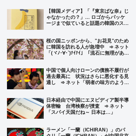
【韓国メディア】「『東京ばな奈』じ
ゃなかったの？」… ロゴからパッケ
ージまで似ていると話題の韓国のスイ
ーツブランド「東京ベリー」➾ ネット
「似ているとかそういう次元じゃねー
桜の国ニッポンから、”お花見”のため
だろｗｗ」「東京ばな奈は韓国起源く
に韓国を訪れる人が急増中 ➾ ネット
るなｗｗ」
「(ヾﾉ･∀･`)ﾅｲﾅｲ」「流石に無理があ
る… 嘘をつくのもほどほどに」
中国で個人向けローンの債務不履行が
過去最高に 状況はさらに悪化する見
通し ➾ ネット「弱者の味方のように
見せかけて、実は弱者切り捨て、それ
が共産党」
日本経由で中国にエヌビディア製半導
体密輸 台湾検察が捜査 ➾ ネット
「スパイ天国だね～ 日本は…」
ラーメン「一蘭（ICHIRAN）」のパ
クリ「一蘭（ICHRAN）」が中国北京