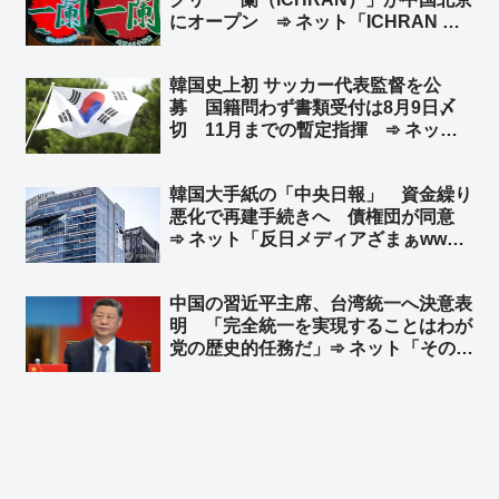
にオープン ➾ ネット「ICHRAN ｗ
ｗｗｗｗｗ」「一蘭去ってまた一蘭」
韓国史上初 サッカー代表監督を公
募 国籍問わず書類受付は8月9日〆
切 11月までの暫定指揮 ➾ ネット
「で、成績が悪いとまたサッカー協会
と監督を国会に呼んで吊るし上げるの
韓国大手紙の「中央日報」 資金繰り
か」「もう国会で決めろよw」
悪化で再建手続きへ 債権団が同意
➾ ネット「反日メディアざまぁww」
「旭日旗を戦犯旗と捏造した嘘つきメ
ディアはいらない」「１面に『日本沈
中国の習近平主席、台湾統一へ決意表
没』なんて記事にしてるからバチが当
明 「完全統一を実現することはわが
たったんだなw」
党の歴史的任務だ」➾ ネット「そのた
めの民族団結法か」