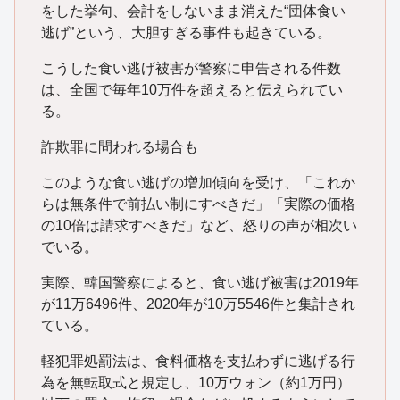
をした挙句、会計をしないまま消えた“団体食い
逃げ”という、大胆すぎる事件も起きている。
こうした食い逃げ被害が警察に申告される件数
は、全国で毎年10万件を超えると伝えられてい
る。
詐欺罪に問われる場合も
このような食い逃げの増加傾向を受け、「これか
らは無条件で前払い制にすべきだ」「実際の価格
の10倍は請求すべきだ」など、怒りの声が相次い
でいる。
実際、韓国警察によると、食い逃げ被害は2019年
が11万6496件、2020年が10万5546件と集計され
ている。
軽犯罪処罰法は、食料価格を支払わずに逃げる行
為を無転取式と規定し、10万ウォン（約1万円）