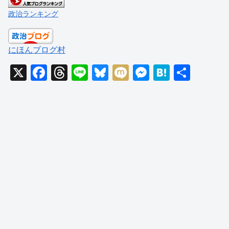
政治ランキング
にほんブログ村
X
F
T
Li
Bl
M
M
H
共
a
hr
n
u
ixi
e
at
有
c
e
e
e
ss
e
e
a
sk
e
n
b
d
y
n
a
o
s
g
o
er
k