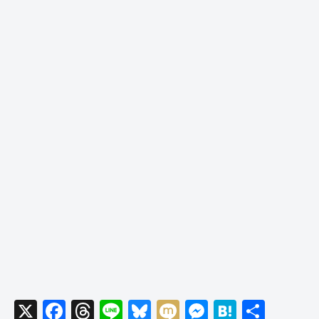
X
F
T
Li
Bl
M
M
H
共