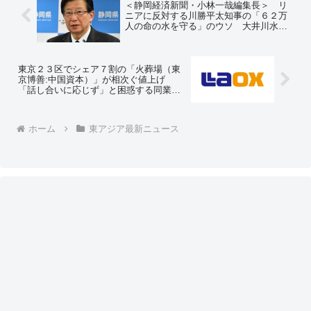
＜静岡経済新聞・小林一哉編集長＞ リ
ニアに反対する川勝平太知事の「６２万
人の命の水を守る」のウソ 大井川水道
は十分な余裕 しかも清水区断水時は山
梨の水を融通してもらっていた ＝ネッ
トの反応「山梨に全量戻しておけよ？
w」
東京２３区でシェア７割の「火葬場（東
京博善:中国資本）」が相次ぐ値上げ
「話し合いに応じず」と困惑する同業者
の声 ＝ネットの反応「東京都民はそう
やって中国にカネを上納する仕組みが
着々と作られているのだよ、太陽光パネ
ホーム
東アジア最新ニュース
ル義務化も同じだぞ」