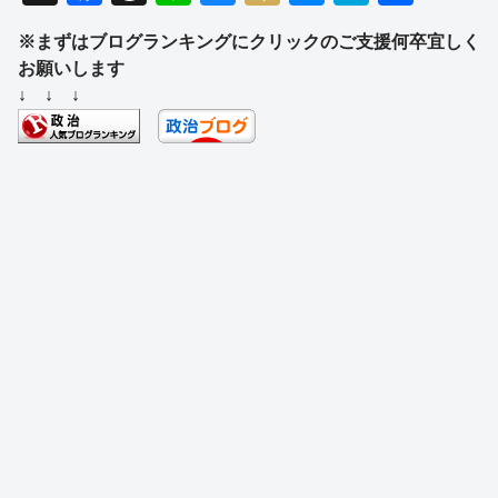
a
hr
n
u
ixi
e
at
有
※まずはブログランキングにクリックのご支援何卒宜しく
c
e
e
e
ss
e
お願いします
e
a
sk
e
n
↓ ↓ ↓
b
d
y
n
a
o
s
g
o
er
k