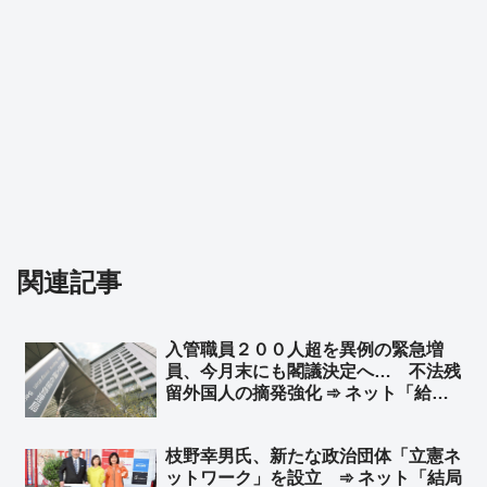
関連記事
入管職員２００人超を異例の緊急増
員、今月末にも閣議決定へ… 不法残
留外国人の摘発強化 ➾ ネット「給料
プラス歩合制にしても文句言わないか
らどんどん増やして頑張ってくれ」
枝野幸男氏、新たな政治団体「立憲ネ
「公明党と連立解消してから日本が正
ットワーク」を設立 ➾ ネット「結局
常化してきてる」