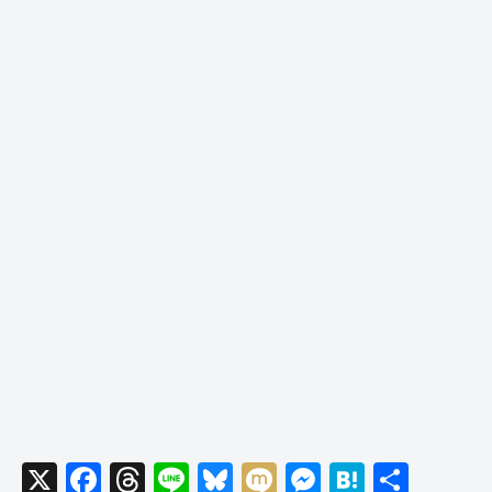
X
F
T
Li
Bl
M
M
H
共