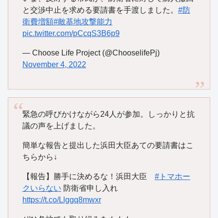
と交渉中止を求める要請書を手渡しました。
#防
衛費増額
#敵基地攻撃能力
pic.twitter.com/pCcqS3B6p9
— Choose Life Project (@ChooselifePj)
November 4, 2022
緊急の呼びかけながら24人が参加。しっかりと抗
議の声を上げました。
簡単な報告と提出した浜田大臣あての要請書はこ
ちらから↓
【報告】勝手に決めるな！浜田大臣
#トマホー
クいらない
防衛省申し入れ
https://t.co/Llggq8mwxr