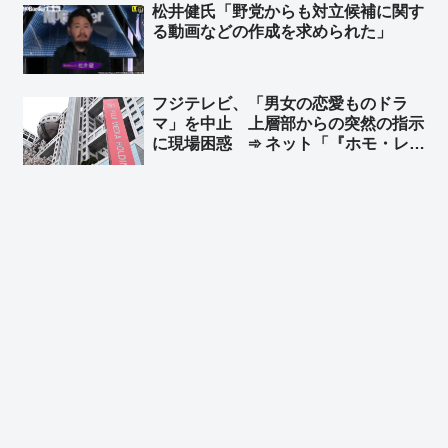
松井健氏「野党からも対立候補に関す
実践者である」
る動画などの作成を求められた」
フジテレビ、「男女の恋愛ものドラ
マ」を中止 上層部からの突然の指示
に現場困惑 ➾ ネット「『ホモ・レ
ズ』ドラマ一色にすればいいやんw」