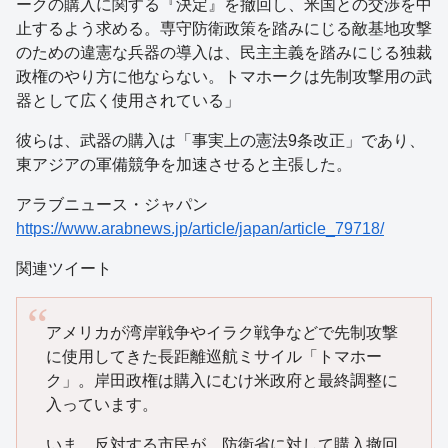
ークの購入に関する『決定』を撤回し、米国との交渉を中
止するよう求める。専守防衛政策を踏みにじる敵基地攻撃
のための違憲な兵器の導入は、民主主義を踏みにじる独裁
政権のやり方に他ならない。トマホークは先制攻撃用の武
器として広く使用されている」
彼らは、武器の購入は「事実上の憲法9条改正」であり、
東アジアの軍備競争を加速させると主張した。
アラブニュース・ジャパン
https://www.arabnews.jp/article/japan/article_79718/
関連ツイート
アメリカが湾岸戦争やイラク戦争などで先制攻撃
に使用してきた長距離巡航ミサイル「トマホー
ク」。岸田政権は購入にむけ米政府と最終調整に
入っています。
いま、反対する市民が、防衛省に対して購入撤回