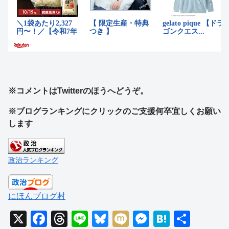
※コメントはTwitterのほうへどうぞ。
※ブログランキングにクリックのご支援何卒宜しくお願い
します
政治ランキング
にほんブログ村
X
F
T
Li
Bl
M
M
H
共