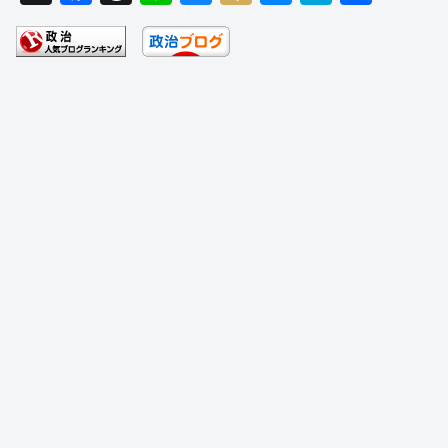
a
hr
n
u
ixi
e
at
有
c
e
e
e
ss
e
e
a
sk
e
n
b
d
y
n
a
o
s
g
o
er
k