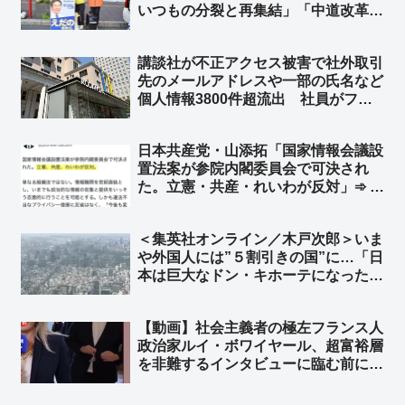
いつもの分裂と再集結」「中道改革連
合にはもう戻らないという強い意志を
感じる」
講談社が不正アクセス被害で社外取引
先のメールアドレスや一部の氏名など
個人情報3800件超流出 社員がフィ
ッシングメールに引っかかる ➾ ネッ
ト「で、講談社グループの日刊ゲンダ
日本共産党・山添拓「国家情報会議設
イや週刊現代はこれからも政府の危機
置法案が参院内閣委員会で可決され
管理を批判するの？w」
た。立憲・共産・れいわが反対」➾ ネ
ット「立憲民主党と日本共産党とれい
わ新選組が反対したなら、それは日本
＜集英社オンライン／木戸次郎＞いま
にとって良い法案」
や外国人には”５割引きの国”に…「日
本は巨大なドン・キホーテになった」
円安ニッポンへの警鐘、「責任ある積
極財政」の責任は誰が取るのか ➾ ネ
【動画】社会主義者の極左フランス人
ット「じゃあ長年の緊縮財政で貧しく
政治家ルイ・ボワイヤール、超富裕層
なった国民、誰か責任とってくれよ」
を非難するインタビューに臨む前に、
800万円のロレックス腕時計をこっそ
り外す ➾ ネット「社会主義の忠実な