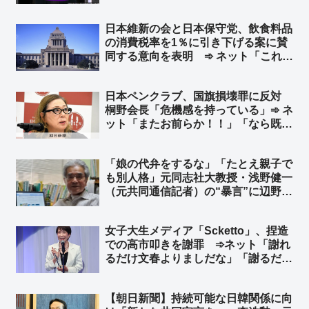
いたｗ ➾ ネット「立憲や共産、中道
はもう『松井健を参考人で呼べ！』っ
日本維新の会と日本保守党、飲食料品
て言わなくなるねw」
の消費税率を1％に引き下げる案に賛
同する意向を表明 ➾ ネット「これで
決まりか」
日本ペンクラブ、国旗損壊罪に反対
桐野会長「危機感を持っている」➾ ネ
ット「またお前らか！！」「なら既存
の外国旗毀損罪にも反対しろよ」
「娘の代弁をするな」「たとえ親子で
も別人格」元同志社大教授・浅野健一
（元共同通信記者）の“暴言”に辺野古
沖転覆事故で亡くなった武石知華さん
の遺族の心情… ➾ ネット「犯罪被害
女子大生メディア「Scketto」、捏造
者の遺族は黙ってろと？… 裁判でも
での高市叩きを謝罪 ➾ネット「謝れ
遺族は証言もするなってこと？」
るだけ文春よりましだな」「謝るだけ
マシだけど、そんなもん常識で考えて
贈与するわけないの分かるだろw」
【朝日新聞】持続可能な日韓関係に向