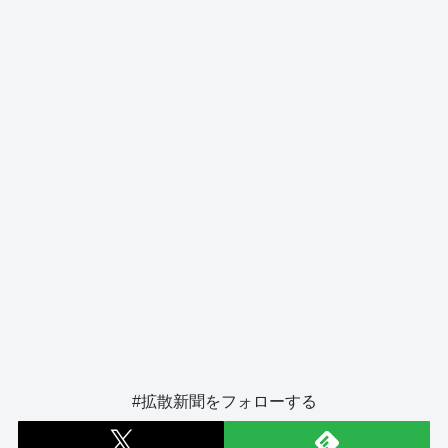
o
er
k
#拡散新聞をフォローする