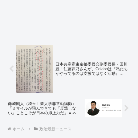
日本共産党東京都委員会副委員長・田川
豊「仁藤夢乃さんが、Colaboは『私たち
がやってるのは支援ではなく活動』
と… バシッと腑に落ちた」＝ネットの
反応「それどう見ても『悪い意味』で腑
に落ちる話ですよね」「腑に落ちたらダ
メやんｗｗ」
藤崎剛人（埼玉工業大学非常勤講師）
「ミサイルが飛んできても『反撃しな
い』ことこそが日本の抑止力だ」＝ネッ
トの反応「占領されて終わりだよ」「じ
ゃあとりあえずぶん殴らせろよ」「ミサ
イルが飛んできてる時点で抑止出来てな
ホーム
政治最新ニュース
いことには気付かないのか…」