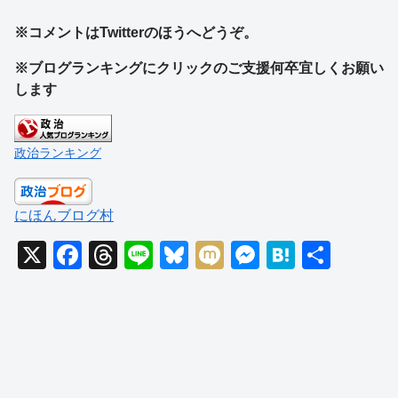
※コメントはTwitterのほうへどうぞ。
※ブログランキングにクリックのご支援何卒宜しくお願い
します
政治ランキング
にほんブログ村
X
F
T
Li
Bl
M
M
H
共
a
hr
n
u
ixi
e
at
有
c
e
e
e
ss
e
e
a
sk
e
n
b
d
y
n
a
o
s
g