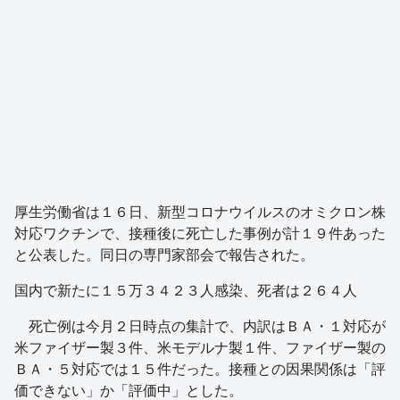
厚生労働省は１６日、新型コロナウイルスのオミクロン株
対応ワクチンで、接種後に死亡した事例が計１９件あった
と公表した。同日の専門家部会で報告された。
国内で新たに１５万３４２３人感染、死者は２６４人
死亡例は今月２日時点の集計で、内訳はＢＡ・１対応が
米ファイザー製３件、米モデルナ製１件、ファイザー製の
ＢＡ・５対応では１５件だった。接種との因果関係は「評
価できない」か「評価中」とした。