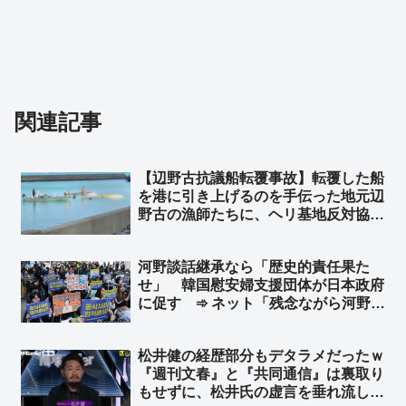
関連記事
【辺野古抗議船転覆事故】転覆した船
を港に引き上げるのを手伝った地元辺
野古の漁師たちに、ヘリ基地反対協議
会協側から謝罪や挨拶など、一切無
し… ➾ 今野忍氏「人として最低限の
河野談話継承なら「歴史的責任果た
礼節とマナーがあれば、地元とここま
せ」 韓国慰安婦支援団体が日本政府
で揉めないのではないでしょうか」
に促す ➾ ネット「残念ながら河野談
話は継承してないんだわｗ 安倍政権
で上書きされたんだわｗ」
松井健の経歴部分もデタラメだったｗ
『週刊文春』と『共同通信』は裏取り
もせずに、松井氏の虚言を垂れ流して