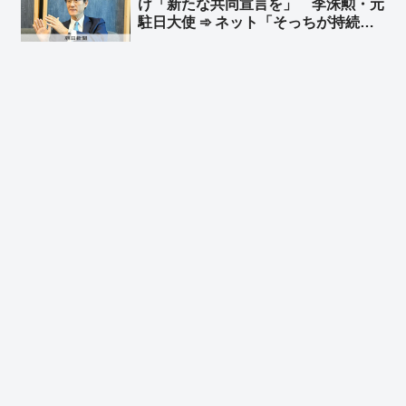
け「新たな共同宣言を」 李洙勲・元
駐日大使 ➾ ネット「そっちが持続可
能じゃないじゃん」