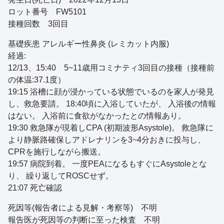
ロット番号 FW5101
接種回数 3回目
基礎疾患 アレルギー性鼻炎 (レミカット内服)
経過:
12/13、15:40 5~11歳用コミナティ3回目の接種（接種前
の体温:37.1度）
19:15 浴槽に顔が浸かっている状態でいるのを家人が発見
し、救急要請。 18:40頃に入浴していたが、 入浴後の情報
はない。 入浴前に食欲がなかったとの情報あり。
19:30 救急隊が現着しCPA (初期波形Asystole)。 救急隊に
より静脈路確保しアドレナリンを3~4分おきに投与し、
CPRを施行しながら搬送。
19:57 病院到着。 一度PEAになるもすぐにAsystoleとな
り、 繰り返してROSCせず。
21:07 死亡確認
死因等(報告者による見解・考察等) 不明
報告医が死因等の判断に至った検査 不明