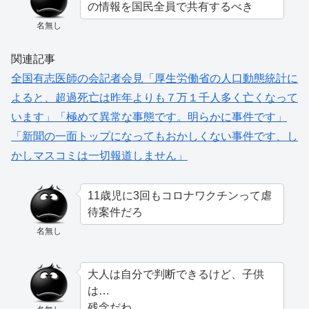
の情報を国民全員で共有するべき
名無し
関連記事
全国有志医師の会記者会見「厚生労働省の人口動態統計に
よると、超過死亡は昨年よりも７万１千人多く亡くなって
います」「極めて異常な事態です。明らかに事件です」
「新聞の一面トップになってもおかしくない事件です、し
かしマスコミは一切報道しません」
11歳児に3回もコロナワクチンって虐
待案件だろ
名無し
大人は自分で判断できるけど、子供
は…
残念だわ