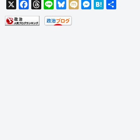
X
F
T
Li
Bl
M
M
H
共
a
hr
n
u
ixi
e
at
有
c
e
e
e
ss
e
e
a
sk
e
n
b
d
y
n
a
o
s
g
o
er
k