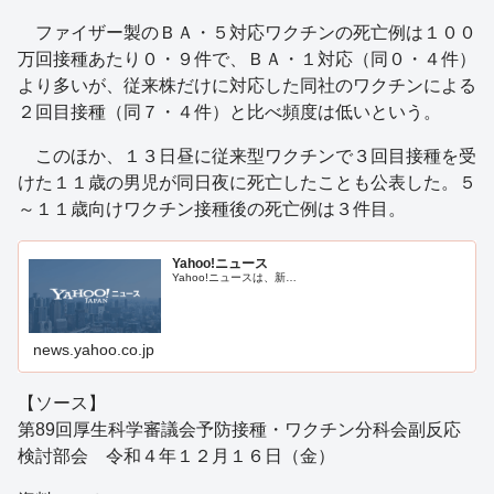
ファイザー製のＢＡ・５対応ワクチンの死亡例は１００
万回接種あたり０・９件で、ＢＡ・１対応（同０・４件）
より多いが、従来株だけに対応した同社のワクチンによる
２回目接種（同７・４件）と比べ頻度は低いという。
このほか、１３日昼に従来型ワクチンで３回目接種を受
けた１１歳の男児が同日夜に死亡したことも公表した。５
～１１歳向けワクチン接種後の死亡例は３件目。
Yahoo!ニュース
Yahoo!ニュースは、新…
news.yahoo.co.jp
【ソース】
第89回厚生科学審議会予防接種・ワクチン分科会副反応
検討部会 令和４年１２月１６日（金）