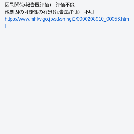
因果関係(報告医評価) 評価不能
他要因の可能性の有無(報告医評価) 不明
https://www.mhlw.go.jp/stf/shingi2/0000208910_00056.htm
l