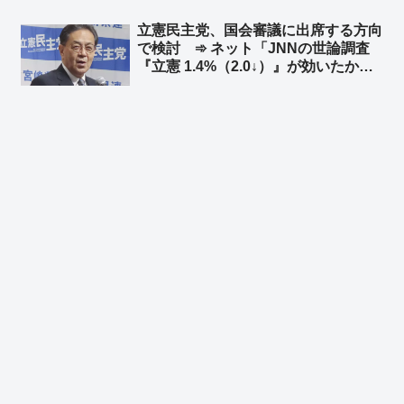
安心してやるだろう」「スパイ防止法
立憲民主党、国会審議に出席する方向
に頑として反対してる連中見てりゃわ
で検討 ➾ ネット「JNNの世論調査
かるｗ」
『立憲 1.4%（2.0↓）』が効いたか？
w」「『先生が迎えに来てくれないと
学校へは行かない！』と言っていた登
校拒否のガキ、全然迎えに来てくれな
いので登校を決意した？」