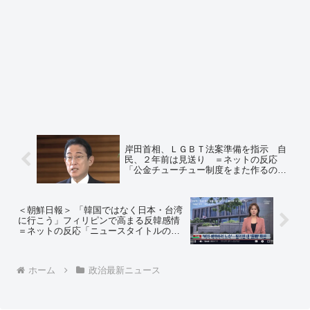
岸田首相、ＬＧＢＴ法案準備を指示 自
民、２年前は見送り ＝ネットの反応
「公金チューチュー制度をまた作るの
か」「そしてこの法律を基にNPOへ公金
が注入されるまでがセット」
＜朝鮮日報＞ 「韓国ではなく日本・台湾
に行こう」フィリピンで高まる反韓感情
＝ネットの反応「ニュースタイトルの額
面どおりの内容じゃねーな」
ホーム
政治最新ニュース