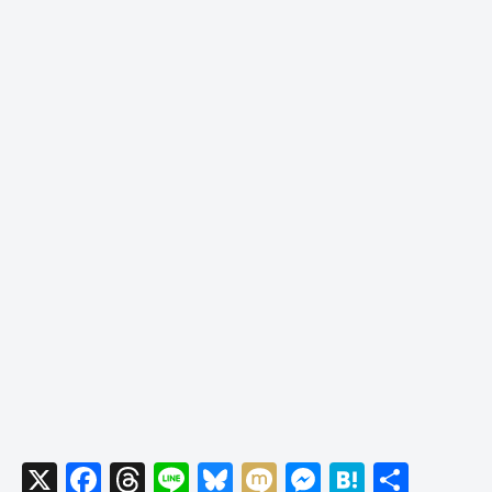
X
F
T
Li
Bl
M
M
H
共