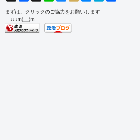
a
hr
n
u
ixi
e
at
有
まずは、クリックのご協力をお願いします
c
e
e
e
ss
e
↓↓↓m(__)m
e
a
sk
e
n
b
d
y
n
a
o
s
g
o
er
k