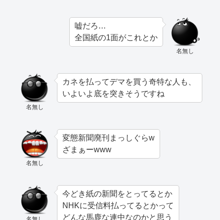
嘘だろ…
全国紙の1面がこれとか
名無し
カネを払ってデマを買う奇特な人も、
いよいよ底を突きそうですね
名無し
変態新聞廃刊まっしぐらw
ざまぁーwww
名無し
今どき紙の新聞をとってるとか
NHKに受信料払ってるとかって
どんな馬鹿な連中なのかと思う
名無し