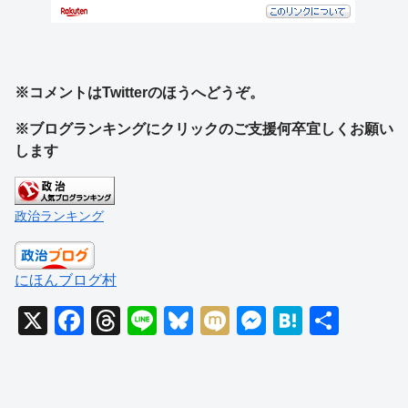
※コメントはTwitterのほうへどうぞ。
※ブログランキングにクリックのご支援何卒宜しくお願い
します
政治ランキング
にほんブログ村
X
F
T
Li
Bl
M
M
H
共
a
hr
n
u
ixi
e
at
有
c
e
e
e
ss
e