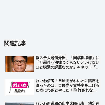
関連記事
報ステ大越健介氏、「国旗損壊罪」に
「刑罰伴う法律つくらないといけない
ほど喫緊の課題なのか」➾ ネット「喫
緊の課題じゃないと法律つくったらい
かんのけ？」「喫緊でもないからサラ
れいわ信者「自民党がれいわに議席を
ッと決めていいだろ」
譲ったのは、自民党が支持率を上げる
ためにわざとやった！💢 許されない
💢」➾ ネット「れいわに議席譲って自
民党の支持率上がるわけねーだろｗ
れいわ新選組の山本太郎代表 法定速
ｗ」「選挙の仕組みくらい調べろよ」