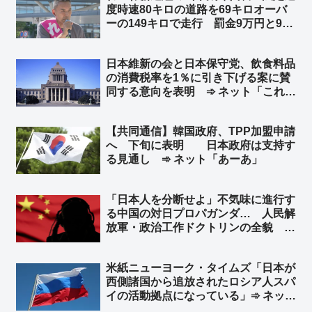
度時速80キロの道路を69キロオーバ
「これが、れいわ脳というやつか…」
ーの149キロで走行 罰金9万円と90
日の運転免許停止処分 ➾ ネット「昨
年10月のスピード違反がいまご
日本維新の会と日本保守党、飲食料品
ろ？」「TBS 苦渋の報道ww」
の消費税率を1％に引き下げる案に賛
同する意向を表明 ➾ ネット「これで
決まりか」
【共同通信】韓国政府、TPP加盟申請
へ 下旬に表明 日本政府は支持す
る見通し ➾ ネット「あーあ」
「日本人を分断せよ」不気味に進行す
る中国の対日プロパガンダ… 人民解
放軍・政治工作ドクトリンの全貌 ➾
ネット「その中国共産党の忠実な駒た
ちが今日も国会前で頑張ってました
米紙ニューヨーク・タイムズ「日本が
よ？ｗ」「工作員が目立ってるだけで
西側諸国から追放されたロシア人スパ
分断は出来てないよねw」
イの活動拠点になっている」➾ ネット
「そりゃスパイ防止法がないのだから