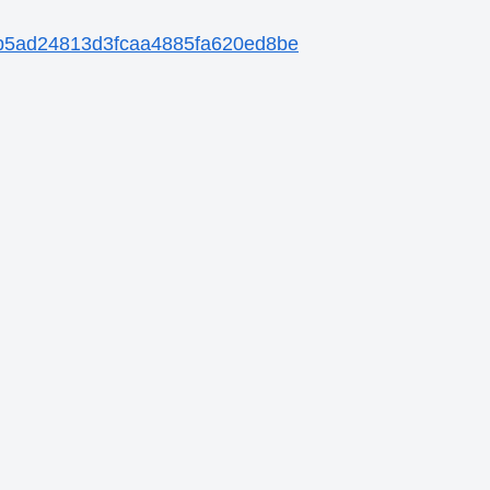
ee6b5ad24813d3fcaa4885fa620ed8be