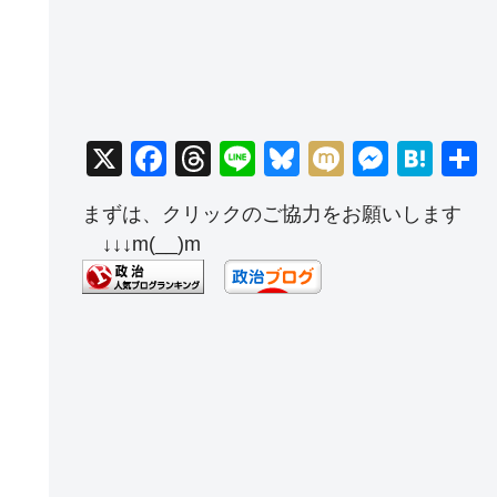
X
F
T
Li
Bl
M
M
H
a
hr
n
u
ixi
e
at
まずは、クリックのご協力をお願いします
c
e
e
e
ss
e
↓↓↓m(__)m
e
a
sk
e
n
b
d
y
n
a
o
s
g
o
er
k