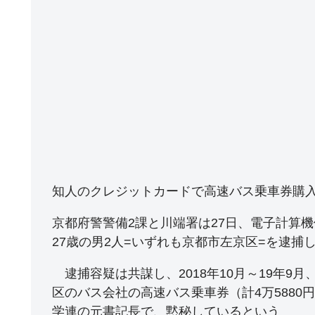
知人のクレジットカードで高速バス乗車券購入
京都府警警備2課と川端署は27日、電子計算
27歳の男2人=いずれも京都市左京区=を逮捕
逮捕容疑は共謀し、2018年10月～19年9
区のバス会社の高速バス乗車券（計4万5880
学連の元書記長で、黙秘しているという