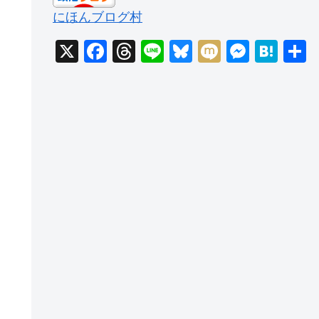
にほんブログ村
X
F
T
Li
Bl
M
M
H
a
hr
n
u
ixi
e
at
c
e
e
e
ss
e
e
a
sk
e
n
b
d
y
n
a
o
s
g
o
er
k