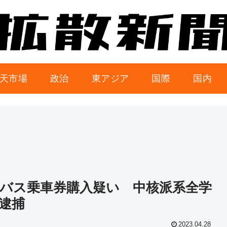
天市場
政治
東アジア
国際
国内
バス乗車券購入疑い 中核派系全学
人逮捕
2023.04.28