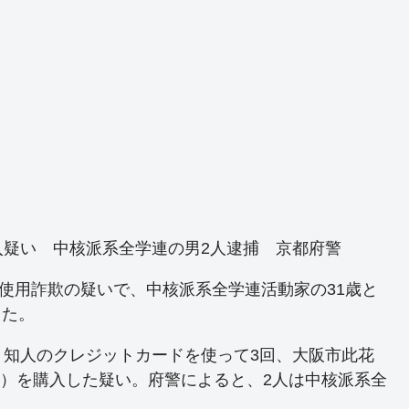
疑い 中核派系全学連の男2人逮捕 京都府警
機使用詐欺の疑いで、中核派系全学連活動家の31歳と
した。
月、知人のクレジットカードを使って3回、大阪市此花
円）を購入した疑い。府警によると、2人は中核派系全