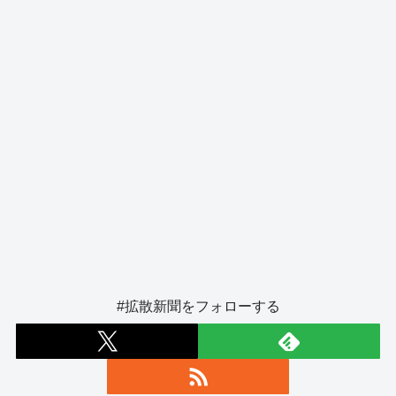
k
#拡散新聞をフォローする