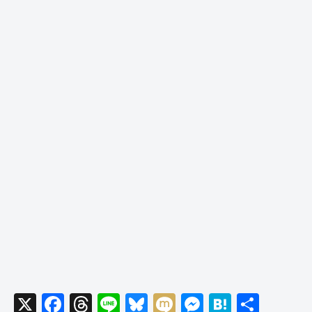
X
F
T
Li
Bl
M
M
H
共