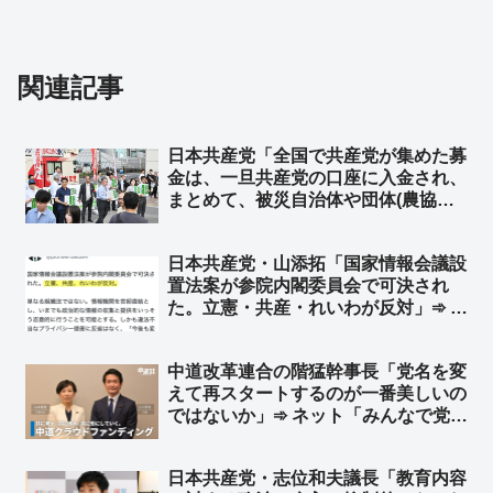
関連記事
日本共産党「全国で共産党が集めた募
金は、一旦共産党の口座に入金され、
まとめて、被災自治体や団体(農協や
漁協など)にも届けられます」➾ ネッ
ト「農協や漁協”など”団体… “な
日本共産党・山添拓「国家情報会議設
ど”って他の団体はどこだよw」「よ
置法案が参院内閣委員会で可決され
りによって共産党を経由させる意味は
た。立憲・共産・れいわが反対」➾ ネ
無い」
ット「立憲民主党と日本共産党とれい
わ新選組が反対したなら、それは日本
中道改革連合の階猛幹事長「党名を変
にとって良い法案」
えて再スタートするのが一番美しいの
ではないか」➾ ネット「みんなで党名
考えてあげようぜw」
日本共産党・志位和夫議長「教育内容