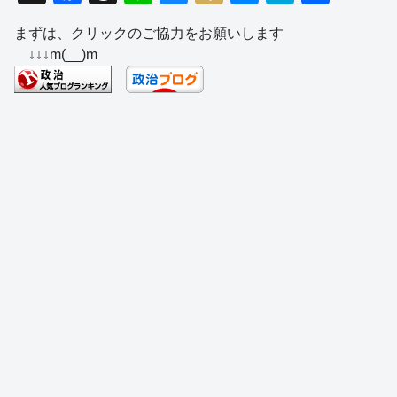
a
hr
n
u
ixi
e
at
有
まずは、クリックのご協力をお願いします
c
e
e
e
ss
e
↓↓↓m(__)m
e
a
sk
e
n
b
d
y
n
a
o
s
g
o
er
k