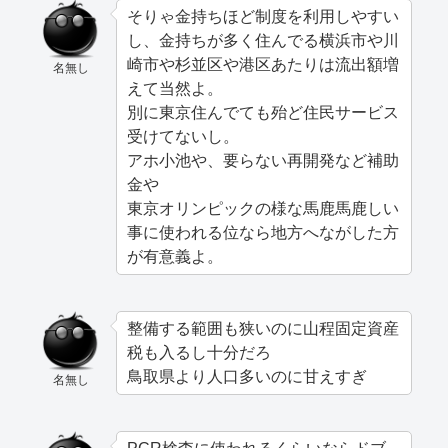
そりゃ金持ちほど制度を利用しやすい
し、金持ちが多く住んでる横浜市や川
崎市や杉並区や港区あたりは流出額増
名無し
えて当然よ。
別に東京住んでても殆ど住民サービス
受けてないし。
アホ小池や、要らない再開発など補助
金や
東京オリンピックの様な馬鹿馬鹿しい
事に使われる位なら地方へながした方
が有意義よ。
整備する範囲も狭いのに山程固定資産
税も入るし十分だろ
鳥取県より人口多いのに甘えすぎ
名無し