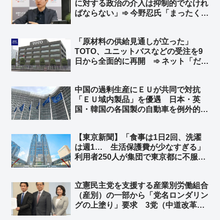
に対する政治の介入は抑制的でなけれ
ばならない」➾ 今野忍氏「まったく、
見事なくらいロジックが逆でしょ」
「平和丸の船長は共産党の公認候補で
「原材料の供給見通しが立った」
す。教育現場に政治、特定思想、政党
TOTO、ユニットバスなどの受注を9
が介入していたのです」
日から全面的に再開 ➾ ネット「だっ
てw TBSと自称ナフサの専門家さん
w」
中国の過剰生産にＥＵが共同で対抗
「ＥＵ域内製品」を優遇 日本・英
国・韓国の各国製の自動車を例外的に
優遇対象 ➾ ネット「日本も相互主義
でＥＵを優遇しなきゃ！ そして中国
【東京新聞】「食事は1日2回、洗濯
を冷遇しなきゃ！」
は週1… 生活保護費が少なすぎる」
利用者250人が集団で東京都に不服審
査請求 ➾ ネット「オレ普通に働いて
るけど、1日2食、洗濯は週一回で問
立憲民主党を支援する産業別労働組合
題無いが？」「俺も働いてるけどそん
（産別）の一部から「党名ロンダリン
なもんだよ」
グの上塗り」要求 3党（中道改革連
合・公明・立憲民主党）による「新