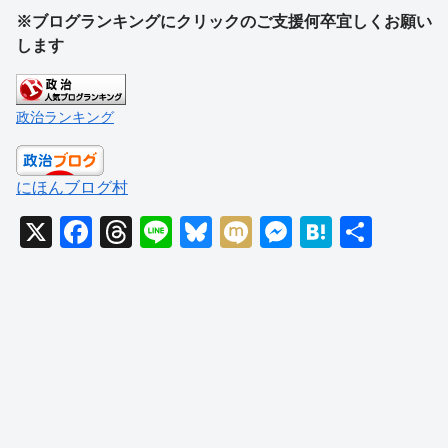
※ブログランキングにクリックのご支援何卒宜しくお願い
します
政治ランキング
にほんブログ村
X
F
T
Li
Bl
M
M
H
共
a
hr
n
u
ixi
e
at
有
c
e
e
e
ss
e
e
a
sk
e
n
b
d
y
n
a
o
s
g
o
er