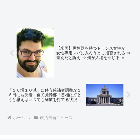
【米国】男性器を持つトランス女性が、
女性専用スパに入ろうとし拒否される ⇒
差別だと訴え ⇒ 州が入場を命じる ＝ネ
ットの反応「もうすぐ日本もこうなりま
す」「女性専用施設は自称女性等の溜ま
り場になるな」「温泉の倒産ドミノ待っ
たなし」
「１０増１０減」に伴う候補者調整が１
６日にも決着 自民党幹部「首相は打と
うと思えばいつでも解散を打てる状況
だ」
ホーム
政治最新ニュース