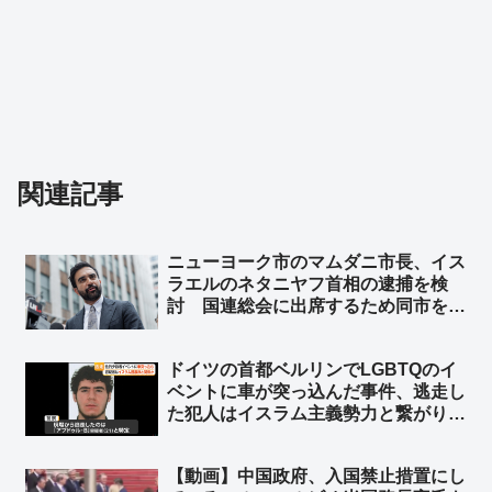
関連記事
ニューヨーク市のマムダニ市長、イス
ラエルのネタニヤフ首相の逮捕を検
討 国連総会に出席するため同市を訪
れた時に逮捕 ➾ ネット「で、プーチ
ンにも逮捕状出てるけど、同じ事しな
ドイツの首都ベルリンでLGBTQのイ
いよね？」
ベントに車が突っ込んだ事件、逃走し
た犯人はイスラム主義勢力と繋がり
➾ ネット「左翼『差別主義者の右翼に
よる犯行だろ！』→ 『えっ？…イス
【動画】中国政府、入国禁止措置にし
ラム…』→『……』←この展開だろ