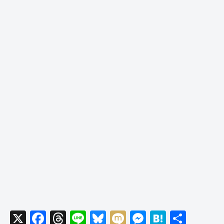
X
F
T
Li
Bl
M
M
H
共