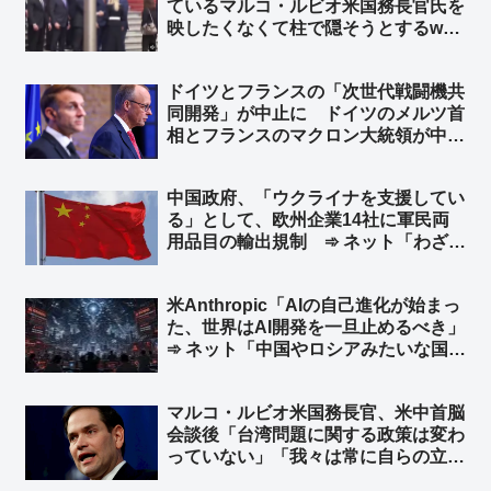
ているマルコ・ルビオ米国務長官氏を
ww」
映したくなくて柱で隠そうとするw
柱も合成の可能性w ➾ ネット「ルビオ
だけ会食時におかず一品減らされそう
ドイツとフランスの「次世代戦闘機共
w」
同開発」が中止に ドイツのメルツ首
相とフランスのマクロン大統領が中止
することで合意 ➾ ネット「で、ドイ
ツが日英伊の次世代戦闘機開発に相乗
中国政府、「ウクライナを支援してい
りという流れ？」
る」として、欧州企業14社に軍民両
用品目の輸出規制 ➾ ネット「わざわ
ざ日本の味方作ってくれるのかよｗ」
「セルフ包囲網構築しつつあるなｗ」
米Anthropic「AIの自己進化が始まっ
た、世界はAI開発を一旦止めるべき」
➾ ネット「中国やロシアみたいな国が
ある限り無理だな」「映画化まったな
し！」
マルコ・ルビオ米国務長官、米中首脳
会談後「台湾問題に関する政策は変わ
っていない」「我々は常に自らの立場
を明確にしている」と発言 台湾外交