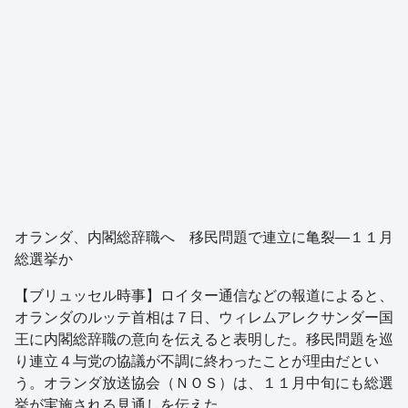
オランダ、内閣総辞職へ 移民問題で連立に亀裂―１１月
総選挙か
【ブリュッセル時事】ロイター通信などの報道によると、
オランダのルッテ首相は７日、ウィレムアレクサンダー国
王に内閣総辞職の意向を伝えると表明した。移民問題を巡
り連立４与党の協議が不調に終わったことが理由だとい
う。オランダ放送協会（ＮＯＳ）は、１１月中旬にも総選
挙が実施される見通しを伝えた。