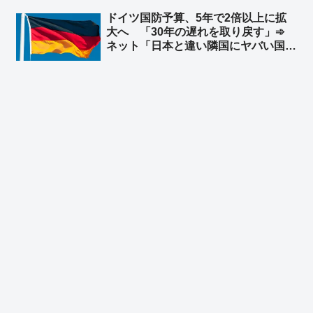
部長が米国に謝意 ➾ ネット「日本の
ドイツ国防予算、5年で2倍以上に拡
マスゴミさんによると、米中会談で日
大へ 「30年の遅れを取り戻す」➾
本と台湾は梯子を外された設定なのに
ネット「日本と違い隣国にヤバい国が
ｗ」
無くてもこうだからな」