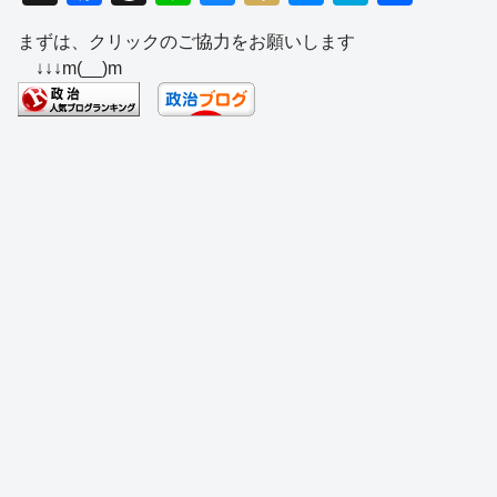
a
hr
n
u
ixi
e
at
有
まずは、クリックのご協力をお願いします
c
e
e
e
ss
e
↓↓↓m(__)m
e
a
sk
e
n
b
d
y
n
a
o
s
g
o
er
k