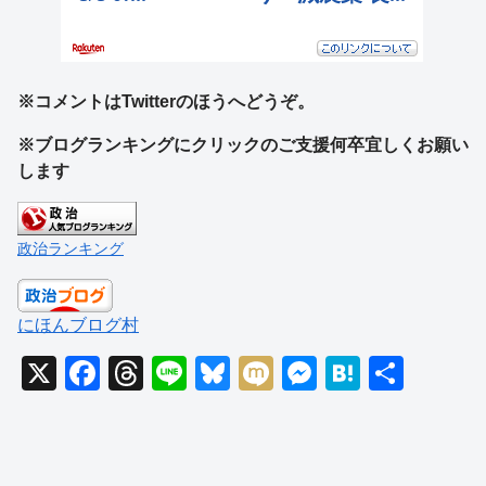
※コメントはTwitterのほうへどうぞ。
※ブログランキングにクリックのご支援何卒宜しくお願い
します
政治ランキング
にほんブログ村
X
F
T
Li
Bl
M
M
H
共
a
hr
n
u
ixi
e
at
有
c
e
e
e
ss
e
e
a
sk
e
n