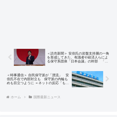
＜読売新聞＞ 安倍氏の岩盤支持層の一角
を形成してきた、有識者や経済人らによ
る保守系団体「日本会議」の幹部 「こ
んな法案（LGBT法案）を成立させたら、
もう自民を支持できない」と通告 木原
誠二官房副長官「こんなことになるとは
＜時事通信＞ 自民保守派が「漂流」 安
思わなかった」
倍氏不在で内部対立も 保守派の内輪も
めも目立つように ＝ネットの反応「もう
政党でどうのこうの選ぶ時代じゃないか
もしれない… 個人の政治家を質でしっ
かりネット環境で精査し監視管理を国民
ホーム
国際最新ニュース
が常に行う時代」