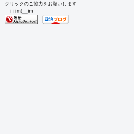
クリックのご協力をお願いします
c
e
e
e
ss
e
↓↓↓m(__)m
e
a
sk
e
n
b
d
y
n
a
o
s
g
o
er
k