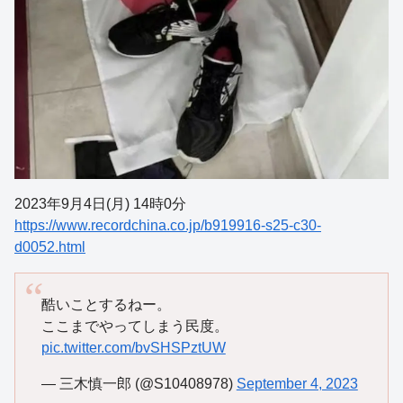
2023年9月4日(月) 14時0分
https://www.recordchina.co.jp/b919916-s25-c30-
d0052.html
酷いことするねー。
ここまでやってしまう民度。
pic.twitter.com/bvSHSPztUW
— 三木慎一郎 (@S10408978)
September 4, 2023