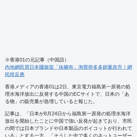
※香港01の元記事（中国語）
內地網民買日本國旗當「抹腳布」淘寶拼多多銷量急升！網
民咁反應
香港メディアの香港01は2日、東京電力福島第一原発の処
理水海洋放出に反発する中国のECサイトで、日本の「あ
る物」の販売量が急増していると報じた。
記事は、「日本が8月24日から福島第一原発の処理水海洋
放出を開始したことに中国で強い反発が起きており、市民
の間では日本ブランドや日本製品のボイコットが行われて
いる」とする一方、「そうした中で多くのネットユーザー