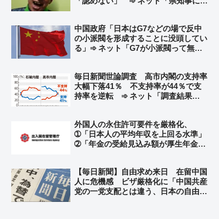
「認めない」 ➾ ネット「県知事にそ
んな権限はありませんｗｗｗｗｗ」
「中国軍ならＯＫするんだろ？w」
中国政府「日本はG7などの場で反中
の小派閥を形成することに没頭してい
る」➾ ネット「G7が小派閥って無理
があるぞ」「お前らだって、ジンバブ
エやミャンマーと極小派閥形成に没頭
毎日新聞世論調査 高市内閣の支持率
してるじゃねーかww」
大幅下落41％ 不支持率が44％で支
持率を逆転 ➾ ネット「調査結果
に”私怨”を加味してるだろ」「毎日新
聞なら次はこれくらいにするだろうと
外国人の永住許可要件を厳格化、
いう数字を出してくるよね」
➀「日本人の平均年収を上回る水準」
➁「年金の受給見込み額が厚生年金に
３０年加入していた水準に達している
こと」など新指針に明記へ ➾ ネット
【毎日新聞】自由求め来日 在留中国
「『日本人の平均』ではなく、『日本
人に危機感 ビザ厳格化に「中国共産
人の勤労世帯の平均以上』でお願いし
党の一党支配とは違う、日本の自由に
ます！」
憧れていたのに」「排除されてしま
う」➾ ネット「毎日新聞含む日本の左