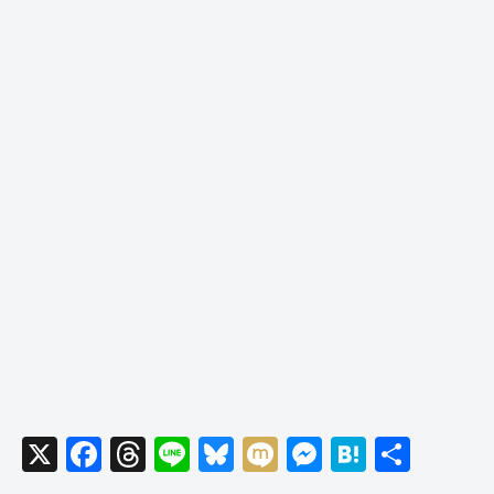
X
F
T
Li
Bl
M
M
H
共
a
hr
n
u
ixi
e
at
有