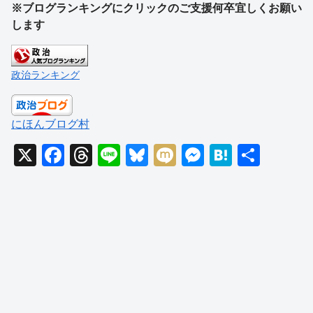
※ブログランキングにクリックのご支援何卒宜しくお願い
します
政治ランキング
にほんブログ村
X
F
T
Li
Bl
M
M
H
共
a
hr
n
u
ixi
e
at
有
c
e
e
e
ss
e
e
a
sk
e
n
b
d
y
n
a
o
s
g
o
er
k