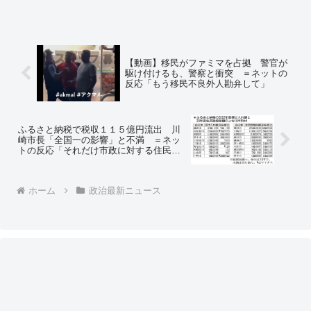
【動画】移民がファミマを占拠 警官が
駆け付けるも、警察と衝突 ＝ネットの
反応「もう移民不良外人勘弁して」
ふるさと納税で税収１１５億円流出 川
崎市長「全国一の影響」と不満 ＝ネッ
トの反応「それだけ市政に対する住民の
不満があるんだろ」
ホーム
政治最新ニュース