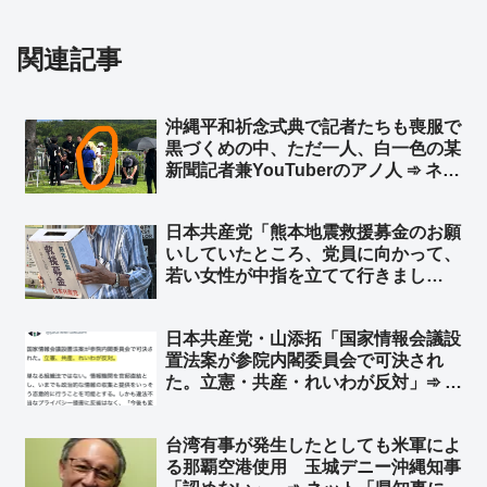
関連記事
沖縄平和祈念式典で記者たちも喪服で
黒づくめの中、ただ一人、白一色の某
新聞記者兼YouTuberのアノ人 ➾ ネッ
ト「TPOすらわからないから迷惑系ジ
ャーナリストなのですw」
日本共産党「熊本地震救援募金のお願
いしていたところ、党員に向かって、
若い女性が中指を立てて行きまし
た… 募金箱を持っていた人は中指が
メガネに当たり、危うく怪我をすると
日本共産党・山添拓「国家情報会議設
ころでした」➾ ネット「それはないわ
置法案が参院内閣委員会で可決され
ーーｗｗｗ」「何から何まで盛るよ
た。立憲・共産・れいわが反対」➾ ネ
な…」
ット「立憲民主党と日本共産党とれい
わ新選組が反対したなら、それは日本
台湾有事が発生したとしても米軍によ
にとって良い法案」
る那覇空港使用 玉城デニー沖縄知事