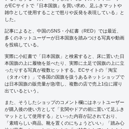
がECサイトで『日本国旗』を買い求め、足ふきマットや
雑巾として使用することで怒りや反発を表現している」と
した。
記事によると、中国のSNS・小紅書（RED）では最近、
多くのネットユーザーが日本国旗を踏みつける写真や動画
を投稿している。
実際に小紅書で「日本国旗」と検索すると、床に置いた日
本国旗の上に履物を並べたり、実際に土足で国旗の上に立
ったりする写真が複数ヒットする。ECサイトの「淘宝
（タオバオ）」で各国の国旗を扱うあるネットショップで
は日本国旗の販売量が急増し、複数の店で売上1位に躍り
出ているという。
また、そうしたショップのコメント欄にはネットユーザー
が購入後の使い方として「玄関やドアの前に置いて足ふき
マットとして使用する」といった内容が記されており、
「素晴らしい商品。靴を置くのにちょうどいい」「踏み心