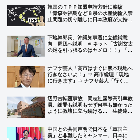
に迷惑をかけないように、ゲートボー
韓国のＴＰＰ加盟申請方針に波紋
ルでもやってろ！」
「青森や福島など８県の水産物輸入禁
止問題の切り離しに日本政府が支持」
に、国内の漁業者への配慮や自由貿易
の原則をめぐる疑問 ➾ ネット「非科
下地幹郎氏、沖縄知事選に立候補意
学的な根拠で輸入規制をする国なんか
向 周辺へ説明 ➾ ネット「古謝玄太
相手にするな！」
の足を引っ張るのはヤメロ！！」「ふ
ざけんなよマジで」
ナフサ芸人「高市はすぐに熊本現地へ
行きなさいよ！」⇒ 高市総理「現地
に行きます」⇒ ナフサ芸人「行くん
じゃない！」➾ ネット「さすがTBS
御用達の芸人さんw」
辺野古転覆事故 同志社国際高引率教
員、謝罪も説明もせず何事も無かった
ように教壇に立ち続ける… 生徒達
「不快」「気分が悪くなる」➾ ネット
「で、口を開くと『人権』だの『平
中国との共同声明で日本を「軍国主
和』だの… 左翼はこんなんばっか」
義」と非難したミャンマー、日本に