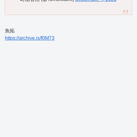
魚拓
https://archive.is/f0M73