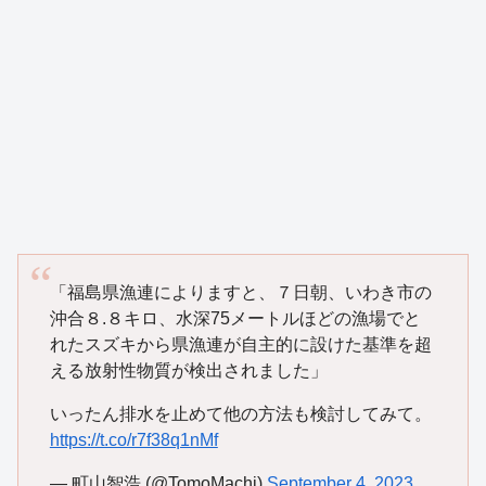
「福島県漁連によりますと、７日朝、いわき市の
沖合８.８キロ、水深75メートルほどの漁場でと
れたスズキから県漁連が自主的に設けた基準を超
える放射性物質が検出されました」
いったん排水を止めて他の方法も検討してみて。
https://t.co/r7f38q1nMf
— 町山智浩 (@TomoMachi)
September 4, 2023