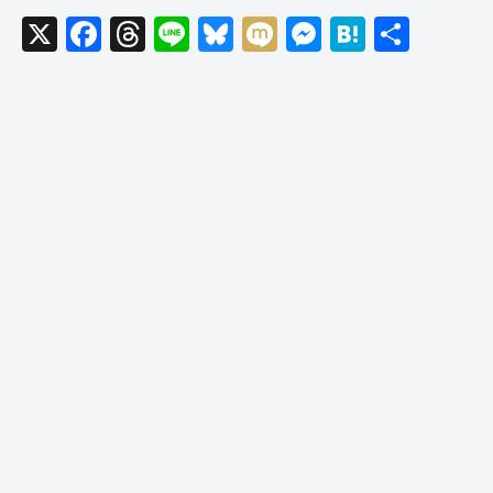
X
F
T
Li
Bl
M
M
H
共
a
hr
n
u
ixi
e
at
有
c
e
e
e
ss
e
e
a
sk
e
n
b
d
y
n
a
o
s
g
o
er
k