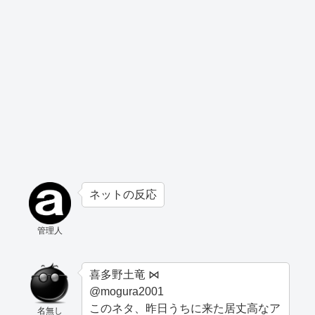
ネットの反応
管理人
喜多野土竜 ⋈
@mogura2001
このネタ、昨日うちに来た居丈高なア
名無し