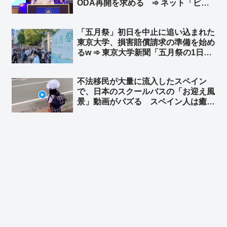
ODA再開を求める ➾ ネット「ビル
マのたわごと」
「五月祭」初日を中止に追い込まれた
東京大学、損害賠償請求の準備を始め
るw ➾ 東京大学新聞「五月祭の1日目
が途中で中止されたことによる企画売
上への影響を調査しております。ご協
不法移民が大量に流入したスペイン
力いただける方は、以下のフォームか
で、日本のスクールバスの「お迎え風
らご回答ください」
景」動画がパズる スペイン人は癒し
を求めているのか… ➾ スペイン人の
反応「この人たちは別の惑星の出身だ
ね…」「これは何光年も先の話だ」