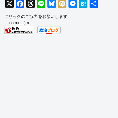
X
F
T
Li
Bl
M
M
H
共
a
hr
n
u
ixi
e
at
有
クリックのご協力をお願いします
c
e
e
e
ss
e
↓↓↓m(__)m
e
a
sk
e
n
b
d
y
n
a
o
s
g
o
er
k