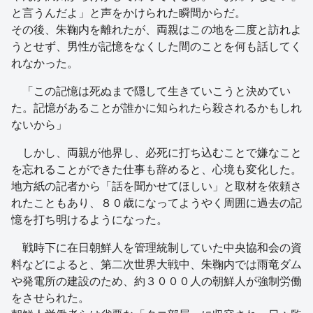
と言うんだよ」と声をかけられた瞬間からだ。
その後、朱鞠内を離れたが、両親はこの地を二度と訪れよ
うとせず、男性が記憶をなくした間のことを何も話してく
れなかった。
「この記憶は死ぬまで隠して生きていこうと決めてい
た。記憶があることが誰かに知られたら殺されるかもしれ
ないから」
しかし、両親が他界し、必死に打ち込むことで嫌なこと
を忘れることができた仕事も辞めると、心境も変化した。
地方紙の記者から「話を聞かせてほしい」と取材を依頼さ
れたこともあり、８０歳になってようやく周囲に過去の記
憶を打ち明けるようになった。
戦時下に在日朝鮮人を管理統制していた中央協和会の資
料などによると、第二次世界大戦中、朱鞠内では雨竜ダム
や発電所の建設のため、約３０００人の朝鮮人が強制労働
をさせられた。