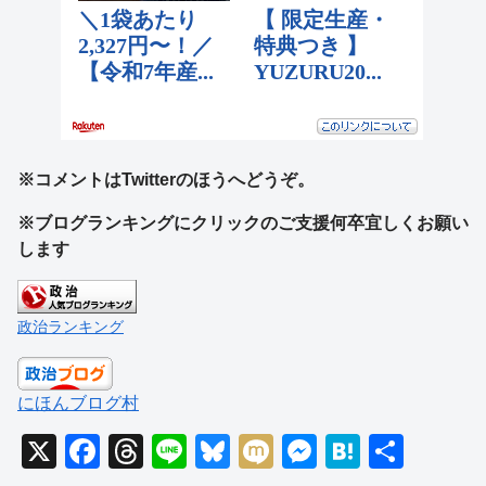
※コメントはTwitterのほうへどうぞ。
※ブログランキングにクリックのご支援何卒宜しくお願い
します
政治ランキング
にほんブログ村
X
F
T
Li
Bl
M
M
H
共
a
hr
n
u
ixi
e
at
有