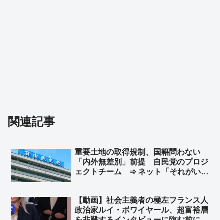
関連記事
重要土地の取得規制、国籍問わない
「内外無差別」前提 自民党のプロジ
ェクトチーム ➾ ネット「それがい
い。外国勢力と結託して日本人名義で
土地を買うことなんか容易に想像でき
【動画】社会主義者の極左フランス人
る」「党内に外国人限定を求める
政治家ルイ・ボワイヤール、超富裕層
声？… どんだけ頭タンポポだよ」
を非難するインタビューに臨む前に、