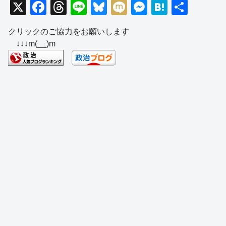
X
F
T
Li
Bl
M
M
H
共
a
hr
n
u
ixi
e
at
有
クリックのご協力をお願いします
c
e
e
e
ss
e
↓↓↓m(__)m
e
a
sk
e
n
b
d
y
n
a
o
s
g
o
er
k