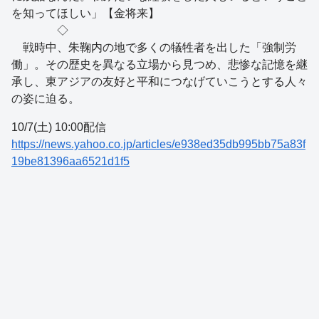
を知ってほしい」【金将来】
◇
戦時中、朱鞠内の地で多くの犠牲者を出した「強制労
働」。その歴史を異なる立場から見つめ、悲惨な記憶を継
承し、東アジアの友好と平和につなげていこうとする人々
の姿に迫る。
10/7(土) 10:00配信
https://news.yahoo.co.jp/articles/e938ed35db995bb75a83f
19be81396aa6521d1f5