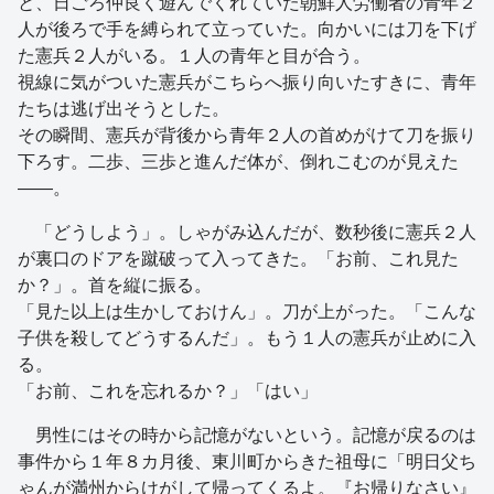
と、日ごろ仲良く遊んでくれていた朝鮮人労働者の青年２
人が後ろで手を縛られて立っていた。向かいには刀を下げ
た憲兵２人がいる。１人の青年と目が合う。
視線に気がついた憲兵がこちらへ振り向いたすきに、青年
たちは逃げ出そうとした。
その瞬間、憲兵が背後から青年２人の首めがけて刀を振り
下ろす。二歩、三歩と進んだ体が、倒れこむのが見えた
――。
「どうしよう」。しゃがみ込んだが、数秒後に憲兵２人
が裏口のドアを蹴破って入ってきた。「お前、これ見た
か？」。首を縦に振る。
「見た以上は生かしておけん」。刀が上がった。「こんな
子供を殺してどうするんだ」。もう１人の憲兵が止めに入
る。
「お前、これを忘れるか？」「はい」
男性にはその時から記憶がないという。記憶が戻るのは
事件から１年８カ月後、東川町からきた祖母に「明日父ち
ゃんが満州からけがして帰ってくるよ。『お帰りなさい』