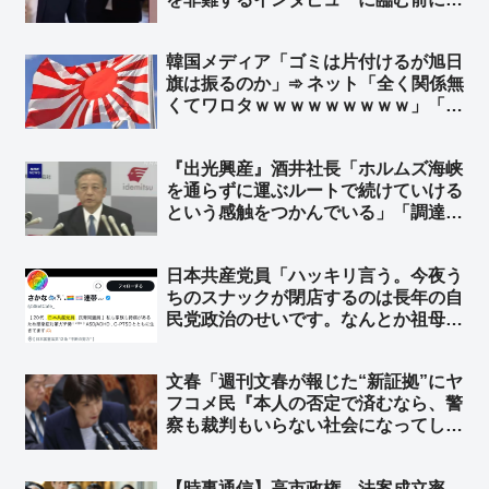
800万円のロレックス腕時計をこっそ
り外す ➾ ネット「社会主義の忠実な
韓国メディア「ゴミは片付けるが旭日
実践者である」
旗は振るのか」➾ ネット「全く関係無
くてワロタｗｗｗｗｗｗｗｗｗ」「旭
日旗は見えて朝日新聞の社旗は見えぬ
のか」
『出光興産』酒井社長「ホルムズ海峡
を通らずに運ぶルートで続けていける
という感触をつかんでいる」「調達は
前年比で極端に下がっている状況では
ない」➾ 「日本は6月に詰む。もう
日本共産党員「ハッキリ言う。今夜う
『ホルムズ海峡を通る』一択しかな
ちのスナックが閉店するのは長年の自
い」の境野春彦さん、詰む…
民党政治のせいです。なんとか祖母が
老後の貯金を切り崩しやってきました
が、高市政権下でとうとう“とどめ”を
文春「週刊文春が報じた“新証拠”にヤ
刺されました」➾ ネット「客層を絞り
フコメ民『本人の否定で済むなら、警
すぎｗｗｗ」
察も裁判もいらない社会になってしま
う』」➾ ネット「ヤフコメ民を取り上
げてわざわざ記事にしなくていいよ。
【時事通信】高市政権、法案成立率