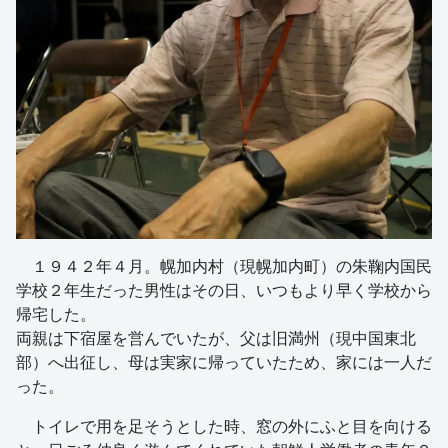
１９４２年４月。幌加内村（現幌加内町）の朱鞠内国民
学校２年生だった男性はその日、いつもより早く学校から
帰宅した。
両親は下宿屋を営んでいたが、父は旧満州（現中国東北
部）へ出征し、母は実家に帰っていたため、家には一人だ
った。
トイレで用を足そうとした時、窓の外にふと目を向ける