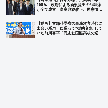
要するにもう何もないんやな？」
100％ 政府による新規提出の64法案
が全て成立 皇室典範改正、国家情報
会議法など ➾ ネット「めっちゃ仕事
してるな高市政権」「『64法案』と
【動画】文部科学省の事務次官時代に
いうのに中国が文句言ってきそうｗ」
出会い系バーに通って”援助交際”して
いた前川喜平「同志社国際高校の辺野
古での平和学習はもの凄く優れた学習
だ」➾ ネット「子どもが犠牲になる平
和教育が優れている筈がないだろ！」