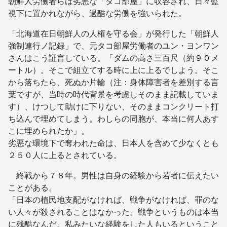
朝鮮人労働者らは劣悪な「タコ部屋」に収容され、日々監
視下に置かれながら、過酷な労働を強いられた。
「北海道在日朝鮮人の人権を守る会」が発行した「朝鮮人
強制連行ノ記録」で、元タコ部屋労働者のユン・ヨンワン
さんはこう証言している。「ダムの高さ三百尺（約９０メ
ートル）。そこで組立てする時に上に上るでしよう。そこ
から落ちたら、死ぬか片輪（注：身体障害者を差別する言
葉ですが、当時の時代背景を考慮しそのまま記載していま
す）、けつして助けに下りない、そのままコンクリート打
ち込んで埋めてしまう。わしらの同胞が、本当に何人あす
こに埋められたか」。
劣悪な環境下で奪われた命は、日本人を含めて少なくとも
２５０人に上るとされている。
終戦から７８年。男性は自身の経験から若者に伝えたい
ことがある。
「日本の植民地支配がなければ、戦争がなければ、罪のな
い人々が殺されることはなかった。戦争というものは本当
に残酷なんだ。私みたいな経験をした人もいるということ