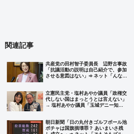
関連記事
共産党の田村智子委員長 辺野古事故
「抗議活動の説明は自己紹介で、参加
させる意図はない」➾ ネット「んなわ
けあるかボケ」「その自己紹介とやら
で、自分達は違法行為をしている趣旨
立憲民主党・塩村あやか議員「政権交
の発言をしてるので、その連中に生徒
代しない国はまっとうとは言えない」
の命を預けたんですね？」
→ 塩村あやか議員「玉城デニー知事
の3選を支持します！」➾ ネット「ま
っとうな野党がないから政権交代しな
朝日新聞「日の丸付きゴルフボール池
い、まっとうじゃない野党が推薦する
ポチャは国旗損壊罪？ あいまいさ残
知事なんか交代だな」