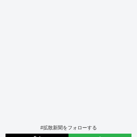
o
s
g
o
er
k
#拡散新聞をフォローする