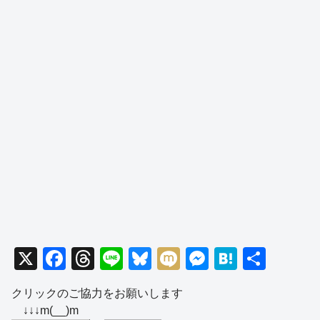
X
F
T
Li
Bl
M
M
H
共
a
hr
n
u
ixi
e
at
有
クリックのご協力をお願いします
c
e
e
e
ss
e
↓↓↓m(__)m