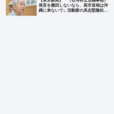
【東京新聞】「（台湾存立危機事態）
発言を撤回しないなら、高市首相は沖
縄に来ないで」活動家の具志堅隆松氏
が「慰霊の日」を前に国会で訴え ➾
ネット「おまえは何様？」「アンタの
ためには行かないから安心してね♪」