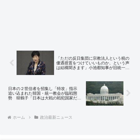
「ただの反日集団に宗教法人という税の
優遇措置をつけていいものか、という声
は結構聞きます」小池都知事が旧統一教
会の宗教法人格めぐり言及
日本の２世信者を招集し「特攻」指示
追い込まれた韓国・統一教会が臨戦態
勢 韓鶴子「日本は大戦の戦犯国家だ、
犯罪国だ！」「政治家たち、岸田に（こ
こに）来て教育を受けろと言ってやれ！
わかったか！」
ホーム
政治最新ニュース