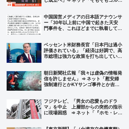
し成立へ」➾ ネット「そもそもゴルフ
ボールは国旗じゃなくね？」「オール
ドメディアと左翼は国旗毀損罪で大喜
中国国営メディアの日本語アナウンサ
利でもやってんのか？」
ー「30年以上前に中国で起きた天安
門事件を、これほどまでに執着して語
り続けている国は、日本以外にあまり
見当たりません」➾ ネット「アメリカ
ベッセント米財務長官「日本円は過小
大使館も6月4日に中国語で批判のポ
評価されている」「経済は好調で、高
ストしてるけど？ ルビオ国務長官も
市総理は強力な政策を打ち出してい
w」
る」FOXのインタビューで ➾ ネッ
ト「”逆”口先介入ｗｗ」
朝日新聞社広報「我々は虚偽の情報発
信を許しません」 ➾ ネット「慰安婦
強制連行とかKYサンゴ事件とか吉田
調書のこと？」
フジテレビ、「男女の恋愛ものドラ
マ」を中止 上層部からの突然の指示
に現場困惑 ➾ ネット「『ホモ・レ
ズ』ドラマ一色にすればいいやんw」