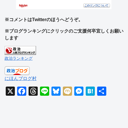
※コメントはTwitterのほうへどうぞ。
※ブログランキングにクリックのご支援何卒宜しくお願い
します
政治ランキング
にほんブログ村
X
F
T
Li
Bl
M
M
H
共
a
hr
n
u
ixi
e
at
有
c
e
e
e
ss
e
e
a
sk
e
n
b
d
y
n
a