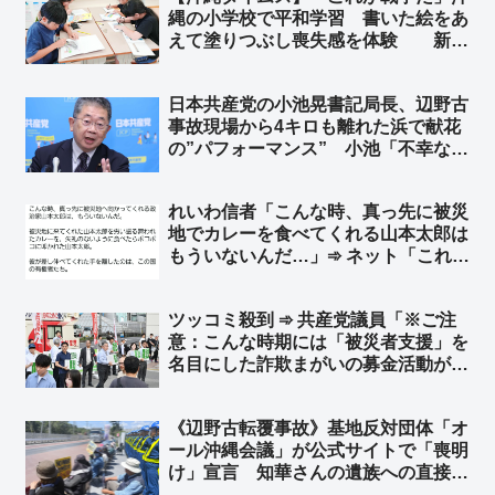
縄の小学校で平和学習 書いた絵をあ
えて塗りつぶし喪失感を体験 新城
美喜教諭「街や人はなくなればもう取
り戻せない。これが戦争だ」➾ ネット
日本共産党の小池晃書記局長、辺野古
「洗脳教育ですなぁ…」
事故現場から4キロも離れた浜で献花
の”パフォーマンス” 小池「不幸な事
故の政治利用をやめろ！」➾ ネット
「共産党関係団体が高校生を政治利用
れいわ信者「こんな時、真っ先に被災
したことで起こった事故だぞ？」「マ
地でカレーを食べてくれる山本太郎は
ジで言ってるなら人間じゃねぇ」
もういないんだ…」➾ ネット「これ皮
肉じゃなくて？…マジで言ってん
の？」「別に政治家辞めてもボランテ
ツッコミ殺到 ➾ 共産党議員「※ご注
ィア行けるだろ？ 行かないなら政治
意：こんな時期には「被災者支援」を
家パフォーマンスだったってことだ」
名目にした詐欺まがいの募金活動が行
われる事が多くなるので注意が必要で
す。確実に最も皆さんの気持ちが届け
《辺野古転覆事故》基地反対団体「オ
られる方法は、日本共産党が行う募金
ール沖縄会議」が公式サイトで「喪明
です」
け」宣言 知華さんの遺族への直接謝
罪よりも先に、辺野古での迷惑行為を