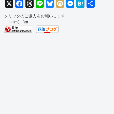
X
F
T
Li
Bl
M
M
H
共
a
hr
n
u
ixi
e
at
有
クリックのご協力をお願いします
c
e
e
e
ss
e
↓↓↓m(__)m
e
a
sk
e
n
b
d
y
n
a
o
s
g
o
er
k