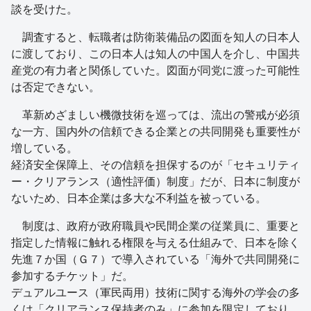
談を受けた。
調査すると、転職者は防衛装備品の図面を知人の日本人
に渡しており、この日本人は知人の中国人を介し、中国共
産党の有力者と関係していた。図面が同党に渡った可能性
は否定できない。
革新めざましい機微技術を巡っては、流出の警戒が必須
な一方、国内外の信頼できる企業との共同開発も重要性が
増している。
経済安全保障上、その信頼を担保するのが「セキュリティ
ー・クリアランス（適性評価）制度」だが、日本に制度が
ないため、日本企業は多大な不利益を被っている。
制度は、政府が政府職員や民間企業の従業員に、重要と
指定した情報に触れる権限を与える仕組みで、日本を除く
先進７か国（Ｇ７）で導入されている「海外で共同開発に
参加するチケット」だ。
デュアルユース（軍民両用）技術に関する海外の学会の多
くは「クリアランス保持者のみ」に参加を限定しており、