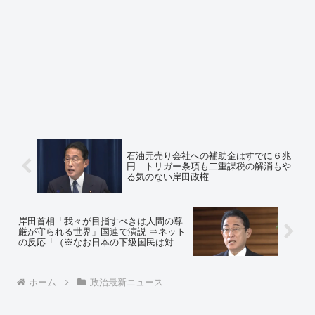
石油元売り会社への補助金はすでに６兆
円 トリガー条項も二重課税の解消もや
る気のない岸田政権
岸田首相「我々が目指すべきは人間の尊
厳が守られる世界」国連で演説 ⇒ネット
の反応「（※なお日本の下級国民は対象
としない）」「日本人の尊厳も守ってく
れよ…」「尊厳税の新設くる？」
ホーム
政治最新ニュース