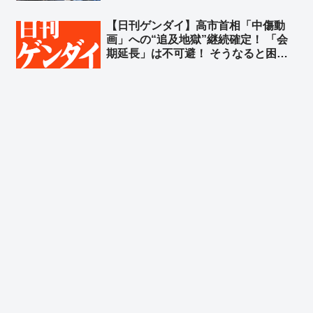
再開
【日刊ゲンダイ】高市首相「中傷動
画」への“追及地獄”継続確定！ 「会
期延長」は不可避！ そうなると困る
のは高市首相だ！ 会期延長で中傷動
画の追及を受ける機会が確実に増え
る！さあどうする？➾ ネット「捏造が
バレて文春も松井も逃亡してるのにま
だやるのかよｗ」