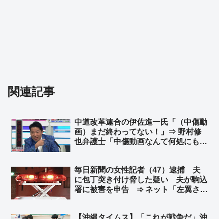
関連記事
中道改革連合の伊佐進一氏「（中傷動
画）まだ終わってない！」⇒ 野村修
也弁護士「中傷動画なんて何処にも無
いでしょ」➾ ネット「元立憲民主党か
と思えるぐらいの逸材が公明に居たと
毎日新聞の女性記者（47）逮捕 夫
はｗｗ」
に包丁突き付け脅した疑い 夫が駒込
署に被害を申告 ➾ ネット「左翼さん
怒りの『対話で解決』放棄へｗ」
【沖縄タイムス】「これが戦争だ」沖