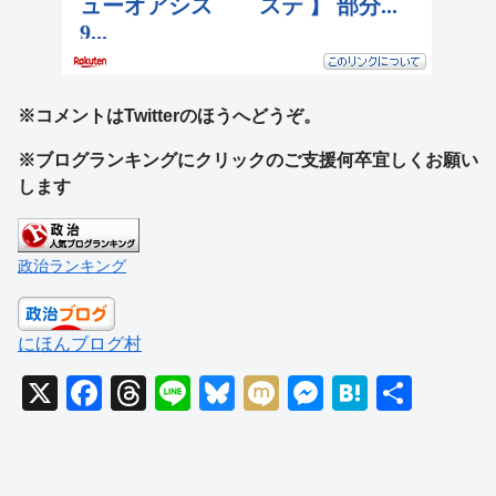
※コメントはTwitterのほうへどうぞ。
※ブログランキングにクリックのご支援何卒宜しくお願い
します
政治ランキング
にほんブログ村
X
F
T
Li
Bl
M
M
H
共
a
hr
n
u
ixi
e
at
有
c
e
e
e
ss
e