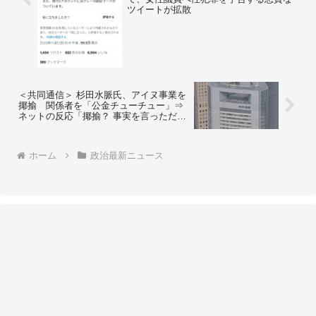
ツイートが拡散
＜共同通信＞ 杉田水脈氏、アイヌ事業を
揶揄 関係者を「公金チューチュー」⇒
ネットの反応「揶揄？ 事実を言っただけ
だろ、それとも何か？ 民間のカネだけで
やってるのか？」「札幌アイヌ協会で公
費の私物化やってただろ？」
ホーム
政治最新ニュース