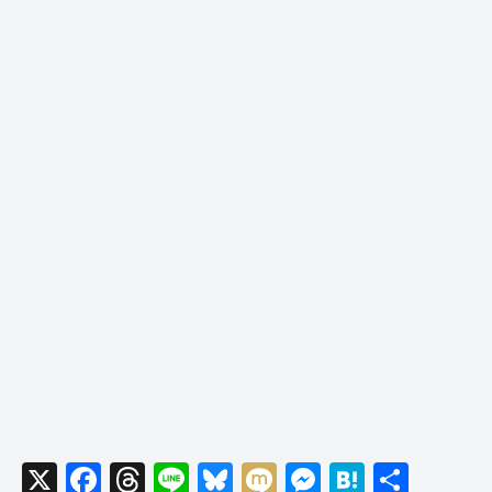
X
F
T
Li
Bl
M
M
H
共