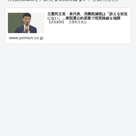
立憲民主党・泉代表、消費税減税は「訴える状況
にない」…衆院選公約原案で現実路線を強調
【読売新聞】 立憲民主党は…
www.yomiuri.co.jp