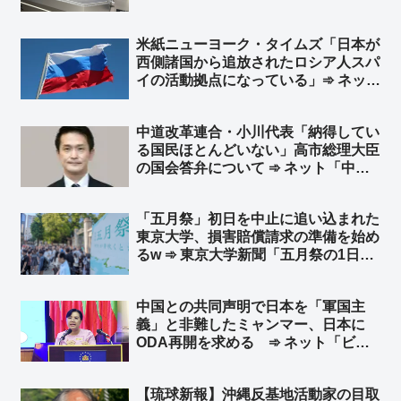
リー企業にサイバーセキュリティ認証
で「不合格」 日本市場から排除へ
米紙ニューヨーク・タイムズ「日本が
ファーウェイ、サングロウ、BYD、
西側諸国から追放されたロシア人スパ
CATL…など
イの活動拠点になっている」➾ ネット
「そりゃスパイ防止法がないのだから
安心してやるだろう」「スパイ防止法
中道改革連合・小川代表「納得してい
に頑として反対してる連中見てりゃわ
る国民ほとんどいない」高市総理大臣
かるｗ」
の国会答弁について ➾ ネット「中
道、モリカケと同じ轍を踏むことを選
択へｗ」
「五月祭」初日を中止に追い込まれた
東京大学、損害賠償請求の準備を始め
るw ➾ 東京大学新聞「五月祭の1日目
が途中で中止されたことによる企画売
上への影響を調査しております。ご協
中国との共同声明で日本を「軍国主
力いただける方は、以下のフォームか
義」と非難したミャンマー、日本に
らご回答ください」
ODA再開を求める ➾ ネット「ビル
マのたわごと」
【琉球新報】沖縄反基地活動家の目取