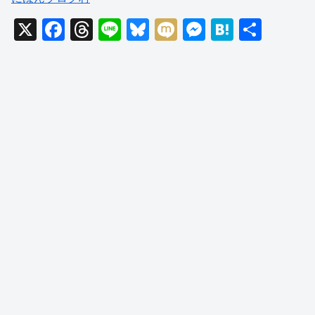
X
F
T
Li
Bl
M
M
H
共
a
hr
n
u
ixi
e
at
有
c
e
e
e
ss
e
e
a
sk
e
n
b
d
y
n
a
o
s
g
o
er
k