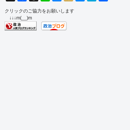
a
hr
n
u
ixi
e
at
有
クリックのご協力をお願いします
c
e
e
e
ss
e
↓↓↓m(__)m
e
a
sk
e
n
b
d
y
n
a
o
s
g
o
er
k