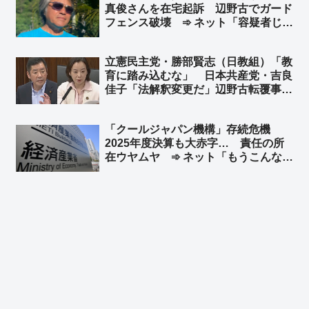
真俊さんを在宅起訴 辺野古でガード
フェンス破壊 ➾ ネット「容疑者じゃ
ないくて『さん』！？」「何が平和活
動だよ。ただの無法者やん」
立憲民主党・勝部賢志（日教組）「教
育に踏み込むな」 日本共産党・吉良
佳子「法解釈変更だ」辺野古転覆事故
めぐり文科省を批判 ➾ ネット「よほ
ど都合が悪いようだな」「こんな連
「クールジャパン機構」存続危機
中、絶対に議席が増えることない
2025年度決算も大赤字… 責任の所
わ…」
在ウヤムヤ ➾ ネット「もうこんなに
外国人客が来るのに、海外に宣伝しな
くていいだろ」「ラーメンチェーン店
に補助金出して、海外にラーメン屋を
増やしただけ」