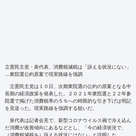
立憲民主党・泉代表、消費税減税は「訴える状況にない」
…衆院選公約原案で現実路線を強調
立憲民主党は１０日、次期衆院選の公約の原案となる中
長期の経済政策を発表した。２０２１年衆院選と２２年参
院選で掲げた消費税率の５％への時限的な引き下げは明記
を見送った。現実路線を強調する狙いだ。
泉代表は記者会見で、新型コロナウイルス禍で冷え込ん
だ消費が改善傾向にあるなどとし、「今の経済状況で、
（消費税減税を）訴える状況にはない」と説明した。