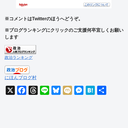
※コメントはTwitterのほうへどうぞ。
※ブログランキングにクリックのご支援何卒宜しくお願い
します
政治ランキング
にほんブログ村
X
F
T
Li
Bl
M
M
H
共
a
hr
n
u
ixi
e
at
有
c
e
e
e
ss
e
e
a
sk
e
n
b
d
y
n
a