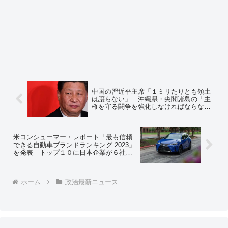
中国の習近平主席「１ミリたりとも領土
は譲らない」 沖縄県・尖閣諸島の「主
権を守る闘争を強化しなければならな
い」 日本の漁船に立ち入り検査する計
画を策定 ⇒ネットの反応「中国の不法ブ
イすらビビッて撤去できない岸田、どう
すんのこれ」
米コンシューマー・レポート「最も信頼
できる自動車ブランドランキング 2023」
を発表 トップ１０に日本企業が６社
韓国企業１社 ＥＶの所有者はガソリン
車よりも８０％も多くの問題を報告 Ｅ
Ｖは依然として信頼なく苦戦
ホーム
政治最新ニュース