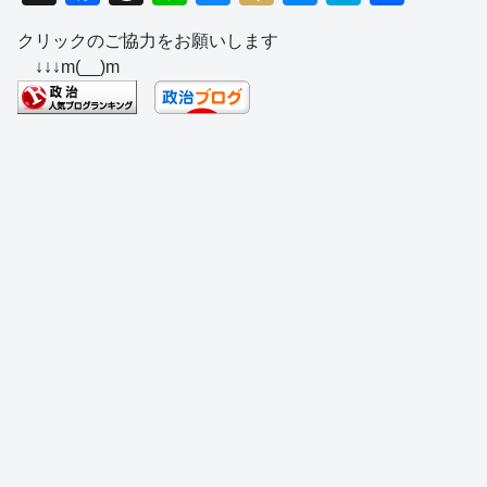
a
hr
n
u
ixi
e
at
有
クリックのご協力をお願いします
c
e
e
e
ss
e
↓↓↓m(__)m
e
a
sk
e
n
b
d
y
n
a
o
s
g
o
er
k