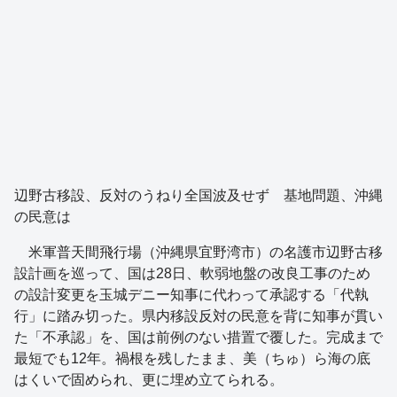
辺野古移設、反対のうねり全国波及せず 基地問題、沖縄
の民意は
米軍普天間飛行場（沖縄県宜野湾市）の名護市辺野古移
設計画を巡って、国は28日、軟弱地盤の改良工事のため
の設計変更を玉城デニー知事に代わって承認する「代執
行」に踏み切った。県内移設反対の民意を背に知事が貫い
た「不承認」を、国は前例のない措置で覆した。完成まで
最短でも12年。禍根を残したまま、美（ちゅ）ら海の底
はくいで固められ、更に埋め立てられる。