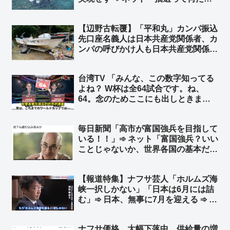
よ、全員変更させろよ、それとも何
か？ 左翼活動家に捧げる人身御供が
【辺野古転覆】「平和丸」カンパ振込
少ないと体裁が整わないからか？」
先口座名義人は日本共産党関係者、カ
ンパの呼びかけ人も日本共産党関係
者 もちろん「平和丸」船長も日本共
産党関係者 ➾ ネット「マスゴミ『報
台湾TV 「みんな、この数字知ってる
道しない自由を発動しまーー
よね？ W杯は全64試合です。ね、
す！！』」
64。念のためここにも出しときまし
ょう。はい、64、64、64ですよ」➾
ネット「ちなみに64のパネルを動か
毎日新聞「高市が富国強兵を目指して
してるのは、ぼかしモザイク対策の為
いる！！」➾ ネット「富国強兵？いい
ですw」
ことじゃないか、世界各国の基本だ
ろ」「毎日新聞は貧国弱兵が理想な
の？ww」
【報道特集】ナフサ芸人「ホルムズ海
峡一択しかない」「日本は6月には詰
む」➾ 日本、無事に7月を迎える ➾ ネ
ット「専門家から左翼活動家になった
日w デモに参加する日も近いw」
ナフサ価格 大幅下落中 供給量の増