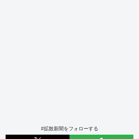
o
s
g
o
er
k
#拡散新聞をフォローする