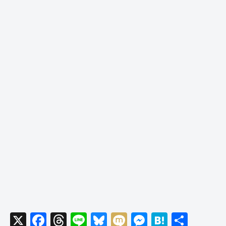
X
F
T
Li
Bl
M
M
H
共