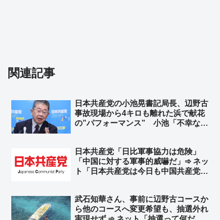
関連記事
日本共産党の小池晃書記局長、辺野古
事故現場から4キロも離れた浜で献花
の”パフォーマンス” 小池「不幸な事
故の政治利用をやめろ！」➾ ネット
「共産党関係団体が高校生を政治利用
日本共産党「日比軍事協力は危険」
したことで起こった事故だぞ？」「マ
「中国に対する軍事的威嚇だ」➾ ネッ
ジで言ってるなら人間じゃねぇ」
ト「日本共産党は今日も中国共産党の
ために頑張ってるなｗｗ」「日本の左
翼ってナチュラルに東南アジア諸国の
武石知華さん、事前に辺野古コースか
主権を否定するよね」「つまり共産党
ら他のコースへ変更希望も、抽選外れ
が言う事の反対が正解」
実現せず ➾ ネット「抽選って何だ