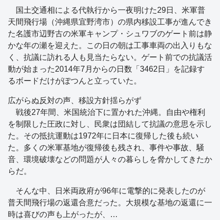
国土交通相による代執行から一夜明けた29日、米軍普
天間飛行場（沖縄県宜野湾市）の県内移設工事が進んでき
た名護市辺野古の米軍キャンプ・シュワブのゲート前は静
かな年の瀬を迎えた。この日の朝は工事車両の出入りもな
く、抗議に訪れる人も見当たらない。ゲート前での抗議活
動が始まった2014年7月からの日数「3462日」を記録す
るボードだけがぽつんと立っていた。
広がらぬ反対の声、移設方針揺らがず
戦後27年間、米国統治下に置かれた沖縄。自由や権利
を制限した圧政に対し、民衆は団結して抗議の意思を示し
た。その抵抗運動は1972年に日本に復帰した後も続い
た。多くの米軍基地が復帰後も残され、事件や事故、騒
音、環境破壊などの問題が人々の暮らしを脅かしてきたか
らだ。
そんな中、日米両政府が96年に電撃的に発表したのが
普天間飛行場の返還合意だった。大規模な基地の返還に一
時は喜びの声も上がったが、…