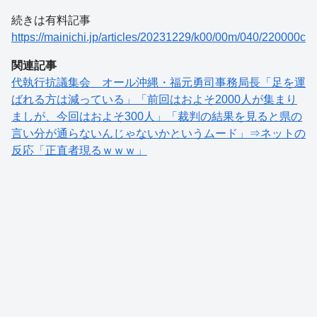
続きは有料記事
https://mainichi.jp/articles/20231229/k00/00m/040/220000c
関連記事
代執行抗議集会 オール沖縄・福元勇司事務局長「足を運
ばれる方は減っている」「前回はおよそ2000人が集まり
ましが、今回はおよそ300人」「裁判の結果を見ると県の
言い分が通らないんじゃないかというムード」⇒ネットの
反応「正直者現るｗｗｗ」