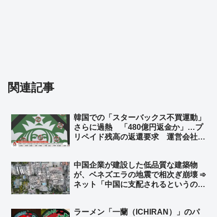
関連記事
韓国での「スターバックス不買運動」
さらに過熱 「480億円返金か」…プ
リペイド残高の返還要求 運営会社会
長とスターバックスコリアの前代表を
侮辱罪で刑事告訴 ➾ ネット「本家ス
中国企業が建設した低品質な建築物
タバは韓国から撤退して大正解だった
が、ベネズエラの地震で相次ぎ崩壊 ➾
ねｗｗ」
ネット「中国に支配されるというのは
こういう事。日本も中国に支配された
ら中国企業の手抜き建築物だらけにな
ラーメン「一蘭（ICHIRAN）」のパ
り、多くの日本国民が建築物の下敷き