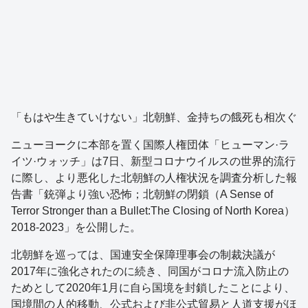
「もはや生きていけない」北朝鮮、金持ちの餓死も相次ぐ
ニューヨークに本部を置く国際人権団体「ヒューマン·ラ
イツ·ウォッチ」は7日、新型コロナウイルスの世界的流行
に際し、より悪化した北朝鮮の人権状況を調査分析した報
告書「銃弾より強い恐怖；北朝鮮の閉鎖（A Sense of
Terror Stronger than a Bullet:The Closing of North Korea）
2018-2023」を公開した。
北朝鮮を巡っては、国連安全保障理事会の制裁決議が
2017年に強化されたのに続き、同国がコロナ流入防止の
ためとして2020年1月に自ら国境を封鎖したことにより、
国境間の人的移動、公式および非公式貿易と人道支援がほ