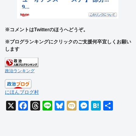
※コメントはTwitterのほうへどうぞ。
※ブログランキングにクリックのご支援何卒宜しくお願い
します
政治ランキング
にほんブログ村
X
F
T
Li
Bl
M
M
H
共
a
hr
n
u
ixi
e
at
有
c
e
e
e
ss
e
e
a
sk
e
n