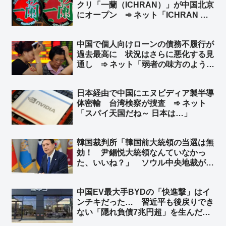
クリ「一蘭（ICHRAN）」が中国北京
に…」
にオープン ➾ ネット「ICHRAN ｗ
ｗｗｗｗｗ」「一蘭去ってまた一蘭」
中国で個人向けローンの債務不履行が
過去最高に 状況はさらに悪化する見
通し ➾ ネット「弱者の味方のように
見せかけて、実は弱者切り捨て、それ
が共産党」
日本経由で中国にエヌビディア製半導
体密輸 台湾検察が捜査 ➾ ネット
「スパイ天国だね～ 日本は…」
韓国裁判所「韓国前大統領の当選は無
効！ 尹錫悦大統領なんていなかっ
た、いいね？」 ソウル中央地裁がユ
ン前大統領の当選無効判決 ➾ ネット
「こんな国と歴史認識なんて共有でき
中国EV最大手BYDの「快進撃」はイ
ねーーよｗｗｗ」
ンチキだった… 習近平も後戻りでき
ない「隠れ負債7兆円超」を生んだ中
国EV産業の末路 ➾ ネット「ニート