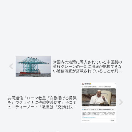
米国内の港湾に導入されている中国製の
荷役クレーンの一部に用途が把握できな
い通信装置が搭載されていることが判
明 スパイ活動懸念
共同通信「ローマ教皇『白旗揚げる勇気
を』ウクライナに停戦交渉促す」⇒コミ
ュニティーノート「教皇は『交渉は決し
て降伏を意味しない』と原文において明
言している」「ミスリーディングであ
る」