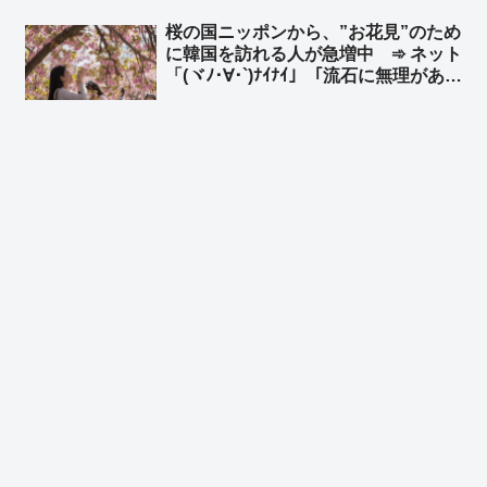
だけど知ってた」
桜の国ニッポンから、”お花見”のため
に韓国を訪れる人が急増中 ➾ ネット
「(ヾﾉ･∀･`)ﾅｲﾅｲ」「流石に無理があ
る… 嘘をつくのもほどほどに」