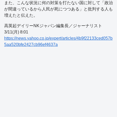
また、こんな状況に何の対策を打たない国に対して「政治
が間違っているから人民が死につつある」と批判する人も
増えたと伝えた。
高英起デイリーNKジャパン編集長／ジャーナリスト
3/11(月) 8:01
https://news.yahoo.co.jp/expert/articles/4b9f22133ced057b
5aa520bfe2427cb96ef4637a