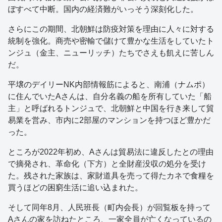
ぼすべて中断。国内の経済難がいっそう深刻化した。
さらにこの期間、北朝鮮は防疫対策を理由に人々に対する
統制を強化。商売や密輸で儲けて豊かな生活をしていたト
ンジュ（金主、ニューリッチ）たちでさえも飢えに苦しん
だ。
平壌のデイリーNK内部情報筋によると、南浦（ナムポ）
に住んでいたAさんは、自分名義の船を所有していた「船
主」と呼ばれるトンジュで、北朝鮮と中国を行き来して貿
易業を営み、市内に2部屋のマンションを持つほど豊かだ
った。
ところが2022年初め、Aさんは貿易法に違反したとの理由
で摘発され、革命化（下方）と全財産没収の処分を受け
た。残された家族は、家財道具を売って得たカネで食糧を
買うほどの困窮生活に追い込まれた。
そして同年8月、人民班長（町内会長）が回覧板を持って
Aさんの家を訪ねたところ、一家全員が亡くなっているの