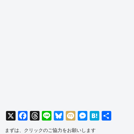
X
F
T
Li
Bl
M
M
H
共
a
hr
n
u
ixi
e
at
有
まずは、クリックのご協力をお願いします