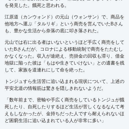
を発見した。餓死と思われる。
江原道（カンウォンド）の元山（ウォンサン）で、商品を
他地方へ運ぶ「タルリギ」という商売を営んでいたBさん
も、豊かな生活から奈落の底に叩き落された。
元山では右に出る者はいないというほど手広く商売をして
いたBさんだが、コロナによる移動統制で商売をたたむし
かなくなった。収入が途絶え、売掛金の回収も滞り、借金
地獄に陥った彼は「もはや生きていけない」との遺書を残
して、家族を道連れにして命を絶った。
トンジュすら生活苦に追い込まれる現状について、上述の
平安北道の情報筋は驚きを隠しきれないようだ。
「数年前まで、密輸や手広く商売をしているトンジュが餓
死したり、自死したりするほど生活が苦しくなるなんて考
えもしなかったが、金持ちだった人ですら耐えられないほ
ど困窮生活に追い込まれている人が非常に多い」