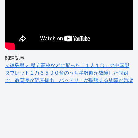
関連記事
＜徳島県＞ 県立高校などに配った「１人１台」の中国製
タブレット１万６５００台のうち半数超が故障した問題
で、教育長が辞表提出 バッテリーが膨張する故障が急増