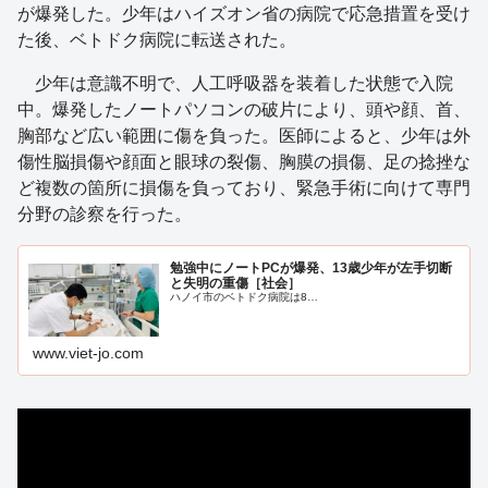
が爆発した。少年はハイズオン省の病院で応急措置を受け
た後、ベトドク病院に転送された。
少年は意識不明で、人工呼吸器を装着した状態で入院
中。爆発したノートパソコンの破片により、頭や顔、首、
胸部など広い範囲に傷を負った。医師によると、少年は外
傷性脳損傷や顔面と眼球の裂傷、胸膜の損傷、足の捻挫な
ど複数の箇所に損傷を負っており、緊急手術に向けて専門
分野の診察を行った。
勉強中にノートPCが爆発、13歳少年が左手切断
と失明の重傷［社会］
ハノイ市のベトドク病院は8…
www.viet-jo.com