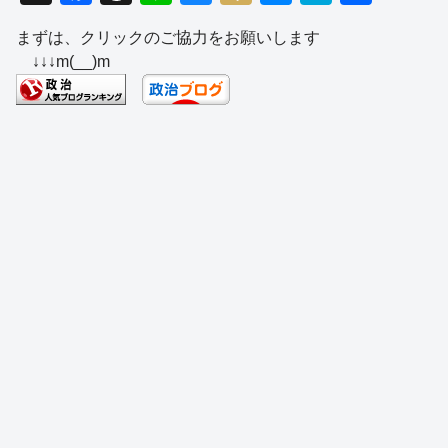
a
hr
n
u
ixi
e
at
有
まずは、クリックのご協力をお願いします
c
e
e
e
ss
e
↓↓↓m(__)m
e
a
sk
e
n
b
d
y
n
a
o
s
g
o
er
k