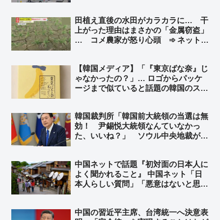
船長、生徒らの安否確認せず ➾ ネッ
ト「新しい情報出れば出るほど、『平
田植え直後の水田がカラカラに… 干
和』だの『人権』だの言ってる連中こ
上がった理由はまさかの「金属窃盗」
そ命を粗末に扱うのが良くわかる」
… コメ農家が怒り心頭 ➾ ネット
「日本政府、日本国民はいつまで我慢
すればいいのかね」
【韓国メディア】「『東京ばな奈』じ
ゃなかったの？」… ロゴからパッケ
ージまで似ていると話題の韓国のスイ
ーツブランド「東京ベリー」➾ ネット
「似ているとかそういう次元じゃねー
韓国裁判所「韓国前大統領の当選は無
だろｗｗ」「東京ばな奈は韓国起源く
効！ 尹錫悦大統領なんていなかっ
るなｗｗ」
た、いいね？」 ソウル中央地裁がユ
ン前大統領の当選無効判決 ➾ ネット
「こんな国と歴史認識なんて共有でき
中国ネットで話題『初対面の日本人に
ねーーよｗｗｗ」
よく聞かれること』 中国ネット「日
本人らしい質問」「悪意はないと思
う」 日本ネット「居座り続ける心算
かどうか確認してるだけだｗ」「『ぶ
中国の習近平主席、台湾統一へ決意表
ぶ漬けでもどうどす？』って意味だよ