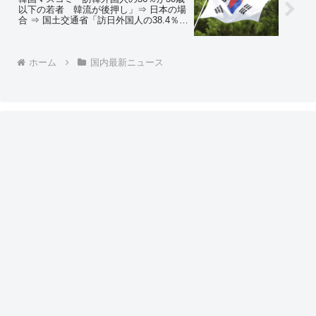
以下の若者 韓流が後押し」⇒ 日本の場
合 ⇒ 国土交通省「訪日外国人の38.4％が
20代以下（注：年代別構成比には調査対
象外である15歳未満を含まない）」
ホーム
国内最新ニュース