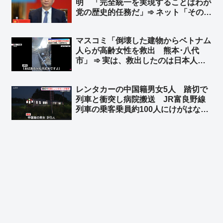
明 「完全統一を実現することはわが
ｗｗ」
党の歴史的任務だ」➾ ネット「そのた
めの民族団結法か」
マスコミ「倒壊した建物からベトナム
人らが高齢女性を救出 熊本･八代
市」 ➾ 実は、救出したのは日本人た
ち4人だった「ベトナム人にカメラを
回すなと言ったのに動画を撮ってい
レンタカーの中国籍男女5人 踏切で
た」「ベトナム人が手伝ったのは事実
列車と衝突し病院搬送 JR富良野線
だけど､瓦礫の下から救出したのは日
列車の乗客乗員約100人にけがはな
本人4人です」
し 北海道上富良野町 ➾ ネット「こ
れは退院後、本国へトンズラですね」