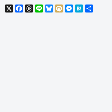
X
F
T
Li
Bl
M
M
H
共
a
hr
n
u
ixi
e
at
有
c
e
e
e
ss
e
e
a
sk
e
n
b
d
y
n
a
o
s
g
o
er
k