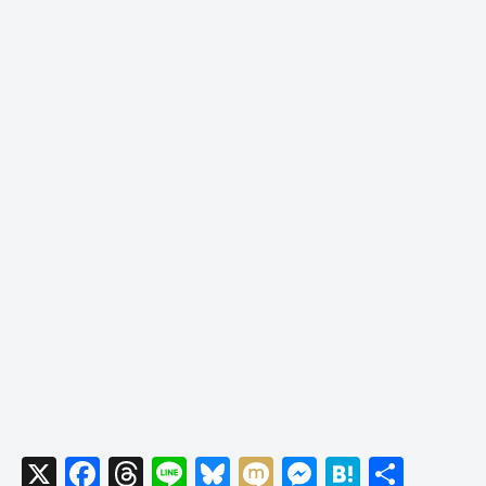
X
F
T
Li
Bl
M
M
H
共