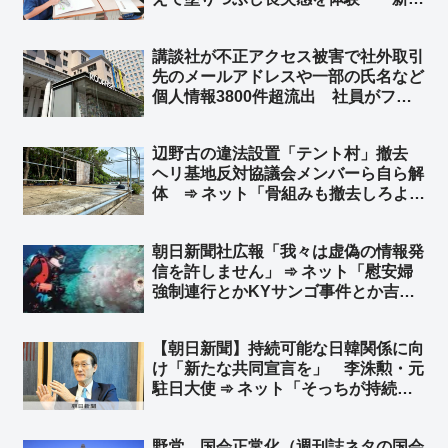
美喜教諭「街や人はなくなればもう取
り戻せない。これが戦争だ」➾ ネット
講談社が不正アクセス被害で社外取引
「洗脳教育ですなぁ…」
先のメールアドレスや一部の氏名など
個人情報3800件超流出 社員がフィ
ッシングメールに引っかかる ➾ ネッ
ト「で、講談社グループの日刊ゲンダ
辺野古の違法設置「テント村」撤去
イや週刊現代はこれからも政府の危機
ヘリ基地反対協議会メンバーら自ら解
管理を批判するの？w」
体 ➾ ネット「骨組みも撤去しろよ」
「ほとぼり冷めるまでだろな」
朝日新聞社広報「我々は虚偽の情報発
信を許しません」 ➾ ネット「慰安婦
強制連行とかKYサンゴ事件とか吉田
調書のこと？」
【朝日新聞】持続可能な日韓関係に向
け「新たな共同宣言を」 李洙勲・元
駐日大使 ➾ ネット「そっちが持続可
能じゃないじゃん」
野党、国会正常化（週刊誌ネタの国会