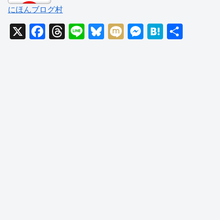
にほんブログ村
X
F
T
Li
Bl
M
M
H
共
a
hr
n
u
ixi
e
at
有
c
e
e
e
ss
e
e
a
sk
e
n
b
d
y
n
a
o
s
g
o
er
k