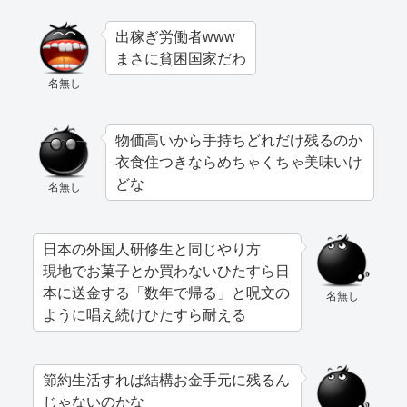
出稼ぎ労働者www
まさに貧困国家だわ
名無し
物価高いから手持ちどれだけ残るのか
衣食住つきならめちゃくちゃ美味いけ
どな
名無し
日本の外国人研修生と同じやり方
現地でお菓子とか買わないひたすら日
本に送金する「数年で帰る」と呪文の
名無し
ように唱え続けひたすら耐える
節約生活すれば結構お金手元に残るん
じゃないのかな