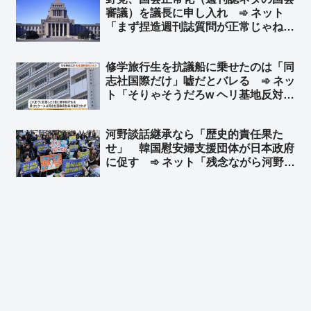
審議）を議長に申し入れ ➾ ネット
「まず捏造週刊誌質問が正常じゃねえ
よ」「不登校の子供が『学校が迎えに
来い』と？」「自ら議席削減の必要性
修学旅行生を抗議船に乗せたのは「同
を証明していくスタイル」
志社国際だけ」嘘だとバレる ➾ ネッ
ト「そりゃそうだろw ヘリ基地反対協
議会が修学旅行の中学生を乗せたこと
をブログに書いてるんだから」「東京
河野談話継承なら「歴史的責任果た
都内の2校だけでは済まないと思う
せ」 韓国慰安婦支援団体が日本政府
よ？」
に促す ➾ ネット「残念ながら河野談
話は継承してないんだわｗ 安倍政権
で上書きされたんだわｗ」