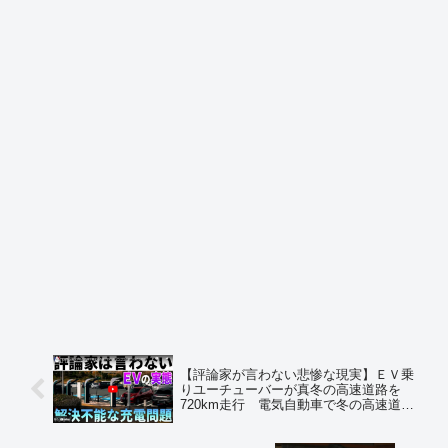
【評論家が言わない悲惨な現実】ＥＶ乗
りユーチューバーが真冬の高速道路を
720km走行 電気自動車で冬の高速道路
を走る不安 充電料金はガソリン代のほ
ぼ倍 ※動画