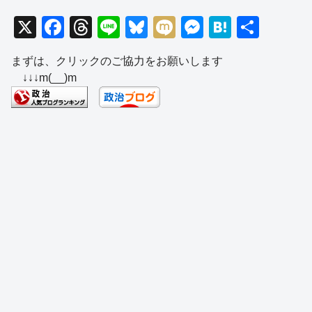
X
F
T
Li
Bl
M
M
H
共
a
hr
n
u
ixi
e
at
有
まずは、クリックのご協力をお願いします
c
e
e
e
ss
e
↓↓↓m(__)m
e
a
sk
e
n
b
d
y
n
a
o
s
g
o
er
k