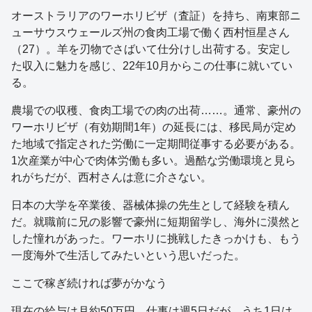
オーストラリアのワーホリビザ（査証）を持ち、南東部ニ
ューサウスウェールズ州の食肉工場で働く西村恒星さん
（27）。羊を刃物でさばいて仕分けし出荷する。安定し
た収入に魅力を感じ、22年10月からこの仕事に就いてい
る。
農場での収穫、食肉工場での肉の出荷……。通常、豪州の
ワーホリビザ（有効期間1年）の延長には、移民局が定め
た地域で指定された労働に一定期間従事する必要がある。
1次産業が中心で肉体労働も多い。過酷な労働環境と見ら
れがちだが、西村さんは意に介さない。
日本の大学を卒業後、器械体操の先生として経験を積ん
だ。就職前に兄の影響で豪州に短期留学し、海外に漠然と
した憧れがあった。ワーホリに挑戦したきっかけも、もう
一度海外で生活してみたいという思いだった。
ここで稼ぎ続ければ夢がかなう
現在の給与は月約50万円。仕事は週5日だが、うち1日は