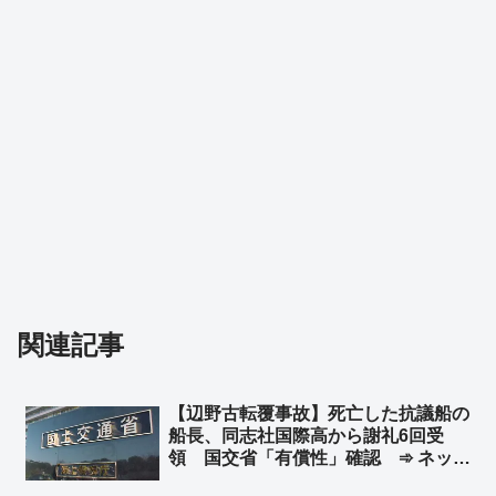
関連記事
【辺野古転覆事故】死亡した抗議船の
船長、同志社国際高から謝礼6回受
領 国交省「有償性」確認 ➾ ネット
「ボランティアちゃうやん」