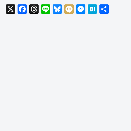
X
F
T
Li
Bl
M
M
H
共
a
hr
n
u
ixi
e
at
有
c
e
e
e
ss
e
e
a
sk
e
n
b
d
y
n
a
o
s
g
o
er
k