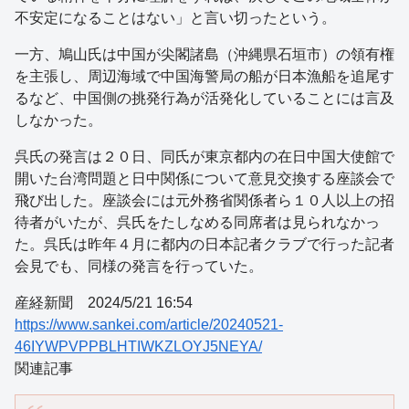
不安定になることはない」と言い切ったという。
一方、鳩山氏は中国が尖閣諸島（沖縄県石垣市）の領有権
を主張し、周辺海域で中国海警局の船が日本漁船を追尾す
るなど、中国側の挑発行為が活発化していることには言及
しなかった。
呉氏の発言は２０日、同氏が東京都内の在日中国大使館で
開いた台湾問題と日中関係について意見交換する座談会で
飛び出した。座談会には元外務省関係者ら１０人以上の招
待者がいたが、呉氏をたしなめる同席者は見られなかっ
た。呉氏は昨年４月に都内の日本記者クラブで行った記者
会見でも、同様の発言を行っていた。
産経新聞 2024/5/21 16:54
https://www.sankei.com/article/20240521-
46IYWPVPPBLHTIWKZLOYJ5NEYA/
関連記事