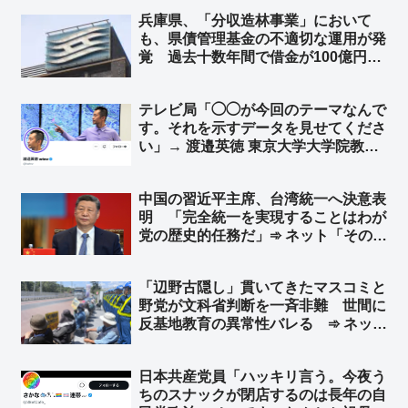
兵庫県、「分収造林事業」において
も、県債管理基金の不適切な運用が発
覚 過去十数年間で借金が100億円以
上も雪だるま式に膨れ上がり、金利補
填だけで年間5億円規模の支出 県民
テレビ局「◯◯が今回のテーマなんで
や県議会にも明確な説明がされないま
す。それを示すデータを見せてくださ
ま「ブラックボックス」状態に
い」→ 渡邉英徳 東京大学大学院教授
「データから考えると◯◯とは言えな
いです」→ テレビ局「そうですか、
中国の習近平主席、台湾統一へ決意表
使わないかも知れません」→ 渡邉英
明 「完全統一を実現することはわが
徳氏「結論ありきの番組制作…」
党の歴史的任務だ」➾ ネット「そのた
めの民族団結法か」
「辺野古隠し」貫いてきたマスコミと
野党が文科省判断を一斉非難 世間に
反基地教育の異常性バレる ➾ ネット
「マスコミはみんな仲良く黙殺路線だ
ったのにねw 文科省にムカついて我慢
日本共産党員「ハッキリ言う。今夜う
できなくなっちゃったんだな」
ちのスナックが閉店するのは長年の自