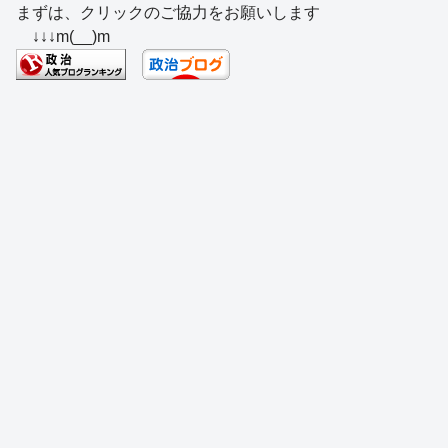
まずは、クリックのご協力をお願いします
c
e
e
e
ss
e
↓↓↓m(__)m
e
a
sk
e
n
b
d
y
n
a
o
s
g
o
er
k