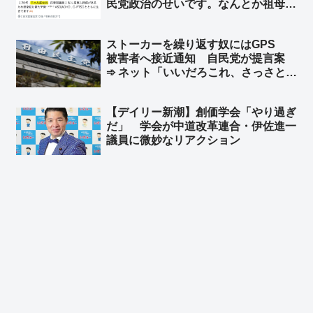
民党政治のせいです。なんとか祖母が
老後の貯金を切り崩しやってきました
が、高市政権下でとうとう“とどめ”を
ストーカーを繰り返す奴にはGPS
刺されました」➾ ネット「客層を絞り
被害者へ接近通知 自民党が提言案
すぎｗｗｗ」
➾ ネット「いいだろこれ、さっさとや
れ」
【デイリー新潮】創価学会「やり過ぎ
だ」 学会が中道改革連合・伊佐進一
議員に微妙なリアクション