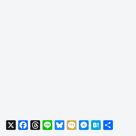
X
F
T
Li
Bl
M
M
H
共
a
hr
n
u
ixi
e
at
有