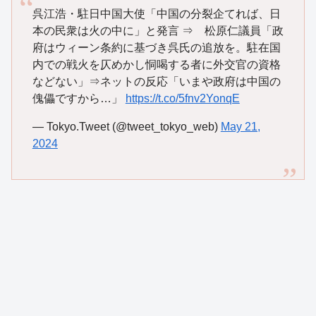
呉江浩・駐日中国大使「中国の分裂企てれば、日
本の民衆は火の中に」と発言 ⇒ 松原仁議員「政
府はウィーン条約に基づき呉氏の追放を。駐在国
内での戦火を仄めかし恫喝する者に外交官の資格
などない」⇒ネットの反応「いまや政府は中国の
傀儡ですから…」
https://t.co/5fnv2YonqE
— Tokyo.Tweet (@tweet_tokyo_web)
May 21,
2024