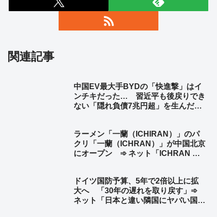
関連記事
中国EV最大手BYDの「快進撃」はイ
ンチキだった… 習近平も後戻りでき
ない「隠れ負債7兆円超」を生んだ中
国EV産業の末路 ➾ ネット「ニート
だけど知ってた」
ラーメン「一蘭（ICHIRAN）」のパ
クリ「一蘭（ICHRAN）」が中国北京
にオープン ➾ ネット「ICHRAN ｗ
ｗｗｗｗｗ」「一蘭去ってまた一蘭」
ドイツ国防予算、5年で2倍以上に拡
大へ 「30年の遅れを取り戻す」➾
ネット「日本と違い隣国にヤバい国が
無くてもこうだからな」