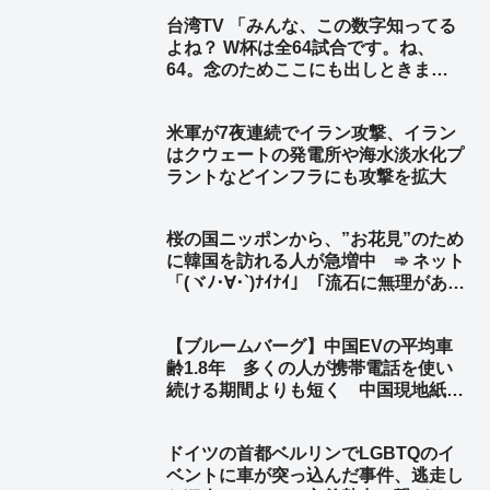
台湾TV 「みんな、この数字知ってる
よね？ W杯は全64試合です。ね、
64。念のためここにも出しときまし
ょう。はい、64、64、64ですよ」➾
ネット「ちなみに64のパネルを動か
米軍が7夜連続でイラン攻撃、イラン
してるのは、ぼかしモザイク対策の為
はクウェートの発電所や‌海水淡水化プ
ですw」
ラントなどインフラにも攻撃を拡大
桜の国ニッポンから、”お花見”のため
に韓国を訪れる人が急増中 ➾ ネット
「(ヾﾉ･∀･`)ﾅｲﾅｲ」「流石に無理があ
る… 嘘をつくのもほどほどに」
【ブルームバーグ】中国EVの平均車
齢1.8年 多くの人が携帯電話を使い
続ける期間よりも短く 中国現地紙 ➾
ネット「使い捨てだなｗ」「環境に悪
すぎだろーーｗｗｗｗ」「これが中国
ドイツの首都ベルリンでLGBTQのイ
EV車の販売台数が多くなった理由
ベントに車が突っ込んだ事件、逃走し
か」