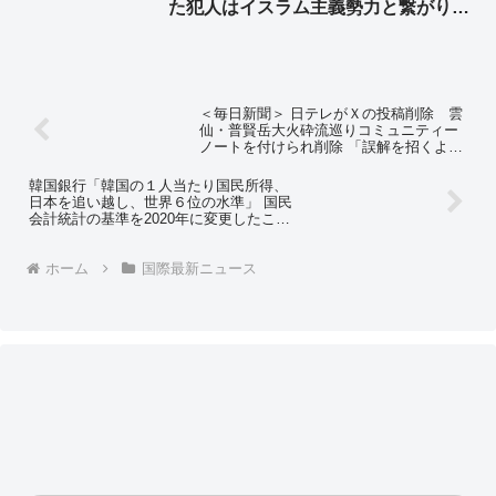
た犯人はイスラム主義勢力と繋がり
➾ ネット「左翼『差別主義者の右翼に
よる犯行だろ！』→ 『えっ？…イス
ラム…』→『……』←この展開だろ
ww」
＜毎日新聞＞ 日テレがＸの投稿削除 雲
仙・普賢岳大火砕流巡りコミュニティー
ノートを付けられ削除 「誤解を招くよう
な対応をおわび申し上げます」⇒ネット
の反応「誤解を招くって？ 何がどう誤解
韓国銀行「韓国の１人当たり国民所得、
なの？ 私たちが誤解したの？」
日本を追い越し、世界６位の水準」 国民
会計統計の基準を2020年に変更したこと
によって、国内の主要マクロ指標が一斉
に大幅改善 ⇒ネットの反応「2020年は
文在寅政権の時代だよな？ｗ 大胆に指標
ホーム
国際最新ニュース
をいじったもんだな」