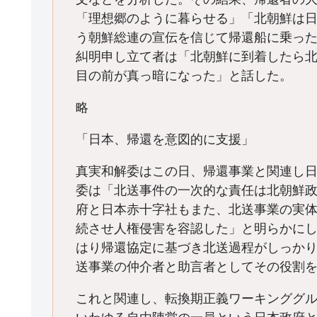
「理想郷のように暮らせる」「北朝鮮は
う朝鮮総連の宣伝を信じて帰還船に乗っ
糾明申し立て者は「北朝鮮に到着したら
目の前が真っ暗になった」と話した。
略
「日本、帰還を意図的に支援」
真実和解委はこの日、帰還事業と関連し
委は「北送事件の一次的な責任は北朝鮮
府と日本赤十字社もまた、北送事業の実
続させ人権侵害を容認した」と明らかに
はり帰還協定に基づき北送過程がしっか
送事業の仲介者と助言者としてその役割
これと関連し、転換期正義ワーキンググ