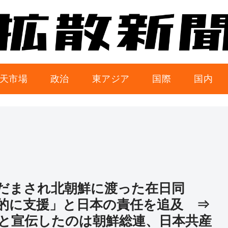
天市場
政治
東アジア
国際
国内
だまされ北朝鮮に渡った在日同
的に支援」と日本の責任を追及 ⇒
と宣伝したのは朝鮮総連、日本共産