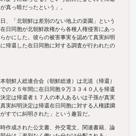
前が真っ暗だったという」。
７日、「北朝鮮は差別のない地上の楽園」という
た在日同胞が北朝鮮政権から各種人権侵害にあっ
明らかにした。彼らの被害事実を認めて真実糾明
鮮に帰還した在日同胞に対する調査が行われたの
日本朝鮮人総連合会（朝鮮総連）は北送（帰還）
までの２５年間に在日同胞９万３３４０人を帰還
明決定は帰還者１７人の本人あるいは子孫が真実
の真実糾明決定は帰還在日同胞に対する人権蹂躪
実がすでに糾明された」という趣旨だ。
当時作成された公文書、外交電文、関連書籍、論
大部分は「差別なく働いた分だけ分配される」