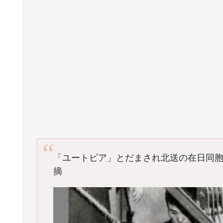
「ユートピア」とだまされ北送の在日同
摘