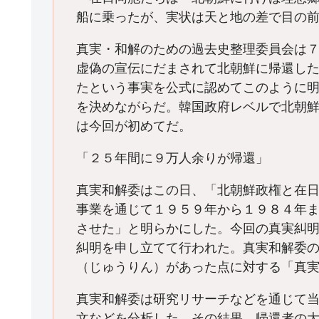
船に乗ったが、実状は天と地の差で目の
真実・和解のための過去史整理委員会は
虚偽の宣伝にだまされて北朝鮮に帰還し
たという事実を公式に認めてこのように
を決めながらだ。韓国政府レベルで北朝
は今回が初めてだ。
「２５年間に９万人余りが帰還」
真実和解委はこの日、「北朝鮮政権と在
事業を通じて１９５９年から１９８４年
させた」と明らかにした。今回の真実糾
糾明を申し立てて行われた。真実和解委
（じゅうりん）があった点に対する「真
真実和解委は研究リサーチなどを通じて
文などを分析した。その結果、帰還者の