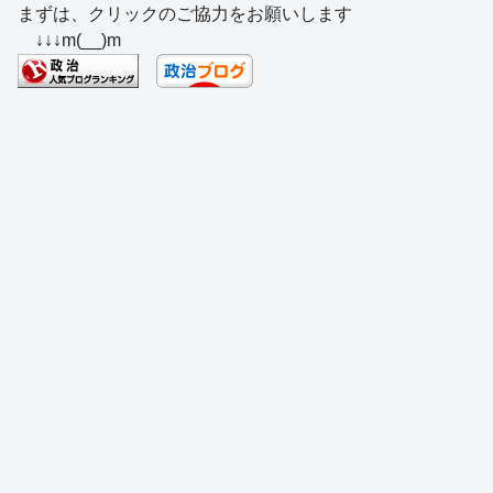
まずは、クリックのご協力をお願いします
c
e
e
e
ss
e
↓↓↓m(__)m
e
a
sk
e
n
b
d
y
n
a
o
s
g
o
er
k