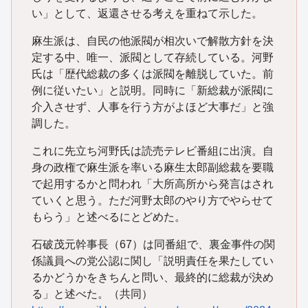
い」として、返還させる考えを重ねて示した。
麻生派は、自民の他派閥が相次いで解散方針を決
定する中、唯一、派閥として存続している。河野
氏は「歴代総裁の多くは派閥を離脱していた。前
例に従いたい」と説明。同時に「新総裁が派閥に
介入させず、人事を行う方がよほど大事だ」と強
調した。
これに先立ち河野氏は読売テレビ番組に出演。自
身の政権で麻生派を率いる麻生太郎副総裁を要職
で起用するかと問われ「大所高所から発言はされ
ていくと思う。ただ河野太郎のやり方でやらせて
もらう」と述べるにとどめた。
石破茂元幹事長（67）は同番組で、裏金事件の関
係議員への党公認に関し「説明責任を果たしてい
るかどうかをきちんと問い、最終的に総裁が決め
る」と述べた。（共同）