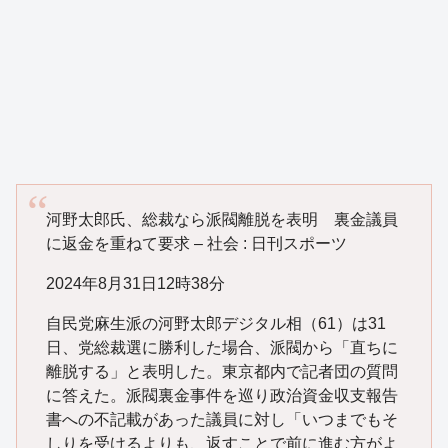
河野太郎氏、総裁なら派閥離脱を表明 裏金議員
に返金を重ねて要求 – 社会 : 日刊スポーツ
2024年8月31日12時38分
自民党麻生派の河野太郎デジタル相（61）は31
日、党総裁選に勝利した場合、派閥から「直ちに
離脱する」と表明した。東京都内で記者団の質問
に答えた。派閥裏金事件を巡り政治資金収支報告
書への不記載があった議員に対し「いつまでもそ
しりを受けるよりも、返すことで前に進む方がよ