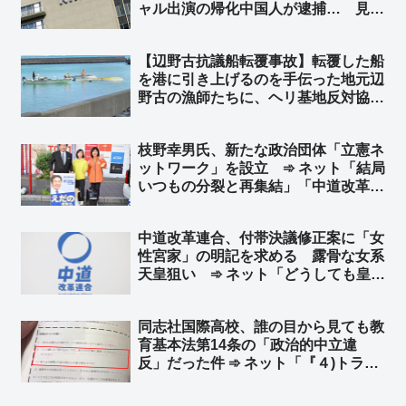
ャル出演の帰化中国人が逮捕… 見逃
しサービス配信停止 ➾ ネット「日本
を無茶苦茶にしてくれる中国人を宣伝
【辺野古抗議船転覆事故】転覆した船
してあげてたわけだな？」
を港に引き上げるのを手伝った地元辺
野古の漁師たちに、ヘリ基地反対協議
会協側から謝罪や挨拶など、一切無
し… ➾ 今野忍氏「人として最低限の
枝野幸男氏、新たな政治団体「立憲ネ
礼節とマナーがあれば、地元とここま
ットワーク」を設立 ➾ ネット「結局
で揉めないのではないでしょうか」
いつもの分裂と再集結」「中道改革連
合にはもう戻らないという強い意志を
感じる」
中道改革連合、付帯決議修正案に「女
性宮家」の明記を求める 露骨な女系
天皇狙い ➾ ネット「どうしても皇
統、ひいては日本を潰したいようです
ね」
同志社国際高校、誰の目から見ても教
育基本法第14条の「政治的中立違
反」だった件 ➾ ネット「『４)トラブ
ルを起こさないよう心がけてくださ
い』 ← トラブル起こすために座り込