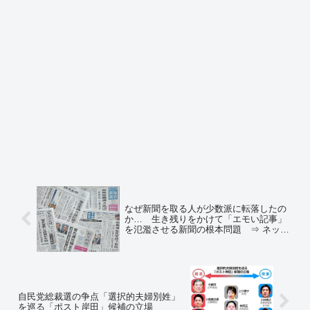
なぜ新聞を取る人が少数派に転落したの
か… 生き残りをかけて「エモい記事」
を氾濫させる新聞の根本問題 ⇒ ネット
の反応「新聞読んでたらアホになるか
ら」「一ヶ月4000円も出して左翼ポエム
なんか読むかよ」
自民党総裁選の争点「選択的夫婦別姓」
を巡る「ポスト岸田」候補の立場