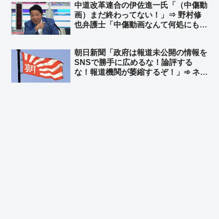
中道改革連合の伊佐進一氏「（中傷動
みやってんのにｗ」
画）まだ終わってない！」⇒ 野村修
也弁護士「中傷動画なんて何処にも無
いでしょ」➾ ネット「元立憲民主党か
と思えるぐらいの逸材が公明に居たと
朝日新聞「政府は報道未公開の情報を
はｗｗ」
SNSで勝手に広めるな！論評する
な！報道機関が萎縮するぞ！」➾ ネッ
ト「何で萎縮することになるん？w」
「印象操作、世論操作記事が書けなく
なるだろ！ってか？w」