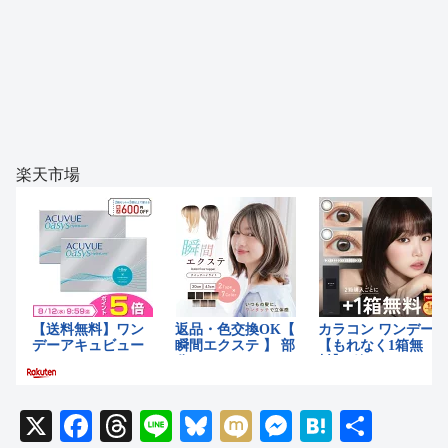
楽天市場
X
F
T
Li
Bl
M
M
H
共