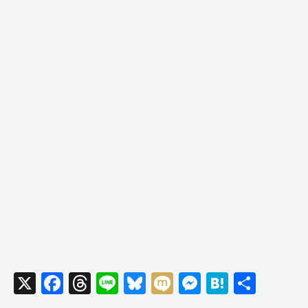
X
F
T
Li
Bl
M
M
H
共
a
hr
n
u
ixi
e
at
有