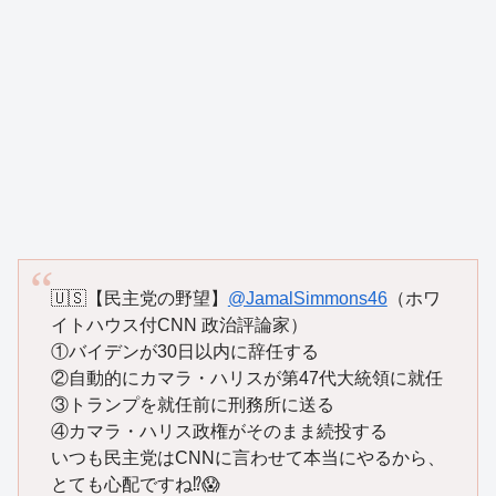
🇺🇸【民主党の野望】
@JamalSimmons46
（ホワ
イトハウス付CNN 政治評論家）
①バイデンが30日以内に辞任する
②自動的にカマラ・ハリスが第47代大統領に就任
③トランプを就任前に刑務所に送る
④カマラ・ハリス政権がそのまま続投する
いつも民主党はCNNに言わせて本当にやるから、
とても心配ですね⁉️😱