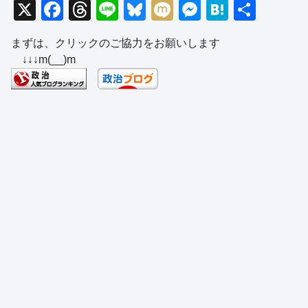
X
F
T
Li
Bl
M
M
H
共
a
hr
n
u
ixi
e
at
有
まずは、クリックのご協力をお願いします
c
e
e
e
ss
e
↓↓↓m(__)m
e
a
sk
e
n
b
d
y
n
a
o
s
g
o
er
k