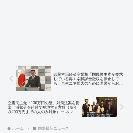
武藤容治経済産業相「国民民主党が要求
している再エネ賦課金徴収を停止して
も、再生エネ拡大のために国民からお金
を徴収します（ｷﾘｯ」⇒ ネットの反応
「その中国への上納金システムとなって
いる再エネ自体をやめろと言っているの
だよ」
立憲民主党「130万円の壁」対策法案を提
出 減収分を給付で補填する方針（※年
収200万円までの人のみ対象）⇒ ネット
の反応「なんで給付という手間と費用を
追加したがるのか、減税で最初から引か
なきゃいいだけだろ」
ホーム
国際最新ニュース