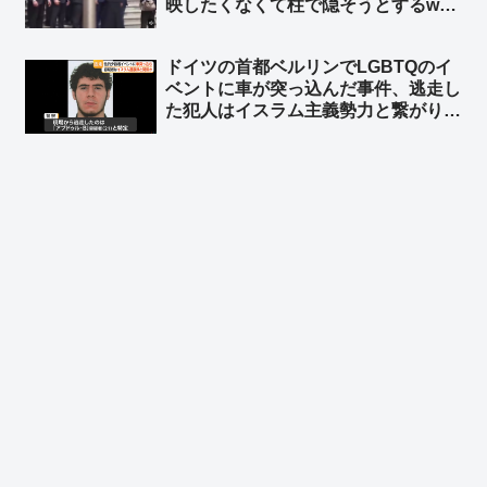
映したくなくて柱で隠そうとするw
柱も合成の可能性w ➾ ネット「ルビオ
だけ会食時におかず一品減らされそう
ドイツの首都ベルリンでLGBTQのイ
w」
ベントに車が突っ込んだ事件、逃走し
た犯人はイスラム主義勢力と繋がり
➾ ネット「左翼『差別主義者の右翼に
よる犯行だろ！』→ 『えっ？…イス
ラム…』→『……』←この展開だろ
ww」