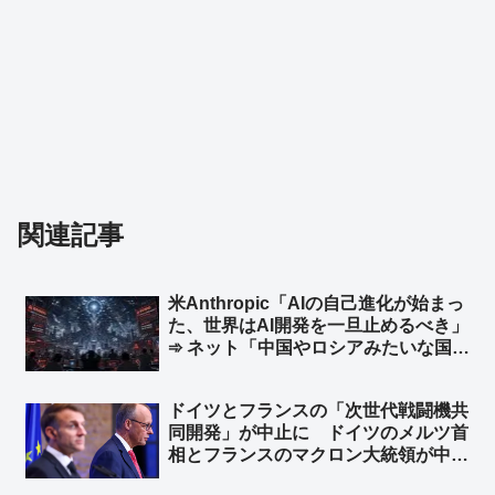
関連記事
米Anthropic「AIの自己進化が始まっ
た、世界はAI開発を一旦止めるべき」
➾ ネット「中国やロシアみたいな国が
ある限り無理だな」「映画化まったな
し！」
ドイツとフランスの「次世代戦闘機共
同開発」が中止に ドイツのメルツ首
相とフランスのマクロン大統領が中止
することで合意 ➾ ネット「で、ドイ