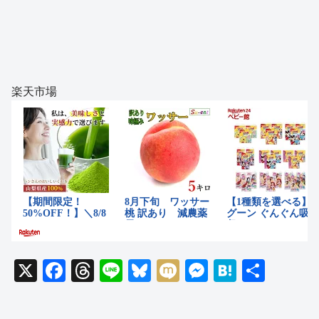
楽天市場
X
F
T
Li
Bl
M
M
H
共
a
hr
n
u
ixi
e
at
有
c
e
e
e
ss
e