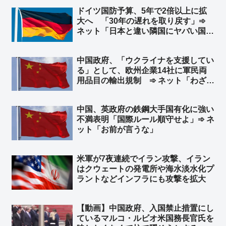
ツが日英伊の次世代戦闘機開発に相乗
ドイツ国防予算、5年で2倍以上に拡
りという流れ？」
大へ 「30年の遅れを取り戻す」➾
ネット「日本と違い隣国にヤバい国が
無くてもこうだからな」
中国政府、「ウクライナを支援してい
る」として、欧州企業14社に軍民両
用品目の輸出規制 ➾ ネット「わざわ
ざ日本の味方作ってくれるのかよｗ」
「セルフ包囲網構築しつつあるなｗ」
中国、英政府の鉄鋼大手国有化に強い
不満表明「国際ルール順守せよ」➾ ネ
ット「お前が言うな」
米軍が7夜連続でイラン攻撃、イラン
はクウェートの発電所や‌海水淡水化プ
ラントなどインフラにも攻撃を拡大
【動画】中国政府、入国禁止措置にし
ているマルコ・ルビオ米国務長官氏を