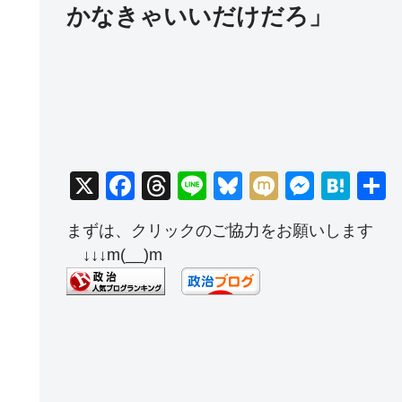
かなきゃいいだけだろ」
X
F
T
Li
Bl
M
M
H
a
hr
n
u
ixi
e
at
まずは、クリックのご協力をお願いします
c
e
e
e
ss
e
↓↓↓m(__)m
e
a
sk
e
n
b
d
y
n
a
o
s
g
o
er
k