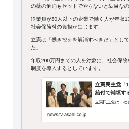
の壁の解消もセットでやらないと駄目な
従業員が50人以下の企業で働く人が年収
社会保険料の負担が生じます。
立憲は「働き控えを解消すべきだ」とし
た。
年収200万円までの人を対象に、社会保
制度を導入するとしています。
立憲民主党「
給付で補填す
立憲民主党は、社
news.tv-asahi.co.jp