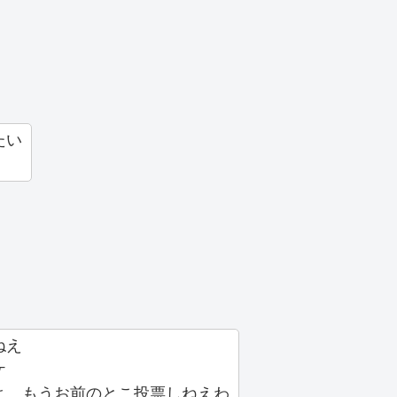
たい
ねえ
ケ
よ。もうお前のとこ投票しねえわ