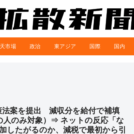
天市場
政治
東アジア
国際
国内
対策法案を提出 減収分を給付で補填
の人のみ対象）⇒ ネットの反応「な
加したがるのか、減税で最初から引