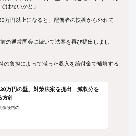
のではないかと」
130万円以上になると、配偶者の扶養から外れて
て前の通常国会に続いて法案を再び提出しまし
険料の負担によって減った収入を給付金で補填する
130万円の壁」対策法案を提出 減収分を
る方針
会保険料の…