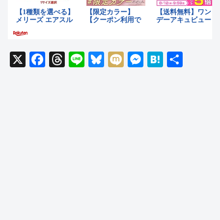
X
F
T
Li
Bl
M
M
H
共
a
hr
n
u
ixi
e
at
有
c
e
e
e
ss
e
e
a
sk
e
n
b
d
y
n
a
o
s
g
o
er
k