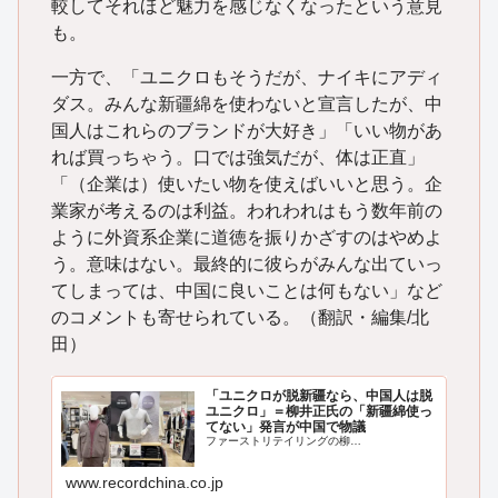
較してそれほど魅力を感じなくなったという意見
も。
一方で、「ユニクロもそうだが、ナイキにアディ
ダス。みんな新疆綿を使わないと宣言したが、中
国人はこれらのブランドが大好き」「いい物があ
れば買っちゃう。口では強気だが、体は正直」
「（企業は）使いたい物を使えばいいと思う。企
業家が考えるのは利益。われわれはもう数年前の
ように外資系企業に道徳を振りかざすのはやめよ
う。意味はない。最終的に彼らがみんな出ていっ
てしまっては、中国に良いことは何もない」など
のコメントも寄せられている。（翻訳・編集/北
田）
「ユニクロが脱新疆なら、中国人は脱
ユニクロ」＝柳井正氏の「新疆綿使っ
てない」発言が中国で物議
ファーストリテイリングの柳…
www.recordchina.co.jp