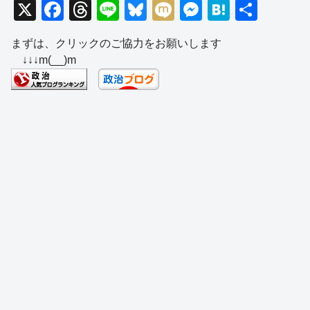
X
F
T
Li
Bl
M
M
H
共
a
hr
n
u
ixi
e
at
有
まずは、クリックのご協力をお願いします
c
e
e
e
ss
e
↓↓↓m(__)m
e
a
sk
e
n
b
d
y
n
a
o
s
g
o
er
k