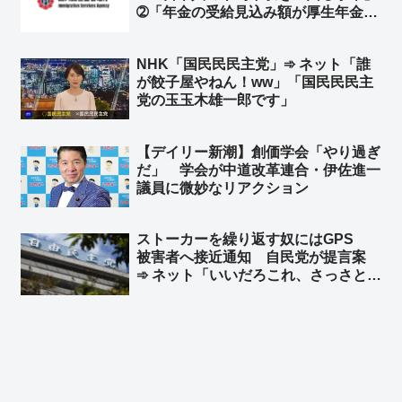
➁「年金の受給見込み額が厚生年金に
３０年加入していた水準に達している
こと」など新指針に明記へ ➾ ネット
NHK「国民民民主党」➾ ネット「誰
「『日本人の平均』ではなく、『日本
が餃子屋やねん！ww」「国民民民主
人の勤労世帯の平均以上』でお願いし
党の玉玉木雄一郎です」
ます！」
【デイリー新潮】創価学会「やり過ぎ
だ」 学会が中道改革連合・伊佐進一
議員に微妙なリアクション
ストーカーを繰り返す奴にはGPS
被害者へ接近通知 自民党が提言案
➾ ネット「いいだろこれ、さっさとや
れ」