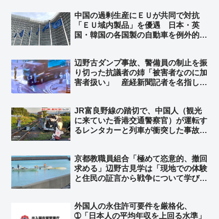
中国の過剰生産にＥＵが共同で対抗
「ＥＵ域内製品」を優遇 日本・英
国・韓国の各国製の自動車を例外的に
優遇対象 ➾ ネット「日本も相互主義
でＥＵを優遇しなきゃ！ そして中国
辺野古ダンプ事故、警備員の制止を振
を冷遇しなきゃ！」
り切った抗議者の姉「被害者なのに加
害者扱い」 産経新聞記者を名指し非
難 ➾ ネット「被害者は警備員！！」
JR富良野線の踏切で、中国人（観光
に来ていた香港交通警察官）が運転す
るレンタカーと列車が衝突した事故
に、中国メディア「日本の富良野で、
列車のブレーキが間に合わなかったせ
京都教職員組合「極めて恣意的、撤回
いで中国人が乗った車に衝突」と報
求める」辺野古見学は「現地での体験
道 ➾ ネット「『来週には帰国』って
と住民の証言から戦争について学び理
どういうことだよ」
解することを目的にしている」➾ ネッ
ト「あの報告書を読んで萎縮する教師
外国人の永住許可要件を厳格化、
は読解力のない教師」「辺野古住民か
➀「日本人の平均年収を上回る水準」
ら嫌われてるっつーの！」