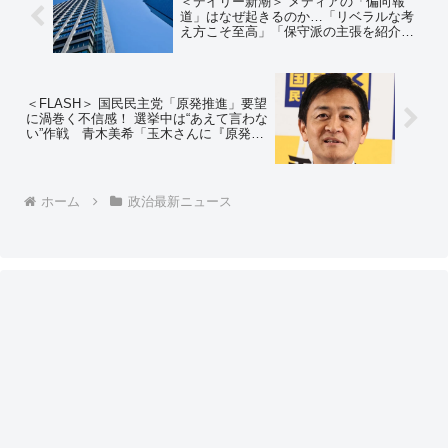
＜デイリー新潮＞ メディアの「偏向報
道」はなぜ起きるのか…「リベラルな考
え方こそ至高」「保守派の主張を紹介す
るのは反社会的行為」「権威あるものは
とりあえずは信じる」 意見が違えば
「陰謀論者」「デマ屋」のレッテルを貼
り糾弾
＜FLASH＞ 国民民主党「原発推進」要望
に渦巻く不信感！ 選挙中は“あえて言わな
い”作戦 青木美希「玉木さんに『原発の
ことを言わないんですか』と聞いたら
『票にならないから』と言っていた」⇒
玉木代表「あまりの虚偽の報道に憤りを
感じる」
ホーム
政治最新ニュース