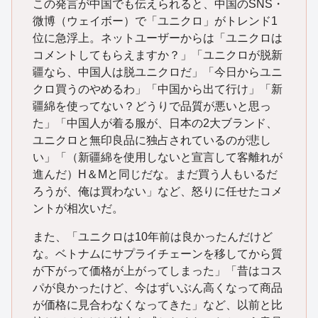
この発言が中国でも伝えられると、中国のSNS・
微博（ウェイボー）で「ユニクロ」がトレンド1
位に急浮上。ネットユーザーからは「ユニクロは
コメントしてもらえますか？」「ユニクロが脱新
疆なら、中国人は脱ユニクロだ」「今日からユニ
クロ買うのやめるわ」「中国から出て行け」「新
疆綿を使ってない？どうりで品質が悪いと思っ
た」「中国人が着る服が、日本の2大ブランド、
ユニクロと無印良品に独占されているのが悲し
い」「（新疆綿を使用しないと宣言して客離れが
進んだ）H＆Mと同じだな。まだ買う人もいるだ
ろうが、俺は買わない」など、怒りに任せたコメ
ントが相次いだ。
また、「ユニクロは10年前は良かったんだけど
な。ベトナムにサプライチェーンを移してから質
が下がって価格が上がってしまった」「昔はコス
パが良かったけど、今はずいぶん高くなって商品
が価格に見合わなくなってきた」など、以前と比