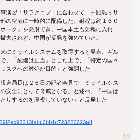
軍事演習「サラクニブ」に合わせて、中距離ミサ
北部の空港に一時的に配備した。射程は約１６０
マホーク」を発射でき、中国本土も射程に入れ
は撤去されず、中国が反発を強めていた。
来にミサイルシステムを取得すると発表。ギル
明で、「配備は正当」とした上で、「特定の国々
のリスクへの対処が目的」と強調した。
報道局長は２６日の記者会見で、ミサイルシス
域の安全にとって脅威となる」と述べ、「中国は
れたりするのを座視していない」と反発した。
5c329f2ec98213fabc6bb1c723226623aff