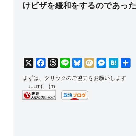
けビザを緩和をするのであっ
X
F
T
Li
Bl
M
M
H
a
hr
n
u
ixi
e
at
まずは、クリックのご協力をお願いします
c
e
e
e
ss
e
↓↓↓m(__)m
e
a
sk
e
n
b
d
y
n
a
o
s
g
o
er
k