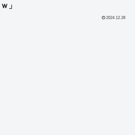
たｗ」
2024.12.28
共
有