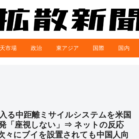
天市場
政治
東アジア
国際
国内
入る中距離ミサイルシステムを米国
発「座視しない」⇒ ネットの反応
に次々にブイを設置されても中国人向