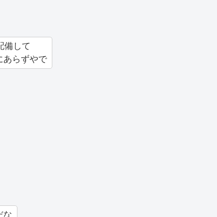
配備して
にあらずやで
だな