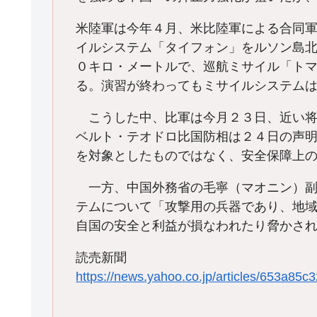
米陸軍は今年４月、米比陸軍による合同
イルシステム「タイフォン」をルソン島
０キロ・メートルで、巡航ミサイル「ト
る。演習が終わってもミサイルシステム
こうした中、比軍は今月２３日、近い将
ベルト・テオドロ比国防相は２４日の声
を対象としたものではなく、安全保障上
一方、中国外務省の毛寧（マオニン）副
テムについて「攻撃用の兵器であり、地
自国の安全と利益が損なわれたり脅かさ
読売新聞
https://news.yahoo.co.jp/articles/653a8