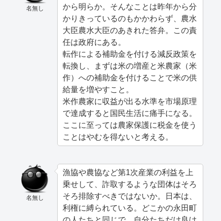
から明らか。そんなことは昨年から分
名無し
かりきっているのもかかわらず、農水
大臣農水大臣のあきれた答弁。この責
任は政府にある。
転作による補助金を付ける減反政策を
転換し、まずは米の増産と米農家（米
作）への補助金を付けることで米の供
給量を増やすこと。
米作農家に収益が出る水準を市場原理
で達成すると国民生活に痛手になる。
ここに至っては農家保護に税金を使う
ことはやむを得ないと考える。
漁協や農協など第1次産業の利益を上
乗せして、詐取するような団体はそろ
そろ排除すべきではないか。日本は、
名無し
利権に縛られている。どこかの永田町
の人たちと同じで、自分たちだけ良け