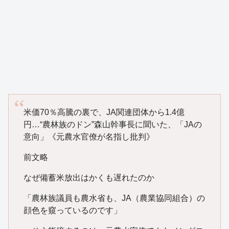
米価70％高騰の裏で、JA関連団体から1.4億
円…“農林族のドン”森山幹事長に聞いた、「JAの
意向」《元農水官僚が名指し批判》
前文略
なぜ備蓄米放出はかくも遅れたのか
「農林族議員も農水省も、JA（農業協同組合）の
顔色を窺っているのです」