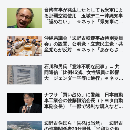
性 収入などの要件を厳格化へ ➾ ネ
台湾有事が発生したとしても米軍によ
ット「受給率が日本人より低くないと
る那覇空港使用 玉城デニー沖縄知事
おかしいからな」
「認めない」 ➾ ネット「県知事にそ
んな権限はありませんｗｗｗｗｗ」
「中国軍ならＯＫするんだろ？w」
沖縄県議会「辺野古転覆事故特別委員
会」の設置、公明党・立憲民主党・共
産党らが反対 ➾ ネット「あからさま
だねぇ」「もう悪の枢軸だろ」「遺族
の感情をする逆なでする政党がコイツ
石川和男氏「意味不明な記事」→ 共
らな」
同通信「比例45減、女性議員に影響
大 ジェンダー平等に逆行」➾ ネット
「選挙で決まることにジェンダー平等
とかww 馬鹿すぎて笑えるww」「女
ナフサ「買い占め」に警鐘 日本自動
性の常勤役員が一人もいない共同通信
車工業会の佐藤恒治会長（トヨタ自動
が何だって？」
車副会長）「一部で過剰な購入などが
みられる。昨年の購入量を基準に適正
な取引を呼び掛けていく」➾ ネット
辺野古住民ら「告発は当然」 辺野古
「TBS・テレ朝『アーアーアー 聞こ
の漁業関係者20代男性「平和丸の船
えないーーー』」