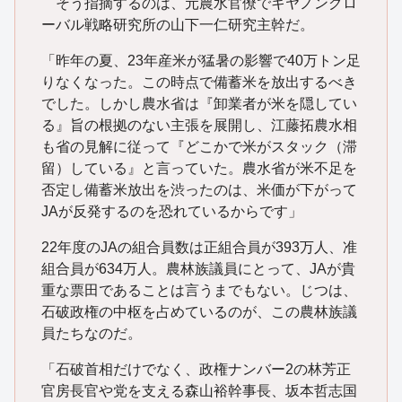
そう指摘するのは、元農水官僚でキヤノングロ
ーバル戦略研究所の山下一仁研究主幹だ。
「昨年の夏、23年産米が猛暑の影響で40万トン足
りなくなった。この時点で備蓄米を放出するべき
でした。しかし農水省は『卸業者が米を隠してい
る』旨の根拠のない主張を展開し、江藤拓農水相
も省の見解に従って『どこかで米がスタック（滞
留）している』と言っていた。農水省が米不足を
否定し備蓄米放出を渋ったのは、米価が下がって
JAが反発するのを恐れているからです」
22年度のJAの組合員数は正組合員が393万人、准
組合員が634万人。農林族議員にとって、JAが貴
重な票田であることは言うまでもない。じつは、
石破政権の中枢を占めているのが、この農林族議
員たちなのだ。
「石破首相だけでなく、政権ナンバー2の林芳正
官房長官や党を支える森山裕幹事長、坂本哲志国