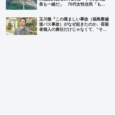
長も一緒だ」 70代女性住民「もう
抗議活動はやってほしくない」➾ ネッ
ト「あの抗議の連中は辺野古住民にめ
玉川徹『この痛ましい事故（福島磐越
っちゃ嫌われてるからな、それを知ら
道バス事故）がなぜ起きたのか、容疑
ない人が多すぎる」
者個人の責任だけじゃなくて、“その
背後にある問題”がこの事故に何か繋
がっている部分があるんだとすれば、
それはやはり解明しなければいけな
い』➾ ネット「異論はない、その熱量
で辺野古やれよ」