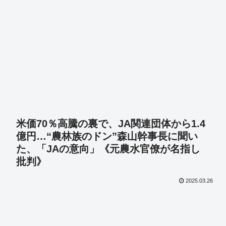
米価70％高騰の裏で、JA関連団体から1.4
億円…“農林族のドン”森山幹事長に聞い
た、「JAの意向」《元農水官僚が名指し
批判》
2025.03.26