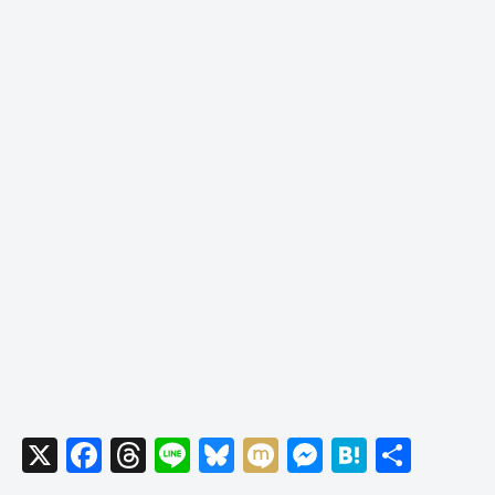
X
F
T
Li
Bl
M
M
H
共
a
hr
n
u
ixi
e
at
有