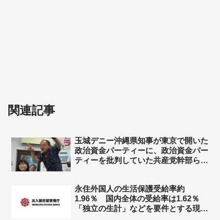
関連記事
玉城デニー沖縄県知事が東京で開いた
政治資金パーティーに、政治資金パー
ティーを批判していた共産党幹部らが
参加し批判殺到 ➾ ネット「自民党が
やれば裏金、自分がやれば記載漏れ、
永住外国人の生活保護受給率約
自分がやるのはキレイな政治資金パー
1.96％ 国内全体の受給率は1.62％
ティーww 左翼ですww」
「独立の生計」などを要件とする現行
の審査が十分に機能していない可能