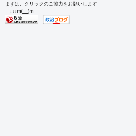
まずは、クリックのご協力をお願いします
c
e
e
e
ss
e
↓↓↓m(__)m
e
a
sk
e
n
b
d
y
n
a
o
s
g
o
er
k