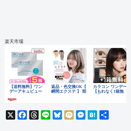
楽天市場
X
F
T
Li
Bl
M
M
H
共
a
hr
n
u
ixi
e
at
有