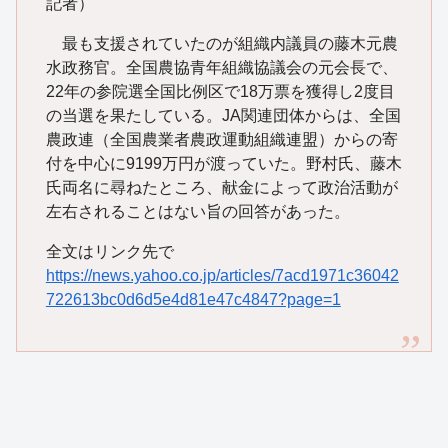
記者）
最も支援されていたのが組織内議員の藤木元農
水政務官。全国農協青年組織協議会の元会長で、
22年の参院選全国比例区で18万票を獲得し2度目
の当選を果たしている。JA関連団体からは、全国
農政連（全国農業者農政運動組織連盟）からの寄
付を中心に9199万円が渡っていた。野村氏、藤木
氏両名に尋ねたところ、献金によって政治活動が
左右されることはない旨の回答があった。
全文はリンク先で
https://news.yahoo.co.jp/articles/7acd1971c36042
722613bc0d6d5e4d81e47c4847?page=1