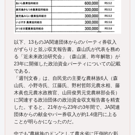
以下、13ものJA関連団体からのパーティ券収入
がずらりと並ぶ収支報告書。森山氏が代表を務め
る「近未来政治研究会」（森山派、昨年解散）が
23年に開催した政治資金パーティについての記載
である。
「週刊文春」は、自民党の主要な農林族6人（森
山氏、小野寺氏、江藤氏、野村哲郎元農水相、藤
木眞也元農水政務官、山田俊男元党農林部会長）
に関連する政治団体の政治資金収支報告書を精査
した。すると、21年から23年の3年間で、JA関連
団体からの献金やパー券収入が約1.4億円に上る
ことが明らかになったのだ。
中でも“農林族のドン”として農水省に圧倒的な影