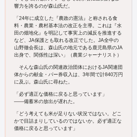
響力を誇るのが森山氏だ。
「24年に成立した『農政の憲法』と称される食
料・農業・農村基本法の改正を主導。これは『水
田の畑地化』を明記して事実上の減反を推進する
など、JA保護とも取れる改正でした。JA全中の
山野徹会長は、森山氏の地元である鹿児島県のJA
出身で、関係性は深い」（農業ジャーナリスト）
そんな森山氏の関連政治団体におけるJA関連団
体からの献金・パー券収入は、3年間で計840万円
に及ぶ。森山氏に尋ねた。
「必ず適正な価格に戻ると思っています」
――備蓄米の放出が遅れた。
「どう考えても米が足りない状況ではない。どこ
かで目詰まりしているのではないか。必ず適正な
価格に戻ると思っています」