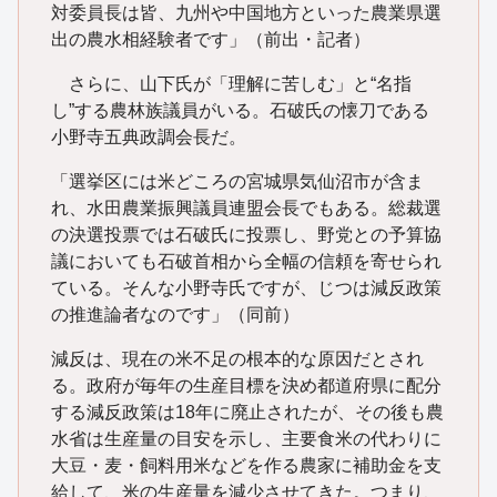
対委員長は皆、九州や中国地方といった農業県選
出の農水相経験者です」（前出・記者）
さらに、山下氏が「理解に苦しむ」と“名指
し”する農林族議員がいる。石破氏の懐刀である
小野寺五典政調会長だ。
「選挙区には米どころの宮城県気仙沼市が含ま
れ、水田農業振興議員連盟会長でもある。総裁選
の決選投票では石破氏に投票し、野党との予算協
議においても石破首相から全幅の信頼を寄せられ
ている。そんな小野寺氏ですが、じつは減反政策
の推進論者なのです」（同前）
減反は、現在の米不足の根本的な原因だとされ
る。政府が毎年の生産目標を決め都道府県に配分
する減反政策は18年に廃止されたが、その後も農
水省は生産量の目安を示し、主要食米の代わりに
大豆・麦・飼料用米などを作る農家に補助金を支
給して、米の生産量を減少させてきた。つまり、