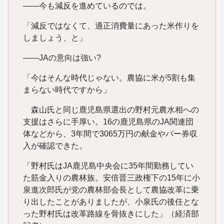
――今も減反を進めているのでは。
「減反ではなくて、適正消費量にあった米作りを
しましょう、と」
――JAの意向は強い?
「今はそんな時代じゃない。農協に米が5割も集
まらない時代ですから」
森山氏と同じ鹿児島県選出の野村元農水相への
支援はさらに手厚い。16の鹿児島県のJA関連団
体などから、3年間で3065万円の献金やパー券収
入が確認できた。
「野村氏はJA鹿児島中央会に35年間勤務してい
た筋金入りの農林族。安倍晋三政権下の15年に小
泉進次郎氏が党の農林部会長として農協改革に乗
り出したことがありましたが、小泉氏の後任とな
った野村氏は改革路線を骨抜きにした」（経済部