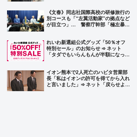
合・公明・立憲民主党）による「新
党」結成を求める声 ➾ ネット「その
《文春》同志社国際高校の研修旅行の
新党が中道改革連合だったんちゃうん
別コースも「“左翼活動家”の拠点など
かとｗ」
が目立つ」… 警察庁幹部「極左暴力
集団も確認」 その「過激派」の面々
を擁してきたのが、抗議船を運航して
れいわ新選組公式グッズ「50％オフ
いたヘリ基地反対協議会 ➾ネット「こ
特別セール」のお知らせ ➾ ネット
の事実だけ見ても、教育基本法違反だ
「タダでもいらんもんが半額になった
ろう」
ところで…」「逆にこれを買う奴の名
簿が高く売れるだろ」
イオン熊本で2人死亡のハビタ営業部
長「私はイオンの許可を得てから入れ
と言いました」➾ ネット「戻らせよう
と指示を出した事実は変わらんだろ」
「普通は余震を考えるだろ、戻るよう
に言う時点で思慮がないのだよ」