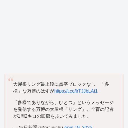
大屋根リング最上段に点字ブロックなし 「多
様」な万博のはずが
https://t.co/lrTJJbLAi1
「多様でありながら、ひとつ」というメッセージ
を発信する万博の大屋根「リング」。全盲の記者
が1周2キロの回廊を歩いてみました。
— 毎日新聞 (@mainichi)
April 19, 2025