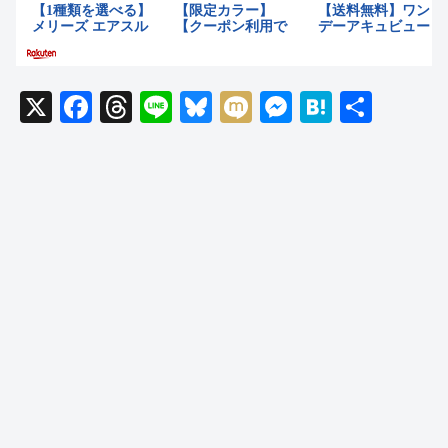
X
F
T
Li
Bl
M
M
H
共
a
hr
n
u
ixi
e
at
有
c
e
e
e
ss
e
e
a
sk
e
n
b
d
y
n
a
o
s
g
o
er
k