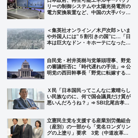
日本政府、再生可能エネルギーバッテ
リーの制御システムや太陽光発電所の
電力変換装置など、中国の大手バッテ
リー企業にサイバーセキュリティ認証
で「不合格」 日本市場から排除へ
＜集英社オンライン／木戸次郎＞いま
ファーウェイ、サングロウ、BYD、
や外国人には”５割引きの国”に…「日
CATL…など
本は巨大なドン・キホーテになった」
円安ニッポンへの警鐘、「責任ある積
極財政」の責任は誰が取るのか ➾ ネ
自民党・村井英樹与党筆頭理事、野党
ット「じゃあ長年の緊縮財政で貧しく
の審議拒否に「時代遅れの手法」➾ 公
なった国民、誰か責任とってくれよ」
明党の西田幹事長「野党に転嫁するの
か！」と批判 ➾ ネット「参政党や国
民民主は、こんな他責思考の左翼政党
Ｘ民「日本国民ってこんなに素晴らし
らと徒党を組むのは悪手だと思う
い民族なのに、何で国会議員だけ質が
ぞ？」
悪いんだろうね？」➾ SBI北尾吉孝氏
「国民のレベルが政治家のレベルなん
です。次の選挙では皆んな勉強して必
立憲民主党を支援する産業別労働組合
ず選挙に行くことです」➾ ネット「つ
（産別）の一部から「党名ロンダリン
まり、投票率を上げることですね」
グの上塗り」要求 3党（中道改革連