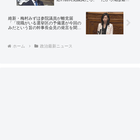
前に減税を言ったのに！』って、惨敗後
のアリバイ作り多くない？」
維新・梅村みずほ参院議員が離党届
「「現職がいる選挙区の予備選が今回の
みだという旨の幹事長会見の発言を聞
き、離党を心に決めた。人を大切にでき
ない政党は国民も大切にできないと思っ
た」⇒ ネット「梅村議員の追い出しあり
ホーム
政治最新ニュース
きだったんだな」