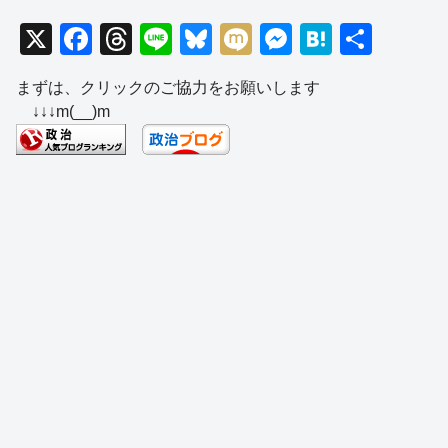
X
F
T
Li
Bl
M
M
H
共
a
hr
n
u
ixi
e
at
有
まずは、クリックのご協力をお願いします
c
e
e
e
ss
e
↓↓↓m(__)m
e
a
sk
e
n
b
d
y
n
a
o
s
g
o
er
k