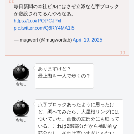
毎日新聞の本社ビルにはさぞ立派な点字ブロック
が敷設されてるんやろなあ。
https://t.co/rPQt7CJPxl
pic.twitter.com/Q6RY4MA1l5
— mugwort (@mugwortlab)
April 19, 2025
ありますけど？
最上階を一人で歩くの？
名無し
点字ブロックあったように思ったけ
ど、調べてみたら、大屋根リングには
ついていた。画像の左部分にも映って
名無し
いる。これは2階部分だから補助的な
部分だし、それは言いすぎじゃない