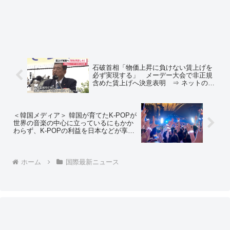
石破首相「物価上昇に負けない賃上げを
必ず実現する」 メーデー大会で非正規
含めた賃上げへ決意表明 ⇒ ネットの反
応「賃上げするのは企業だから、あんた
は減税して可処分所得を上げればええん
やで？」「企業『財源がーーーー』」
＜韓国メディア＞ 韓国が育てたK-POPが
世界の音楽の中心に立っているにもかか
わらず、K-POPの利益を日本などが享受
している ⇒ ネットの反応「ちょっとな
に言ってるかわかりませんね」「まず一
行目から間違えるのやめろｗ」
ホーム
国際最新ニュース