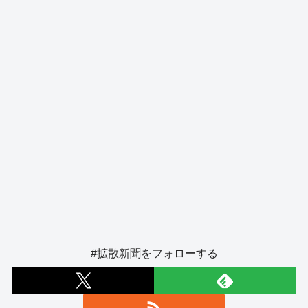
k
#拡散新聞をフォローする