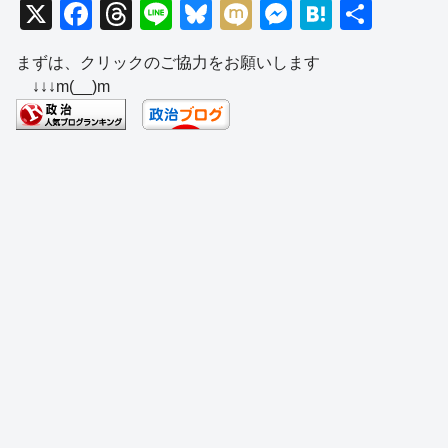
X
F
T
Li
Bl
M
M
H
共
a
hr
n
u
ixi
e
at
有
まずは、クリックのご協力をお願いします
c
e
e
e
ss
e
↓↓↓m(__)m
e
a
sk
e
n
b
d
y
n
a
o
s
g
o
er
k