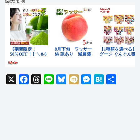
楽天市場
X
F
T
Li
Bl
M
M
H
共
a
hr
n
u
ixi
e
at
有
c
e
e
e
ss
e
e
a
sk
e
n
b
d
y
n
a
o
s
g
o
er