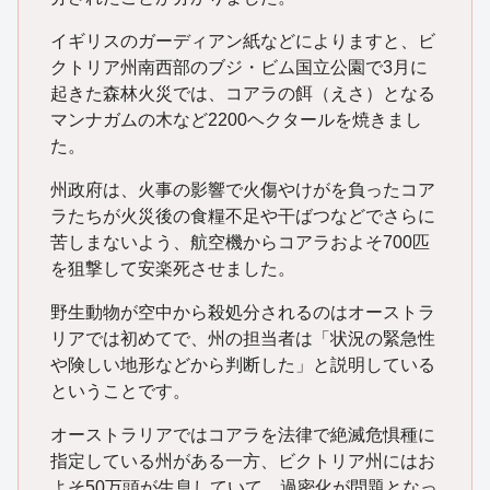
イギリスのガーディアン紙などによりますと、ビ
クトリア州南西部のブジ・ビム国立公園で3月に
起きた森林火災では、コアラの餌（えさ）となる
マンナガムの木など2200ヘクタールを焼きまし
た。
州政府は、火事の影響で火傷やけがを負ったコア
ラたちが火災後の食糧不足や干ばつなどでさらに
苦しまないよう、航空機からコアラおよそ700匹
を狙撃して安楽死させました。
野生動物が空中から殺処分されるのはオーストラ
リアでは初めてで、州の担当者は「状況の緊急性
や険しい地形などから判断した」と説明している
ということです。
オーストラリアではコアラを法律で絶滅危惧種に
指定している州がある一方、ビクトリア州にはお
よそ50万頭が生息していて、過密化が問題となっ