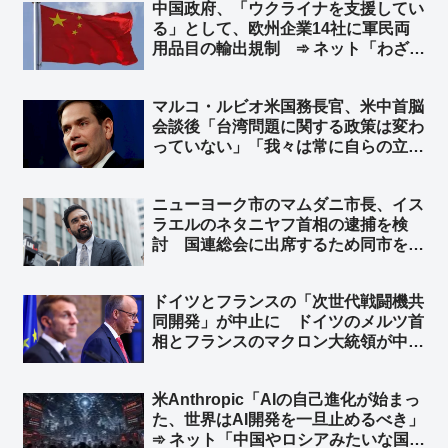
中国政府、「ウクライナを支援してい
る」として、欧州企業14社に軍民両
用品目の輸出規制 ➾ ネット「わざわ
ざ日本の味方作ってくれるのかよｗ」
「セルフ包囲網構築しつつあるなｗ」
マルコ・ルビオ米国務長官、米中首脳
会談後「台湾問題に関する政策は変わ
っていない」「我々は常に自らの立場
を明確にしている」と発言 台湾外交
部長が米国に謝意 ➾ ネット「日本の
ニューヨーク市のマムダニ市長、イス
マスゴミさんによると、米中会談で日
ラエルのネタニヤフ首相の逮捕を検
本と台湾は梯子を外された設定なのに
討 国連総会に出席するため同市を訪
ｗ」
れた時に逮捕 ➾ ネット「で、プーチ
ンにも逮捕状出てるけど、同じ事しな
ドイツとフランスの「次世代戦闘機共
いよね？」
同開発」が中止に ドイツのメルツ首
相とフランスのマクロン大統領が中止
することで合意 ➾ ネット「で、ドイ
ツが日英伊の次世代戦闘機開発に相乗
米Anthropic「AIの自己進化が始まっ
りという流れ？」
た、世界はAI開発を一旦止めるべき」
➾ ネット「中国やロシアみたいな国が