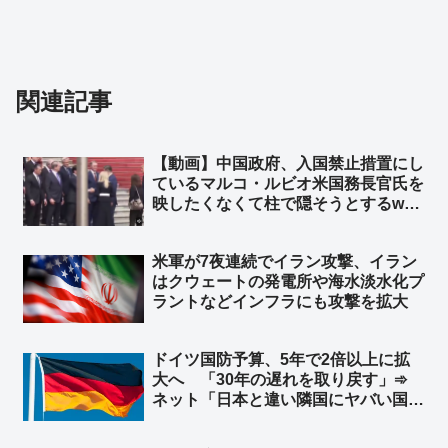
関連記事
【動画】中国政府、入国禁止措置にし
ているマルコ・ルビオ米国務長官氏を
映したくなくて柱で隠そうとするw
柱も合成の可能性w ➾ ネット「ルビオ
だけ会食時におかず一品減らされそう
米軍が7夜連続でイラン攻撃、イラン
w」
はクウェートの発電所や‌海水淡水化プ
ラントなどインフラにも攻撃を拡大
ドイツ国防予算、5年で2倍以上に拡
大へ 「30年の遅れを取り戻す」➾
ネット「日本と違い隣国にヤバい国が
無くてもこうだからな」