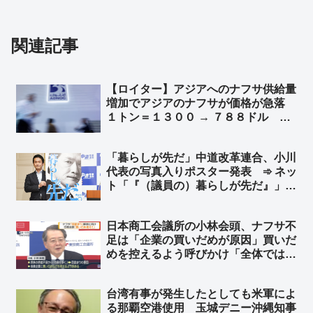
関連記事
【ロイター】アジアへのナフサ供給量
増加でアジアのナフサが価格が急落
１トン＝１３００ → ７８８ドル 目
詰まりから過剰在庫にフェイズがシフ
トか？ｗ ➾ ネット「6月に詰むとはな
「暮らしが先だ」中道改革連合、小川
んだったのかww」
代表の写真入りポスター発表 ➾ ネッ
ト「『（議員の）暮らしが先だ』」
「『週刊誌ネタが先だ』に変えるべ
き」
日本商工会議所の小林会頭、ナフサ不
足は「企業の買いだめが原因」買いだ
めを控えるよう呼びかけ「全体では足
りているということだから、みんな少
しずつやはり努力していかないと」➾
台湾有事が発生したとしても米軍によ
ネット「TBS『アーアーアー 聞こえ
る那覇空港使用 玉城デニー沖縄知事
ないーー』」「TBSは報道してないな