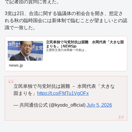
で記者団の質問に答えた。
3党は2日、合流に関する協議体の初会合を開き、想定さ
れる秋の臨時国会には新体制で臨むことが望ましいとの認
識で一致した。
立民単独で与党対抗は困難 水岡代表「大きな固
まりを」 | NEWSjp
立憲民主党の水岡俊一代表は…
news.jp
立民単独で与党対抗は困難 － 水岡代表「大きな
固まりを」
https://t.co/FMTu1VgOFx
— 共同通信公式 (@kyodo_official)
July 5, 2026