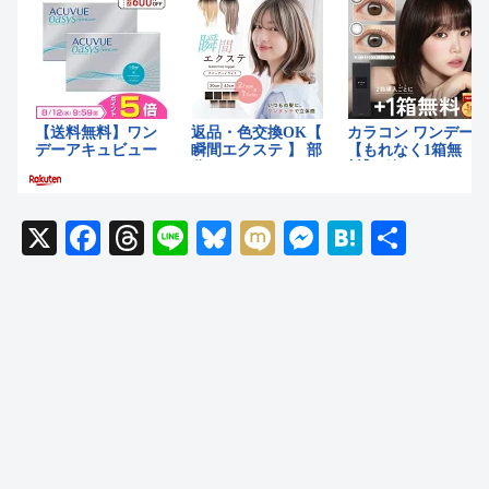
X
F
T
Li
Bl
M
M
H
共
a
hr
n
u
ixi
e
at
有
c
e
e
e
ss
e
e
a
sk
e
n
b
d
y
n
a
o
s
g
o
er
k