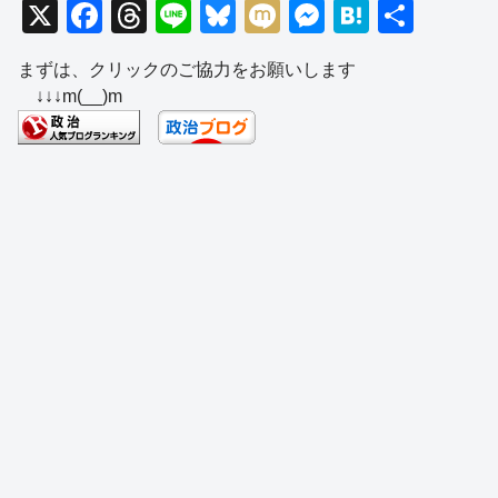
X
F
T
Li
Bl
M
M
H
共
a
hr
n
u
ixi
e
at
有
まずは、クリックのご協力をお願いします
c
e
e
e
ss
e
↓↓↓m(__)m
e
a
sk
e
n
b
d
y
n
a
o
s
g
o
er
k