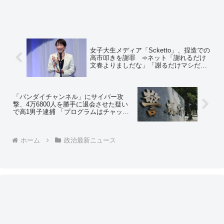
女子大生メディア「Scketto」、捏造での
高市叩きを謝罪 ➾ネット「謝れるだけ
文春よりましだな」「謝るだけマシだけ
ど、そんなもん常識で考えて贈与するわ
けないの分かるだろw」
「バンダイチャンネル」にサイバー攻
撃、4万6800人を勝手に退会させた疑い
で高1男子逮捕 「プログラムはチャット
GPTに聞いた」➾ ネット「どんだけ穴が
あるシステムだったんだよｗ」「DAZN
の年間契約者を解約させたら英雄だった
ホーム
政治最新ニュース
かも」