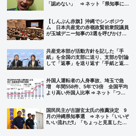
「認めない」 ➾ ネット「県知事にそ
ｗｗ」
んな権限はありませんｗｗｗｗｗ」
「中国軍ならＯＫするんだろ？w」
【しんぶん赤旗】沖縄でシンポジウ
ム 日本共産党の赤嶺政賢前衆院議員
が玉城デニー知事の3選を呼びかけ
アメリカの社会主義者からもメッセー
ジ「世界中の左翼の組織者や活動家の
共産党本部が活動方針を記した「手
連帯」を呼びかけ ➾ ネット「もう隠
紙」を全国の支部に送り、支部が討論
さず一気に噴き出し始めたな、沖縄」
して「返事」を送り返す「手紙と返
事」運動の返信率が6月1日現在でわ
ずか16.2％… ネット「意見すると吊
外国人運転者の人身事故、埼玉で急
るされると思ってるんだろ」「デモと
増 年間558件、5年で3倍 全国平均
違って、こういう数字は盛らないんだ
より高い外国人比率 ➾ ネット「つま
な」
り、本来起こらなかったはずの事故で
日常を奪われた人も3倍に増えたとい
国民民主が古謝玄太氏の推薦決定 9
うことですね」「外国人違法特区なん
月の沖縄県知事選 ➾ ネット「いいぞ
だろう」
❗いい流れだ❗」「ちょっと見直したわ
よ😊」「日本国民みんなで玉城デニー
を倒しにいこうぜ❗」