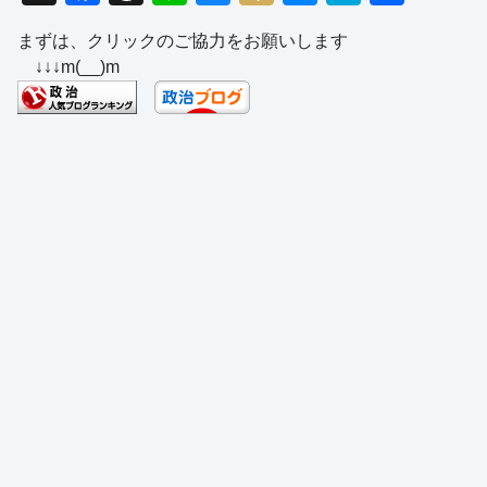
a
hr
n
u
ixi
e
at
有
まずは、クリックのご協力をお願いします
c
e
e
e
ss
e
↓↓↓m(__)m
e
a
sk
e
n
b
d
y
n
a
o
s
g
o
er
k