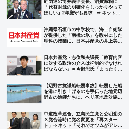
経団連の筒井義信会長、消費減税に
「代替財源の明確化をしっかりやって
ほしい」2年厳守も要求 ➾ ネット
「減税になんで財源がいるんよ」「国
民選挙で選ばれた結果に、国民選挙で
沖縄県石垣市の中学校で、海上自衛隊
選ばれてもない経団連会長がえらそう
が提供した「南極の氷」を教材にした
に」
理科の授業に、日本共産党の井上美智
子市議がイチャモン「教育現場で自衛
隊の広報が許されるのか」➾ ネット
日本共産党・志位和夫議長「教育内容
「じゃあ共産党が船出して南極の氷を
に対する政治の介入は抑制的でなけれ
取ってこい！」
ばならない」➾ 今野忍氏「まったく、
見事なくらいロジックが逆でしょ」
「平和丸の船長は共産党の公認候補で
【辺野古抗議船転覆事故】転覆した船
す。教育現場に政治、特定思想、政党
を港に引き上げるのを手伝った地元辺
が介入していたのです」
野古の漁師たちに、ヘリ基地反対協議
会協側から謝罪や挨拶など、一切無
し… ➾ 今野忍氏「人として最低限の
中道改革連合、立憲民主党と公明党の
礼節とマナーがあれば、地元とここま
３党合流時に党名変更を「再スター
で揉めないのではないでしょうか」
ト」➾ ネット「それでオツムがアレな