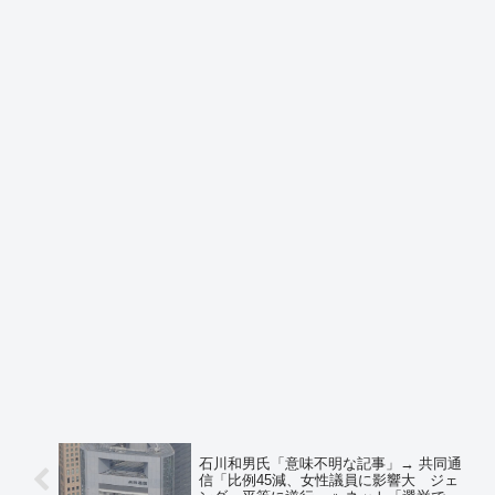
石川和男氏「意味不明な記事」→ 共同通
信「比例45減、女性議員に影響大 ジェ