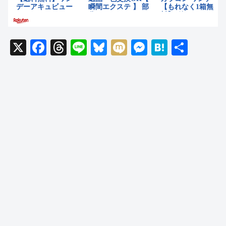
X
F
T
Li
Bl
M
M
H
共
a
hr
n
u
ixi
e
at
有
c
e
e
e
ss
e
e
a
sk
e
n
b
d
y
n
a
o
s
g
o
er
k