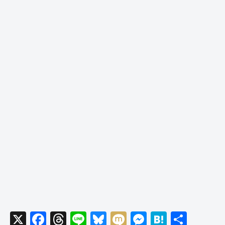
X
F
T
Li
Bl
M
M
H
共