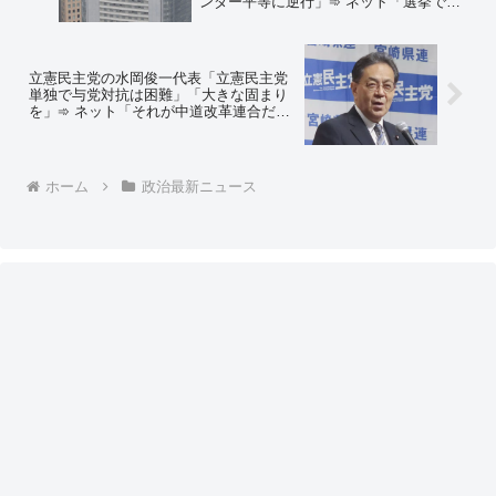
ンダー平等に逆行」➾ ネット「選挙で決
まることにジェンダー平等とかww 馬鹿
すぎて笑えるww」「女性の常勤役員が一
人もいない共同通信が何だって？」
立憲民主党の水岡俊一代表「立憲民主党
単独で与党対抗は困難」「大きな固まり
を」➾ ネット「それが中道改革連合だっ
ただろーーーーーｗｗｗｗｗｗｗｗ」
「政策理念はそっちのけｗｗ まずは固ま
りｗｗ 同じことを何回繰り返すのかｗ
ｗ」
ホーム
政治最新ニュース