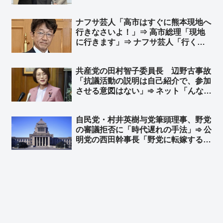
有権者を騙せるね、頭いいね👍」
「『公立中』でいいんじゃない？ライ
ナフサ芸人「高市はすぐに熊本現地へ
バルは私学w」「党名ロンダリング以
行きなさいよ！」⇒ 高市総理「現地
外にやることあるだろ」
に行きます」⇒ ナフサ芸人「行くん
じゃない！」➾ ネット「さすがTBS
御用達の芸人さんw」
共産党の田村智子委員長 辺野古事故
「抗議活動の説明は自己紹介で、参加
させる意図はない」➾ ネット「んなわ
けあるかボケ」「その自己紹介とやら
で、自分達は違法行為をしている趣旨
自民党・村井英樹与党筆頭理事、野党
の発言をしてるので、その連中に生徒
の審議拒否に「時代遅れの手法」➾ 公
の命を預けたんですね？」
明党の西田幹事長「野党に転嫁するの
か！」と批判 ➾ ネット「参政党や国
民民主は、こんな他責思考の左翼政党
らと徒党を組むのは悪手だと思う
ぞ？」