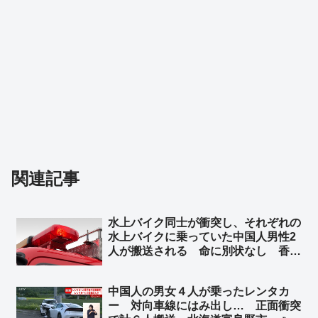
関連記事
水上バイク同士が衝突し、それぞれの
水上バイクに乗っていた中国人男性2
人が搬送される 命に別状なし 香川
県今治市沖 ➾ ネット「また中国人が
日本の行政リソースを無駄遣いして
中国人の男女４人が乗ったレンタカ
る」「特殊小型船舶の免許持ってるか
ー 対向車線にはみ出し… 正面衝突
も調べろ」