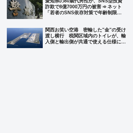
愛知県の80歳代男性が、SNS型投資
詐欺で8億7000万円の被害 ➾ ネット
「若者のSNS依存対策で年齢制限付
ける議論されてるが、先に老人を使用
禁止にした方がいいだろ」
関西お笑い空港 密輸した”金”の受け
渡し横行 税関区域内のトイレが、輸
入側と輸出側が共通で使える仕様に ➾
ネット「覚せい剤も密輸し放題だな」
「カルロス・ゴーンに逃亡を許したセ
キュリティの甘さは健在だ」