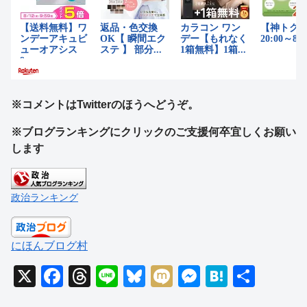
※コメントはTwitterのほうへどうぞ。
※ブログランキングにクリックのご支援何卒宜しくお願い
します
政治ランキング
にほんブログ村
X
F
T
Li
Bl
M
M
H
共
a
hr
n
u
ixi
e
at
有