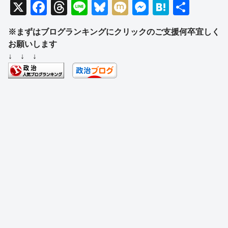
X
F
T
Li
Bl
M
M
H
共
a
hr
n
u
ixi
e
at
有
※まずはブログランキングにクリックのご支援何卒宜しく
c
e
e
e
ss
e
お願いします
e
a
sk
e
n
↓ ↓ ↓
b
d
y
n
a
o
s
g
o
er
k