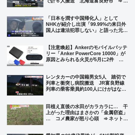
で計６人搬送 北海道富良野市 ➾ ネ
ット「今度北海道に車で行くけど嫌だ
なぁ」
「日本を潤す中国帰化人」として
NHKが紹介し出演「99.99%の来日外
国人は違法犯罪しない」と語った元中
国人を逮捕 在日中国人富裕層向けベ
ビーシッターを不正入国させ斡旋 ➾ネ
【注意喚起】Ankerのモバイルバッテ
ット「0.01%側の人物をNHKが選んだ
リー「Anker PowerCore 10000」が
のかww」
原因とみられる火災が5月に2件 消
費者庁が注意を呼びかけ ➾ ネット
「やっぱり中国製のバッテリーはあか
レンタカーの中国籍男女5人 踏切で
んな」「Amazonのベストセラーだっ
列車と衝突し病院搬送 JR富良野線
たから相当買ってる人多いと思う」
列車の乗客乗員約100人にけがはな
し 北海道上富良野町 ➾ ネット「こ
れは退院後、本国へトンズラですね」
田植え直後の水田がカラカラに… 干
上がった理由はまさかの「金属窃盗」
… コメ農家が怒り心頭 ➾ ネット
「日本政府、日本国民はいつまで我慢
すればいいのかね」