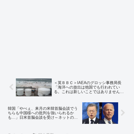
＜英ＢＢＣ＞IAEAのグロッシ事務局長
「海洋への放出は他国でも行われてい
る。これは新しいことではありません」
福島の排水は人間の健康を脅かすもので
はないというのが科学的なコンセンサ
ス。米英仏が行った核実験で太平洋に放
韓国「やべぇ、来月の米韓首脳会談でう
出された放射線量のほうがはるかに多い
ちらも中国様への批判を強いられるか
も…」日米首脳会談を受け～ネットの反
応「同盟国なら当たり前だろ」「汚染水
ガーって喚いた後にGSOMIA破棄をバイ
デンに提案しろ」「李氏朝鮮の末期と全