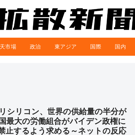
天市場
政治
東アジア
国際
国内
リシリコン、世界の供給量の半分が
国最大の労働組合がバイデン政権に
禁止するよう求める～ネットの反応