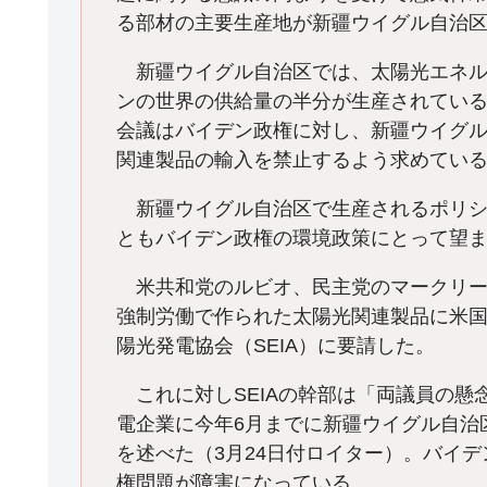
る部材の主要生産地が新疆ウイグル自治
新疆ウイグル自治区では、太陽光エネル
ンの世界の供給量の半分が生産されてい
会議はバイデン政権に対し、新疆ウイグ
関連製品の輸入を禁止するよう求めている
新疆ウイグル自治区で生産されるポリシ
ともバイデン政権の環境政策にとって望
米共和党のルビオ、民主党のマークリー両
強制労働で作られた太陽光関連製品に米
陽光発電協会（SEIA）に要請した。
これに対しSEIAの幹部は「両議員の懸
電企業に今年6月までに新疆ウイグル自治
を述べた（3月24日付ロイター）。バイ
権問題が障害になっている。