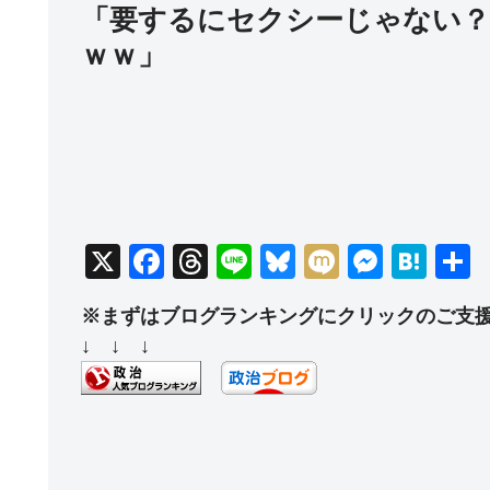
「要するにセクシーじゃない？
ｗｗ」
X
F
T
Li
Bl
M
M
H
a
hr
n
u
ixi
e
at
※まずはブログランキングにクリックのご支
c
e
e
e
ss
e
↓ ↓ ↓
e
a
sk
e
n
b
d
y
n
a
o
s
g
o
er