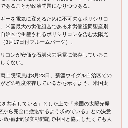
区であることが政治問題になりつつある。
ギーを電気に変えるために不可欠なポリシリコ
る。米国最大の労働組合である米労働総同盟産別
ル自治区で生産されるポリシリコンを含む太陽光
（3月17日付ブルームバーグ）。
リコンが安価な石炭火力発電に依存しているこ
ましくない。
上院議員は3月23日、新疆ウイグル自治区での
国がどの程度依存しているかを示すよう、米国太
念を共有している」とした上で「米国の太陽光発
区から完全に撤退するよう求めている」との決意
デン政権は気候変動問題で中国と協力したくても人