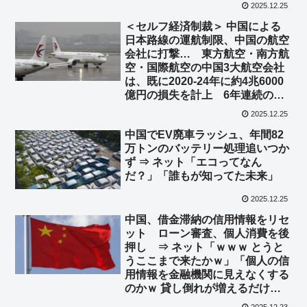
2025.12.25
＜セルフ経済制裁＞ 中国による
日本路線の運航制限、中国の航空
会社に打撃… 東方航空・南方航
空・国際航空の中国3大航空会社
は、既に2020-24年に約4兆6000
億円の損失を計上 6年連続の赤
字がほぼ確定 ⇒ ネット「高市関
2025.12.25
係なくてワロタｗ」
中国でEV廃車ラッシュ、年間82
万トンのバッテリー処理追いつか
ず ⇒ ネット「エコってなん
だ？」「誰もが知ってた未来」
2025.12.25
中国、借金滞納の信用情報をリセ
ット ローン審査、個人消費を後
押し ⇒ ネット「ｗｗｗ とうと
うここまで来たかｗ」「個人の信
用情報を金融機関に見えなくする
のかｗ 貸し倒れが増えるだけで
は？ｗ」