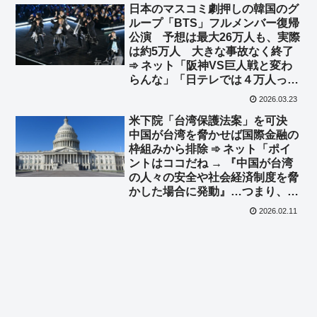
日本のマスコミ劇押しの韓国のグ
ループ「BTS」フルメンバー復帰
公演 予想は最大26万人も、実際
は約5万人 大きな事故なく終了
➾ ネット「阪神VS巨人戦と変わ
らんな」「日テレでは４万人って
言ってたw」
2026.03.23
米下院「台湾保護法案」を可決
中国が台湾を脅かせば国際金融の
枠組みから排除 ➾ ネット「ポイ
ントはココだね → 『中国が台湾
の人々の安全や社会経済制度を脅
かした場合に発動』…つまり、台
湾侵攻まで行かなくても台湾包囲
2026.02.11
でもやるよって事だね」