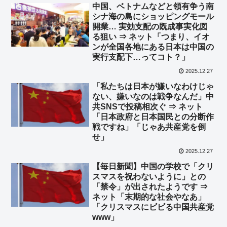
中国、ベトナムなどと領有争う南
シナ海の島にショッピングモール
開業… 実効支配の既成事実化図
る狙い ⇒ ネット「つまり、イオ
ンが全国各地にある日本は中国の
実行支配下…ってコト？」
2025.12.27
「私たちは日本が嫌いなわけじゃ
ない、嫌いなのは戦争なんだ」中
共SNSで投稿相次ぐ ⇒ ネット
「日本政府と日本国民との分断作
戦ですね」「じゃあ共産党を倒
せ」
2025.12.27
【毎日新聞】中国の学校で「クリ
スマスを祝わないように」との
「禁令」が出されたようです ⇒
ネット「末期的な社会やなあ」
「クリスマスにビビる中国共産党
www」