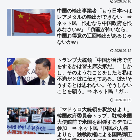
2026.02.10
中国の輸出事業者「もう日本へは
レアメタルの輸出ができない」⇒
ネット民「恨むなら中国政府を恨
みなさいw」「倒産が怖いなら、
中国お得意の迂回輸出があるじゃ
ないかw」
2026.01.12
トランプ大統領「中国が台湾で何
をするかは習主席次第だ」「しか
し、そのようなことをしたら私は
不満だと彼に伝​えてある。彼がそ
うするとは思わない。そうしない
ことを願う」⇒ ネット民「ガッ
ツリ釘刺されてて草」
2026.01.09
「マドゥロ大統領を釈放せよ！」
韓国政府委員会トップ、駐韓米国
大使館前で米国を糾弾するデモに
参加 ⇒ ネット民「国民の人権
よりも、独裁政権による国民弾圧