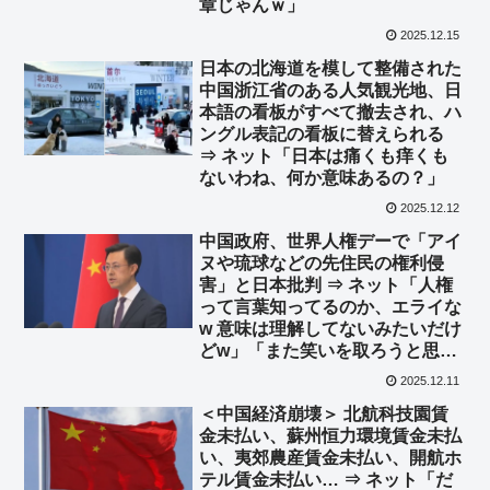
章じゃんｗ」
2025.12.15
日本の北海道を模して整備された
中国浙江省のある人気観光地、日
本語の看板がすべて撤去され、ハ
ングル表記の看板に替えられる
⇒ ネット「日本は痛くも痒くも
ないわね、何か意味あるの？」
2025.12.12
中国政府、世界人権デーで「アイ
ヌや琉球などの先住民の権利侵
害」と日本批判 ⇒ ネット「人権
って言葉知ってるのか、エライな
w 意味は理解してないみたいだけ
どw」「また笑いを取ろうと思っ
てるw」
2025.12.11
＜中国経済崩壊＞ 北航科技園賃
金未払い、蘇州恒力環境賃金未払
い、夷郊農産賃金未払い、開航ホ
テル賃金未払い… ⇒ ネット「だ