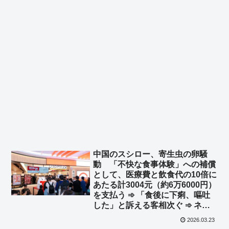
中国のスシロー、寄生虫の卵騒
動 「不快な食事体験」への補償
として、医療費と飲食代の10倍に
あたる計3004元（約6万6000円）
を支払う ➾ 「食後に下痢、嘔吐
した」と訴える客相次ぐ ➾ ネッ
ト「そうなるよねｗｗｗ」
2026.03.23