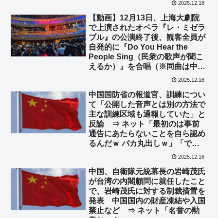
2025.12.18
【動画】12月13日、上海大劇院
で上演されたオペラ『レ・ミゼラ
ブル』の公演終了後、観客全員が
自発的に『Do You Hear the
People Sing（民衆の歌声が聞こ
えるか）』を合唱（※同曲は中国
で厳しく検閲される曲）⇒ 中国
2025.12.16
人「エリート層すらも声を上げ始
中国国防省の報道官、訓練につい
めたのか…」
て「公開した音声とは別の方法で
主な訓練区域も通報していた」と
反論 ⇒ ネット「最初のは事前
通告にあたらないことを自ら認め
るんだｗ バカ丸出しｗ」「で、
その音声は？ うまく捏造できな
2025.12.16
かった？ｗ」
中国、自衛隊元統幕長の岩崎茂氏
が台湾の内閣顧問に就任したこと
で、岩崎茂氏に対する制裁措置を
発表 中国国内の財産凍結や入国
禁止など ⇒ ネット「名誉の勲