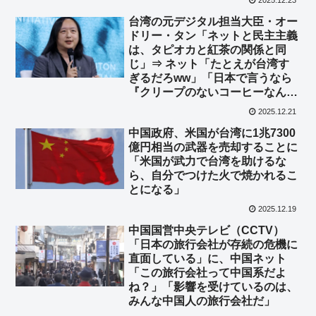
2025.12.23
台湾の元デジタル担当大臣・オー
ドリー・タン「ネットと民主主義
は、タピオカと紅茶の関係と同
じ」⇒ ネット「たとえが台湾す
ぎるだろww」「日本で言うなら
『クリープのないコーヒーなん
て』みたいなもんか」
2025.12.21
中国政府、米国が台湾に1兆7300
億円相当の武器を売却することに
「米国が武力で台湾を助けるな
ら、自分でつけた火で焼かれるこ
とになる」
2025.12.19
中国国営中央テレビ（CCTV）
「日本の旅行会社が存続の危機に
直面している」に、中国ネット
「この旅行会社って中国系だよ
ね？」「影響を受けているのは、
みんな中国人の旅行会社だ」