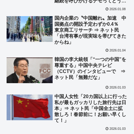
継続を呼びかけるデモってどうな
の？」
2026.01.08
国内企業の〝中国離れ〟加速 中
国拠点の開設予定わずか0.4％
東京商工リサーチ ⇒ ネット民
「台湾有事が現実味を帯びてきた
からね」
2026.01.04
韓国の李大統領「“一つの中国”を
尊重する」中国中央テレビ
（CCTV）のインタビューで ⇒
ネット民「無難だな」
2026.01.03
中国人女性「20カ国以上に行った
私が最もガッカリした旅行先は日
本」⇒ ネット民「中国全土に拡
散しろ！春節前に！お願い早くし
て！」
2026.01.03