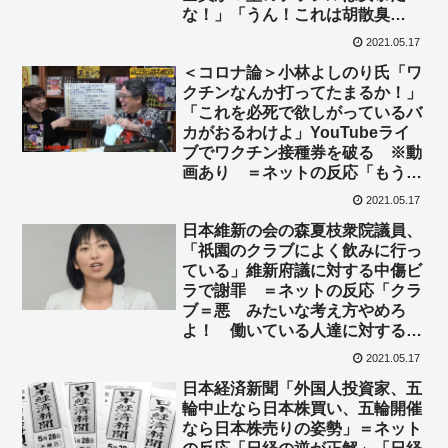
な！」「うん！これは胡散臭
い！」
2021.05.17
＜コロナ論＞小林よしのり氏「ワ
クチンなんか打ってたまるか！」
「これを必死で欲しがっているバ
カがおるわけよ」YouTubeライ
ブでワクチン接種券を破る ※動
画あり ＝ネットの反応「もう接
種券が届くお爺ちゃんかよ…」
2021.05.17
日本維新の会の森夏枝衆院議員、
「祇園のクラブによく飲みに行っ
ている」維新府議に対する中傷ビ
ラで謝罪 ＝ネットの反応「クラ
ブ＝悪 みたいな考え方やめろ
よ！ 働いている人達に対する職
業差別だぞ！」「こういう女は
2021.05.17
100%、クラブホステスを下に見
日本経済新聞「外国人投資家、五
てる」
輪中止なら日本株買い、五輪開催
なら日本株売りの姿勢」＝ネット