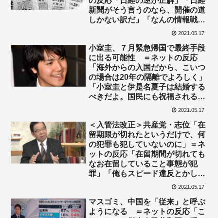
の反応「日経の逆が正解」「日経
新聞がそう言うのなら、開催の道
しかない訳だ」「なんの情報戦だ
よこれw」
2021.05.17
小室圭、７月緊急帰国で最終手段
に出る可能性 ＝ネットの反応
「海外からの入国だから、こいつ
の場合は20年の隔離でよろしく」
「小室圭と伊是名夏子は結婚する
べきだよ。国民にも祝福される
し」
2021.05.17
＜入管法改正＞共産党・志位「在
留期限が切れたというだけで、何
の犯罪も犯していないのに」＝ネ
ットの反応「在留期間が切れても
なお在留していること事態が犯
罪」「俺もスピード違反とかして
ないのに、運転免許が失効してた
2021.05.17
だけで捕まったわｗ」
マスゴミ、中国を「従来」と呼ぶ
ようになる ＝ネットの反応「こ