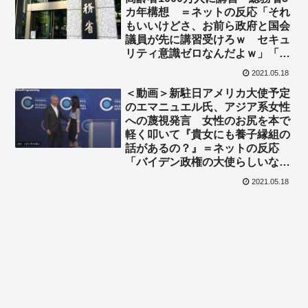
カ年構想 ＝ネットの反応「それ
もいいけどさ、お前ら政府と国会
議員が先に講習受けろｗ セキュ
リティ意識ゼロなんだよｗ」「フ
ィッシングサイトに騙される高齢
2021.05.18
者を増産するわけですね」
＜動画＞新駐日アメリカ大使予定
のエマニュエル氏、アジア系女性
への蔑視発言 女性のお尻を本で
軽く叩いて『貴女にも養子縁組の
話があるの？』＝ネットの反応
「バイデン政権の大使らしいなｗ
ｗｗ」
2021.05.18