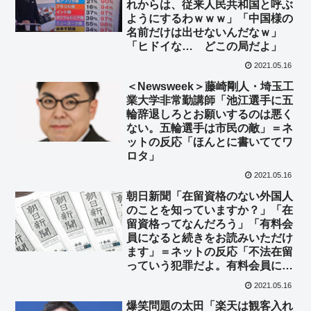
れからは、従来人民共和国と呼ぶ
ようにするわｗｗｗ」「中国様の
名前だけは出せないんだなｗ」
「ヒドイな… どこの局だよ」
2021.05.16
＜Newsweek＞藤崎剛人・埼玉工
業大学非常勤講師「池江選手に五
輪辞退しろとお願いするのは悪く
ない。五輪選手は市民の敵」＝ネ
ットの反応「ほんとに書いててワ
ロタ」
2021.05.16
朝日新聞「在留資格のない外国人
のことを知っていますか？」「在
留資格ってなんだろう」「有料会
員になると続きをお読みいただけ
ます」＝ネットの反応「不法在留
っていう犯罪だよ。有料会員にな
らなくても知ってるｗ」
2021.05.16
爆笑問題の太田「楽天は観客入れ