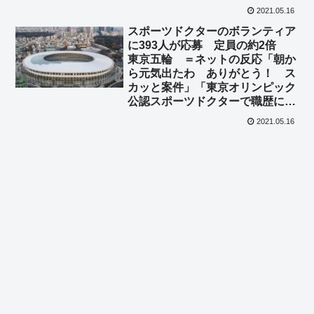
姑息すぎｗｗ」「なんで回答の選
2021.05.16
択肢に『かえって危険』なんて項
スポーツドクターのボランティア
目が有るんだよｗ」
に393人が応募 定員の約2倍
東京五輪 ＝ネットの反応「朝か
ら元気出たわ ありがとう！ ス
カッと案件」「東京オリンピック
公認スポーツドクターで職歴に箔
がつくしな」「#これ玉川はなん
2021.05.16
て言ってるの?」