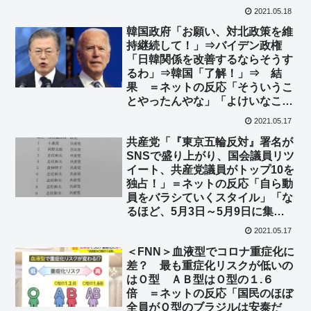
うがいいよ」
2021.05.18
韓国政府「お願い、対北政策を維
持継続して！」⇒バイデン政権
「日韓関係を改善するならそうす
るわ」⇒韓国「了解！」⇒ 結
果 ＝ネットの反応「そういうこ
とやったんやな」「よけいなこす
んなよ！」
2021.05.17
共産党「『東京五輪反対』署名が
SNSで盛り上がり、国会議員リツ
イート、共産党議員がトップ10を
独占！」＝ネットの反応「自ら動
員をバラシていくスタイル」「な
るほど、5月3日～5月9日に集中
的に動員をかけたんだな」「そ
2021.05.17
れ、批判リツイートも入ってるで
＜FNN＞血液型でコロナ重症化に
しょ」
差？ 最も重症化リスクが低いの
はＯ型 ＡＢ型はＯ型の１.６
倍 ＝ネットの反応「国民のほぼ
全員がＯ型のブラジルは安泰だ