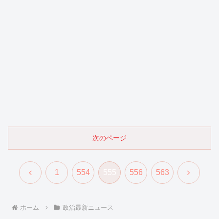
次のページ
前
次
1
554
555
556
563
へ
へ
ホーム
政治最新ニュース