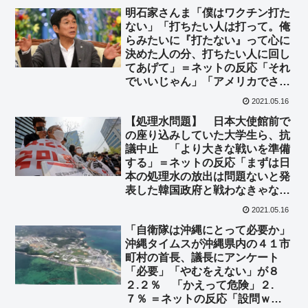
明石家さんま「僕はワクチン打た
ない」「打ちたい人は打って。俺
らみたいに『打たない』って心に
決めた人の分、打ちたい人に回し
てあげて」＝ネットの反応「それ
でいいじゃん」「アメリカでさえ
接種率50％で頭打ちだからね」
2021.05.16
【処理水問題】 日本大使館前で
の座り込みしていた大学生ら、抗
議中止 「より大きな戦いを準備
する」＝ネットの反応「まずは日
本の処理水の放出は問題ないと発
表した韓国政府と戦わなきゃな！
頑張ってくれ！」
2021.05.16
「自衛隊は沖縄にとって必要か」
沖縄タイムスが沖縄県内の４１市
町村の首長、議長にアンケート
「必要」「やむをえない」が８
２.２％ 「かえって危険」２.
７％ ＝ネットの反応「設問ｗｗ