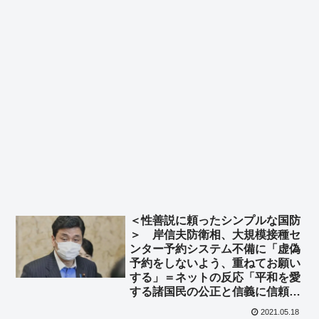
＜性善説に頼ったシンプルな国防
＞ 岸信夫防衛相、大規模接種セ
ンター予約システム不備に「虚偽
予約をしないよう、重ねてお願い
する」＝ネットの反応「平和を愛
する諸国民の公正と信義に信頼し
て… やな！ｗｗｗ」「こりゃ戦
2021.05.18