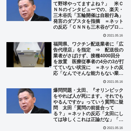
て野球やってますよね？」 米Ｃ
ＮＮのインタビューでの、楽天・
三木谷氏「五輪開催は自殺行為」
発言のダブスタを指摘 ＝ネット
の反応「ＣＮＮも三木谷がプロ球
団を持ってて、毎日観客入れてゲ
2021.05.16
ームをやってること知ってるんだ
福岡県、ワクチン配送業者に「広
ろうか」
告代理店」を指定 ⇒ 配送役の
業者がさばけず、接種4000回分
を放置 医療従事者の4分の3が打
てていない状況に ＝ネットの反
応「なんでそんな能力もない業者
が手を挙げるんだよ！」「能力以
2021.05.16
上のことを請け負うなや！」
爆問問題・太田、『オリンピック
をやれば人が死にます。それでも
やるんですか』っていう質問に疑
問 太田「質問の前提合って
る？」＝ネットの反応「太田にし
ては珍しくこれは正論だな」「#
これ玉川はなんて言ってるの？」
2021.05.16