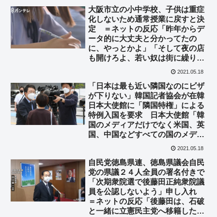
争してもまた負けますわ」
大阪市立の小中学校、子供は重症
化しないため通常授業に戻すと決
定 ＝ネットの反応「昨年からデ
ータ的に大丈夫と分かってたの
に、やっとかよ」「そして夜の店
も開けろよ、若い奴は街に繰り出
せよ」
2021.05.18
「日本は最も近い隣国なのにビザ
が下りない」韓国記者協会が在韓
日本大使館に「隣国特権」による
特例入国を要求 日本大使館「韓
国のメディアだけでなく米国、英
国、中国などすべての国のメディ
アの新規入国を許可していない」
2021.05.18
と拒否
自民党徳島県連、徳島県議会自民
党の県議２４人全員の署名付きで
「次期衆院選で後藤田正純衆院議
員を公認しないよう」申し入れ
＝ネットの反応「後藤田は、石破
と一緒に立憲民主党へ移籍したほ