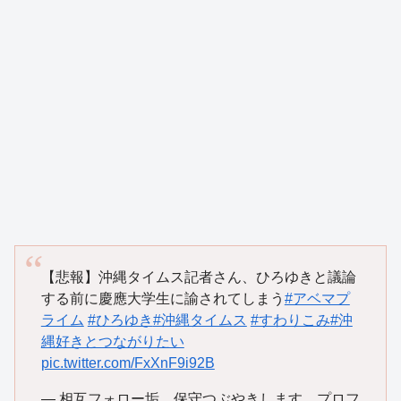
【悲報】沖縄タイムス記者さん、ひろゆきと議論
する前に慶應大学生に諭されてしまう
#アベマプ
ライム
#ひろゆき
#沖縄タイムス
#すわりこみ
#沖
縄好きとつながりたい
pic.twitter.com/FxXnF9i92B
— 相互フォロー垢 保守つぶやきします プロフ