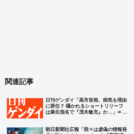
関連記事
日刊ゲンダイ「高市首相、病気を理由
に辞任？ 囁かれるショートリリーフ
は麻生指名で『茂木敏充』か…」➾ ネ
ット「願望で記事書いてんじゃねーよ
ｗ」「＞永田町のあちこちで… ←
朝日新聞社広報「我々は虚偽の情報発
お前んとこ全く取材しないで有名だろ