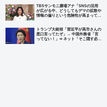
う」➾ ネット「毎日新聞含む日本の左
TBSサンモニ膳場アナ「SNSの活用
翼に言わせれば日本は自由じゃないら
が広がる中、どうしてもデマの拡散や
しいよ？w」
情報の偏りという危険性が高まってし
まう。だからこそ、こぼれ落ちる声を
拾い上げるメディアのバランス感覚が
トランプ大統領「習近平が高市さんの
重要になってきてる」➾ ネット「バラ
悪口言ってたぞ」→ 中国外務省「言
ンス感覚がないのはおめーらだよ」
ってない！」➾ ネット「そこ隠す必要
ある？ あ、国家主席が日本の首相ご
ときに陰口言ってるのがバレたから
か？ｗ」