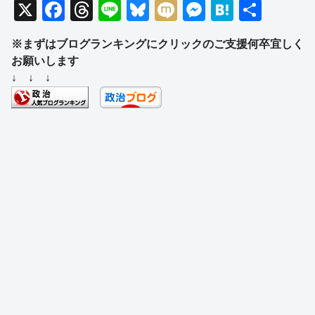
X
F
T
Li
Bl
M
M
H
共
a
hr
n
u
ixi
e
at
有
※まずはブログランキングにクリックのご支援何卒宜しく
c
e
e
e
ss
e
お願いします
e
a
sk
e
n
↓ ↓ ↓
b
d
y
n
a
o
s
g
o
er
k