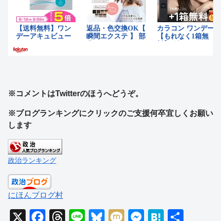
※コメントはTwitterのほうへどうぞ。
※ブログランキングにクリックのご支援何卒宜しくお願い
します
政治ランキング
にほんブログ村
X
F
T
Li
Bl
M
M
H
共