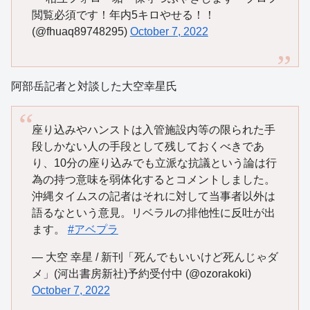
閲覧必須です！年内5キロやせる！！
(@fhuaq89748295)
October 7, 2022
阿部岳記者と対談した大空幸星氏
座り込みやハンストは入管施設内等の限られた手
段しかない人の手段として残しておくべきであ
り、10分の座り込みでも立派な抗議という論は行
為の持つ意味を弱体化するとコメントしました。
沖縄タイムスの記者はそれに対して当事者以外は
語るなという意見。リベラルの排他性に反吐が出
ます。
#アベプラ
— 大空 幸星 / 新刊「死んでもいいけど死んじゃダ
メ」(河出書房新社)予約受付中 (@ozorakoki)
October 7, 2022