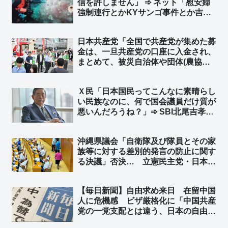
信を許しません」 ➾ ネット「慰安婦
ｗ」
強制連行とかKYサンゴ事件とか吉田
調書のこと？」
日本共産党「全国で共産党が集めた募
金は、一旦共産党の口座に入金され、
まとめて、被災自治体や団体(農協や
漁協など)にも届けられます」➾ ネッ
ト「農協や漁協”など”団体… “な
Ｘ民「日本国民ってこんなに素晴らし
ど”って他の団体はどこだよw」「よ
い民族なのに、何で国会議員だけ質が
りによって共産党を経由させる意味は
悪いんだろうね？」➾ SBI北尾吉孝氏
無い」
「国民のレベルが政治家のレベルなん
です。次の選挙では皆んな勉強して必
沖縄県議会「自衛隊及び隊員とその家
ず選挙に行くことです」➾ ネット「つ
族等に対する差別的発言の防止に関す
まり、投票率を上げることですね」
る決議」否決… 立憲民主党・日本共
産党などが反対、公明党4人が退席
➾ ネット「これを否決するってスゲー
【毎日新聞】自由求め来日 在留中国
な、沖縄県議会…」
人に危機感 ビザ厳格化に「中国共産
党の一党支配とは違う、日本の自由に
憧れていたのに」「排除されてしま