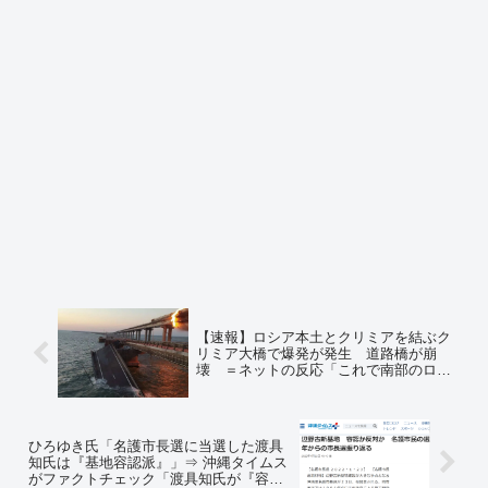
【速報】ロシア本土とクリミアを結ぶク
リミア大橋で爆発が発生 道路橋が崩
壊 ＝ネットの反応「これで南部のロシ
ア軍は孤立する」「クリミア奪還は近い
な」「まさに会心の一撃とはこのことだ
わ… これはスーパーゲームチェンジャ
ーになる」
ひろゆき氏「名護市長選に当選した渡具
知氏は『基地容認派』」⇒ 沖縄タイムス
がファクトチェック「渡具知氏が『容認