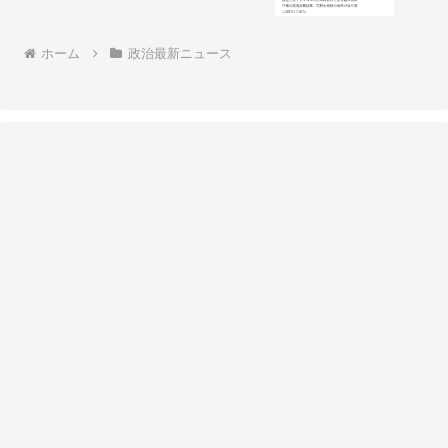
派』はデマ」⇒ 沖縄タイムスの過去記事
「名護市長選 辺野古新基地 容認か反
対か 名護市民の選択は」
ホーム
政治最新ニュース