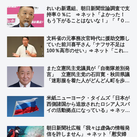
れいわ新選組、朝日新聞世論調査で支
持率０％に ➾ ネット「よかった！
もう下がることはないな！」「『０は
新選組』にw」
文科省の元事務次官時代に援助交際し
ていた前川喜平さん「ナフサ不足は
100％高市のせい」➾ ネット「これに
賛同するオツムがアレな人が一定数い
るという恐ろしさ」「ナフサは足りて
また立憲民主党議員が「自衛隊差別発
るよ？ 相場が急落してるらしいぞ、
言」 立憲民主党の石田寛・秋田県議
知らないの？w」
「迷彩服を着た人がどんどん町を歩く
ようになれば観光にも影響する」➾ ネ
ット「海外では街中で普通に見るけ
米紙ニューヨーク・タイムズ「日本が
ど？」「軍人をリスペクトする国々か
西側諸国から追放されたロシア人スパ
ら観光に来てるんだぞ！！」
イの活動拠点になっている」➾ ネット
「そりゃスパイ防止法がないのだから
安心してやるだろう」「スパイ防止法
朝日新聞社広報「我々は虚偽の情報発
に頑として反対してる連中見てりゃわ
信を許しません」 ➾ ネット「慰安婦
かるｗ」