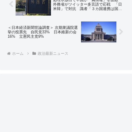
外務省がツイッター多言語で応戦 「日
米韓」で対抗 識者「３カ国連携は国際
世論に響く」
＜日本経済新聞世論調査＞ 次期衆議院選
挙の投票先 自民党33% 日本維新の会
16% 立憲民主党9%
ホーム
政治最新ニュース