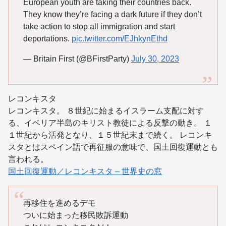
European youth are taking their countries back.
They know they’re facing a dark future if they don’t
take action to stop all immigration and start
deportations.
pic.twitter.com/EJhkynEthd
— Britain First (@BFirstParty)
July 30, 2023
レコンキスタ
レコンキスタ。 ８世紀に始まるイスラーム支配に対す
る、イベリア半島のキリスト教徒による反撃の動き。 １
１世紀から活発となり、１５世紀末まで続く。 レコンキ
スタとはスペイン語で再征服の意味で、国土回復運動とも
言われる。
国土回復運動／レコンキスタ – 世界史の窓
再移住を進めるデモ
ついに始まった移民敗訴運動