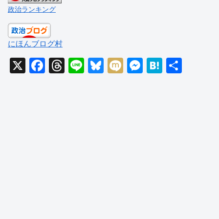
政治ランキング
にほんブログ村
X
F
T
Li
Bl
M
M
H
共
a
hr
n
u
ixi
e
at
有
c
e
e
e
ss
e
e
a
sk
e
n
b
d
y
n
a
o
s
g
o
er
k