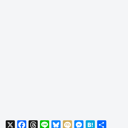
X
F
T
Li
Bl
M
M
H
共