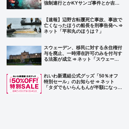
強制連行とかKYサンゴ事件とか吉田
調書のこと？」
【速報】辺野古転覆死亡事故、事故で
亡くなったほうの船長を刑事告発へ ➾
ネット「平和丸のほうは？」
スウェーデン、移民に対する永住権付
与を廃止、一時滞在許可のみを付与す
る法案が成立 ➾ ネット「スウェーデ
ンはもう手遅れだけど、スウェーデン
みたいにならないための教訓を残して
れいわ新選組公式グッズ「50％オフ
くれたから日本は難民や移民は受け入
特別セール」のお知らせ ➾ ネット
れないようにしないとな」
「タダでもいらんもんが半額になった
ところで…」「逆にこれを買う奴の名
簿が高く売れるだろ」