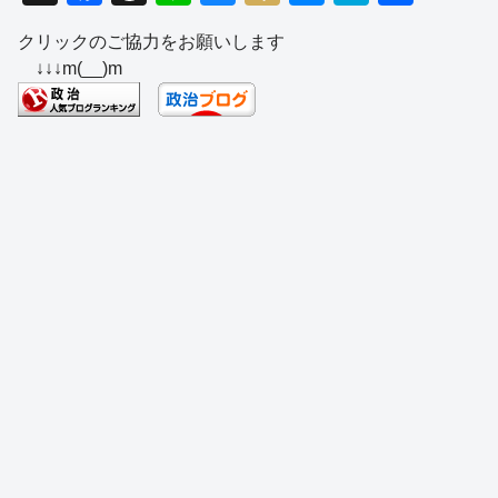
a
hr
n
u
ixi
e
at
有
クリックのご協力をお願いします
c
e
e
e
ss
e
↓↓↓m(__)m
e
a
sk
e
n
b
d
y
n
a
o
s
g
o
er
k