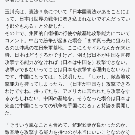
玉川氏は、憲法９条について「日本国憲法があることによ
って、日本は世界の戦争に巻き込まれないですんだってい
う部分もある」と分析した。
その上で、集団的自衛権の行使や敵基地攻撃能力について
コメント。中台で紛争が起きた場合「まず真っ先に狙われ
るのは沖縄の在日米軍基地。ここにミサイルなんかが来た
時、日本はどうするかですけど、例えば日本が中国を直接
攻撃する能力がなければ（日本は中国を）攻撃できない。
攻撃ができないってことは日本を攻撃する理由もないわけ
です、中国にとっては」と説明した。「しかし、敵基地攻
撃能力を持ってしまったら、（日本が中国を）攻撃できる
わけですね。持ってたら、アメリカに言われたら攻撃をす
るかもしれない、中国の基地を。そうなった場合は日本は
完全に中国にとっての戦争相手国になる」と持論を展開し
た。
「そういう風なことも含めて、解釈変更が良かったのか、
敵基地を攻撃する能力を持つのが本当にいいことなのかそ