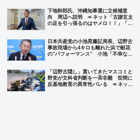
やっても良いとか思ってんだろな」
下地幹郎氏、沖縄知事選に立候補意
「必死に世間に悪行を宣伝しまくる共
向 周辺へ説明 ➾ ネット「古謝玄太
産党ｗｗｗ」
の足を引っ張るのはヤメロ！！」「ふ
ざけんなよマジで」
日本共産党の小池晃書記局長、辺野古
事故現場から4キロも離れた浜で献花
の”パフォーマンス” 小池「不幸な事
故の政治利用をやめろ！」➾ ネット
「共産党関係団体が高校生を政治利用
「辺野古隠し」貫いてきたマスコミと
したことで起こった事故だぞ？」「マ
野党が文科省判断を一斉非難 世間に
ジで言ってるなら人間じゃねぇ」
反基地教育の異常性バレる ➾ ネット
「マスコミはみんな仲良く黙殺路線だ
ったのにねw 文科省にムカついて我慢
できなくなっちゃったんだな」