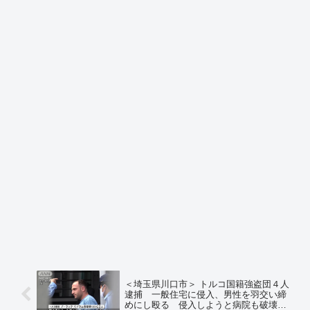
＜埼玉県川口市＞ トルコ国籍強盗団４人
逮捕 一般住宅に侵入、男性を羽交い締
めにし殴る 侵入しようと病院も破壊