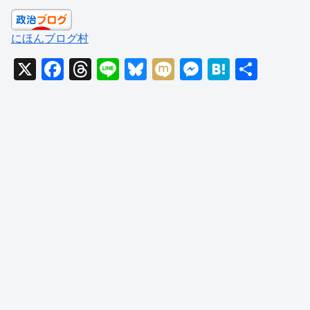
にほんブログ村
X
F
T
Li
Bl
M
M
H
共
a
hr
n
u
ixi
e
at
有
c
e
e
e
ss
e
e
a
sk
e
n
b
d
y
n
a
o
s
g
o
er
k