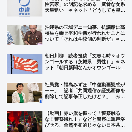
性宮家」の明記を求める 露骨な女系
天皇狙い ➾ ネット「どうしても皇
統、ひいては日本を潰したいようです
ね」
沖縄県の玉城デニー知事、抗議船に高
校生を乗せ平和学習が行われたことに
ついて「それは学校側の判断だ」➾ ネ
ット「抗議船の無法者を長年黙認して
きたのはテメーだろーがよ！」
朝日川柳 読者投稿「文春も時々オウ
ンゴールする（茨城県 男性）」➾ ネ
ット「朝日新聞なんかオウンゴールで
ハットトリックだぞ？w」「オウンゴ
ールじゃねぇだろ、八百長試合だろ」
社民党・福島みずほ「中傷動画疑惑が
ーー」 記者「共同通信が証拠画像を
削除して記事修正したけど？」 みず
ほ「初めて聞いた……」➾ ネット「ア
ンテナ低すぎて草」
【動画】赤い旗を振って「警察触る
な！警察帰れ！」などと警察に罵声浴
びせる、全然平和的じゃない日本共産
党デモ ➾ ネット「平和を叫んだら何