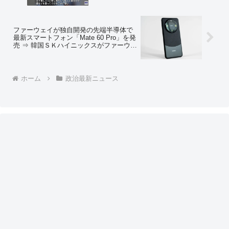
＝ネットの反応「難民になって無敵の人
に… やりたい放題よね」「日本人じゃな
いから、どうせすぐに釈放される… マ
ークしとかないと」
ファーウェイが独自開発の先端半導体で
最新スマートフォン「Mate 60 Pro」を発
売 ⇒ 韓国ＳＫハイニックスがファーウェ
イ製品内に自社製半導体を発見、調査に
乗り出す 米政府も中国製半導体の詳細
把握目指す
ホーム
政治最新ニュース