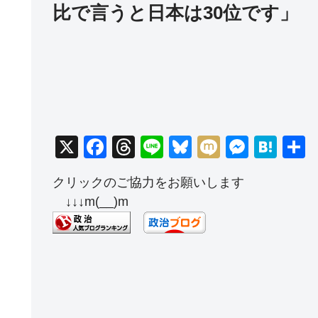
比で言うと日本は30位です」
X
F
T
Li
Bl
M
M
H
a
hr
n
u
ixi
e
at
クリックのご協力をお願いします
c
e
e
e
ss
e
↓↓↓m(__)m
e
a
sk
e
n
b
d
y
n
a
o
s
g
o
er
k