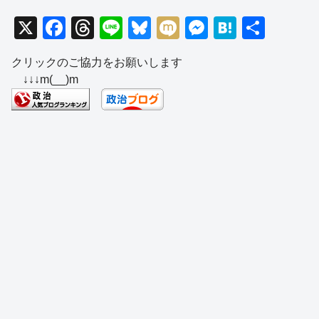
X
F
T
Li
Bl
M
M
H
共
a
hr
n
u
ixi
e
at
有
クリックのご協力をお願いします
c
e
e
e
ss
e
↓↓↓m(__)m
e
a
sk
e
n
b
d
y
n
a
o
s
g
o
er
k