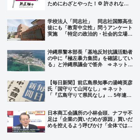
ためにわざとやった！💢 許されない
💢」➾ ネット「れいわに議席譲って自
民党の支持率上がるわけねーだろｗ
学校法人「同志社」 同志社国際高生
ｗ」「選挙の仕組みくらい調べろよ」
徒にも「教育中立性」問うアンケート
「これが、れいわ脳というやつか…」
実施 「特定の政治的・社会的立場を
支持する一方的な説明や発言を見聞き
したか」「政治的に見解の対立がある
沖縄県警本部長「基地反対抗議活動者
事柄について、異なる考え方も紹介し
の中に『極左暴力集団』を確認してい
たか」など21問
る」と沖縄県議会で答弁 ➾ ネット
「国民みんな知ってた」「そんな所に
高校生を研修と称して送り込む学校が
【毎日新聞】前広島県知事の湯崎英彦
あるらしい」
氏「国守りて山河なし」➾ ネット
「『広島守りて県民なし』… 5年連続
全国ワーストの県民流出どうすんの」
「毎日新聞は『国民貶めて会社なし』
日本商工会議所の小林会頭、ナフサ不
になるべきだな」
足は「企業の買いだめが原因」買いだ
めを控えるよう呼びかけ「全体では足
りているということだから、みんな少
しずつやはり努力していかないと」➾