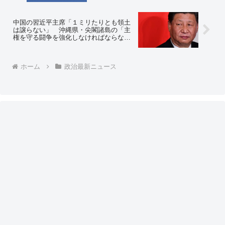
りね」
中国の習近平主席「１ミリたりとも領土
は譲らない」 沖縄県・尖閣諸島の「主
権を守る闘争を強化しなければならな
い」 日本の漁船に立ち入り検査する計
画を策定 ⇒ネットの反応「中国の不法ブ
イすらビビッて撤去できない岸田、どう
ホーム
政治最新ニュース
すんのこれ」