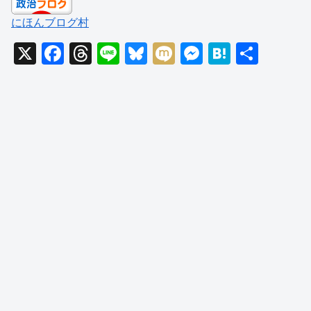
にほんブログ村
X
F
T
Li
Bl
M
M
H
共
a
hr
n
u
ixi
e
at
有
c
e
e
e
ss
e
e
a
sk
e
n
b
d
y
n
a
o
s
g
o
er
k