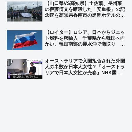
【山口県VS高知県】土佐藩、長州藩
ネット「TBS『アーアーアー 聞こえ
の伊藤博文を暗殺した「安重根」の記
ないーー』」「TBSは報道してないな
念碑を高知県香南市の黒潮ホテルの敷
ｗｗ」
地内に建立 ➾ ネット「安倍元首相を
暗殺した山上徹也の記念碑を立てるよ
【ロイター】ロシア、日本からジェッ
うなもんやな」
ト燃料を密輸入 千葉県から韓国へ向
かい、韓国南部の麗水沖で瀬取り ➾
ネット「『外国軍機への燃料給油も戦
争加担行為だーーー！』の左翼さん、
オーストラリアで入国拒否された外国
これは全力でスルーするもよう」
人の半数が日本人女性？「オーストラ
リアで日本人女性が売春」NHK国際
報道が報道 ➾ AI「日本人女性を対象
とした目立った入国拒否事例は報告さ
れていません（2023〜2026年）現在
むしろ問題になっているのは中国・タ
イ・韓国」