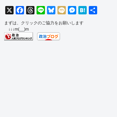
X
F
T
Li
Bl
M
M
H
共
a
hr
n
u
ixi
e
at
有
まずは、クリックのご協力をお願いします
c
e
e
e
ss
e
↓↓↓m(__)m
e
a
sk
e
n
b
d
y
n
a
o
s
g
o
er
k