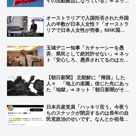
イの活動拠点になっている」➾ ネット
「そりゃスパイ防止法がないのだから
安心してやるだろう」「スパイ防止法
オーストラリアで入国拒否された外国
に頑として反対してる連中見てりゃわ
人の半数が日本人女性？「オーストラ
かるｗ」
リアで日本人女性が売春」NHK国際
報道が報道 ➾ AI「日本人女性を対象
とした目立った入国拒否事例は報告さ
玉城デニー知事「カチャーシーを愚
れていません（2023〜2026年）現在
弄、県民として絶対許せない」➾ ネッ
むしろ問題になっているのは中国・タ
ト「安心しろ、愚弄されてるのはカチ
イ・韓国」
ャーシーじゃなく、コロナ禍で沖縄の
医療現場逼迫中に中国に行って宴会で
【朝日新聞】 北朝鮮に「帰国」した
踊ってたお前が愚弄されてるんだ、玉
人々 「地上の楽園」信じた先にあっ
城」「主語拡大論法は毎回同じだな
た「地獄」➾ ネット「朝日新聞がそれ
w」
を言うか」「なんで他人事？… 朝日
新聞を信じて北へ渡って朝日新聞を恨
日本共産党員「ハッキリ言う。今夜う
んでる人もいるんだぞ」
ちのスナックが閉店するのは長年の自
民党政治のせいです。なんとか祖母が
老後の貯金を切り崩しやってきました
が、高市政権下でとうとう“とどめ”を