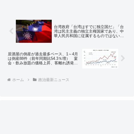
台湾政府「台湾はすでに独立国だ」「台
湾は民主主義の独立主権国家であり、中
華人民共和国に従属するものではない」
と声明 トランプ米大統領が台湾に対し
正式な独立宣言をしないよう警告したこ
とを受け ➾ ネット「知ってる」「台湾加
油」
居酒屋の倒産が過去最多ペース、1～4月
は倒産88件（前年同期比54.3％増） 宴
会・飲み放題の価格上昇、客離れ誘発
も ➾ ネット「4か月で全国で88件っ
て… 少なくね？」「居酒屋乱立しす
ぎ マズい居酒屋チェーン多すぎ」
ホーム
政治最新ニュース