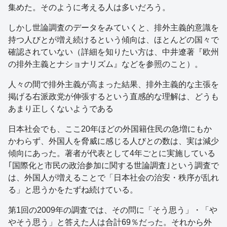
集めた。そのように考える人は多いだろう。
しかし世論調査のデータをみていくと、排外主義的意識を
持つ人びとが増え続けるという傾向は、ほとんどの国々で
確認されていない（詳細を知りたい方は、中井遼著『欧州
の排外主義とナショナリズム』などを参照のこと）。
人々の間で排外主義が高まった結果、排外主義的な主張を
掲げる右派政党が伸張するという直感的な理解は、どうも
あまり正しくないようである
日本社会でも、ここ20年ほどの外国籍住民の急増にもか
かわらず、外国人を脅威に感じる人びとの数は、実は減少
傾向にあった。著者が代表として4年ごとに実施している
｢国際化と市民の政治参加に関する世論調査｣という調査で
は、外国人が増えることで「日本社会の治安・秩序が乱れ
る」と思うかをたずね続けている。
第1回の2009年の調査では、その問に「そう思う」・「や
やそう思う」と答えた人は合計69％だった。それから外