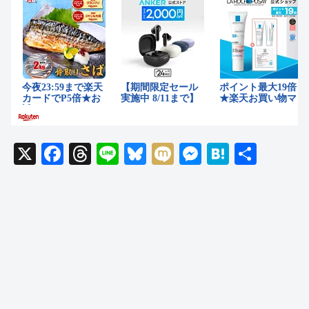
X
F
T
Li
Bl
M
M
H
共
a
hr
n
u
ixi
e
at
有
c
e
e
e
ss
e
e
a
sk
e
n
b
d
y
n
a
o
s
g
o
er
k