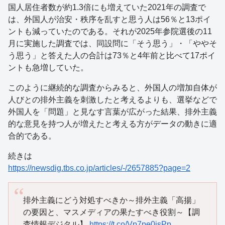
国人居住者数が約1.3倍にも増えていた2021年の調査で
は、外国人が治安・秩序を乱すと思う人は56％と13ポイ
ントも減っていたのである。それが2025年参院選後の11
月に実施した調査では、同設問に「そう思う」・「ややそ
う思う」と答えた人の合計は73％と4年前と比べて17ポイ
ントも急増していた。
このように継続的な調査からみると、外国人の増加自体が
人びとの排外主義を刺激したと考えるよりも、選挙などで
外国人を「問題」と見なす言葉が広がった結果、排外主義
的な意見を持つ人が増えたと考える方がデータの動きに適
合的である。
続きは
https://newsdig.tbs.co.jp/articles/-/2657885?page=2
排外主義にどう対処すべきか～排外主義「高揚」
の要因と、マスメディアの果たすべき役割～【調
査情報デジタル】
https://t.co/Vp7pe0isPp