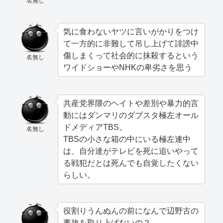
名無し
気に食わないヤツに言いがかりをつけ
て一方的に非難して吊し上げて誹謗中
傷しまくって社会的に抹殺するという
名無し
ワイドショーやNHKの卑劣さを思う
共産党界隈のヘイトや差別や暴力的言
動にはダンマリのダブスタ極左オール
ドメディアTBS。
名無し
TBSの小さな箱の中にいる極左連中
は、自分達がテレビを死に追いやって
る戦犯だとは死んでも自覚したくない
らしい。
役割りうんぬんの前になんで辺野古の
事故を取り上げないの？