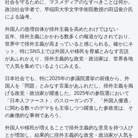
社会を守るために、マスメディアのなすべきことは何か。
政治社会学者で、早稲田大学文学学術院教授の田辺俊介氏
による論考。
外国人の急増自体が排外主義を高めたわけではない
近年、排外主義にかかわる数多くの報道がなされており、
世界中で排外主義が高まっていると感じられる。確かにネ
ット、特にSNS上では外国人や移民を脅威とみなす言説
があふれかえり、排外主義的な政党・政治家は、世界各地
で人気を集めているようにみえる。
日本社会でも、特に2025年の参議院選挙の前後から、外
国人を「問題」とみなす言葉があふれだし、排外主義を掲
げる政党・政治家が躍進した。2025年の参院選において
「日本人ファースト」のスローガンの下、「外国人優遇」
に関わる数々のデマをも主張しつつ躍進した参政党は、そ
の象徴的な事例であろう。
外国人や移民が増えることで排外主義的な意見を持つ人び
とが増加し、結果的に排外主義的な政党・政治家が人気を