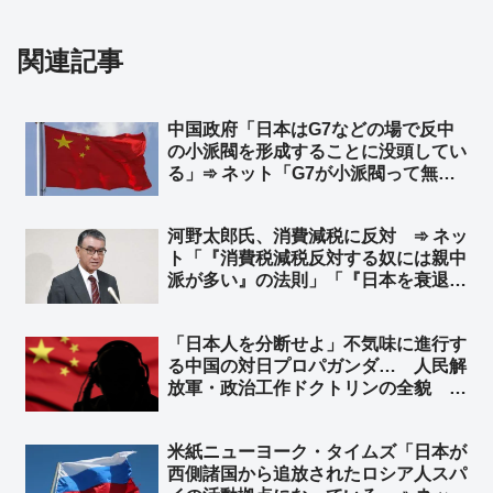
関連記事
中国政府「日本はG7などの場で反中
の小派閥を形成することに没頭してい
る」➾ ネット「G7が小派閥って無理
があるぞ」「お前らだって、ジンバブ
エやミャンマーと極小派閥形成に没頭
河野太郎氏、消費減税に反対 ➾ ネッ
してるじゃねーかww」
ト「『消費税減税反対する奴には親中
派が多い』の法則」「『日本を衰退さ
せるには消費税が一番効く！』という
ことを中国はよく知っている」
「日本人を分断せよ」不気味に進行す
る中国の対日プロパガンダ… 人民解
放軍・政治工作ドクトリンの全貌 ➾
ネット「その中国共産党の忠実な駒た
ちが今日も国会前で頑張ってました
米紙ニューヨーク・タイムズ「日本が
よ？ｗ」「工作員が目立ってるだけで
西側諸国から追放されたロシア人スパ
分断は出来てないよねw」