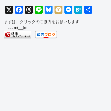
X
F
T
Li
Bl
M
M
H
共
a
hr
n
u
ixi
e
at
有
まずは、クリックのご協力をお願いします
c
e
e
e
ss
e
↓↓↓m(__)m
e
a
sk
e
n
b
d
y
n
a
o
s
g
o
er
k