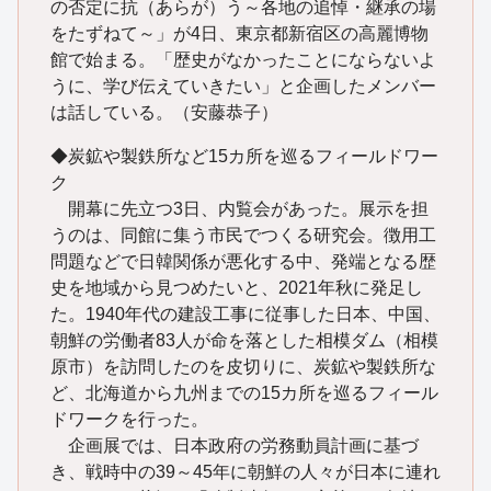
の否定に抗（あらが）う～各地の追悼・継承の場
をたずねて～」が4日、東京都新宿区の高麗博物
館で始まる。「歴史がなかったことにならないよ
うに、学び伝えていきたい」と企画したメンバー
は話している。（安藤恭子）
◆炭鉱や製鉄所など15カ所を巡るフィールドワー
ク
開幕に先立つ3日、内覧会があった。展示を担
うのは、同館に集う市民でつくる研究会。徴用工
問題などで日韓関係が悪化する中、発端となる歴
史を地域から見つめたいと、2021年秋に発足し
た。1940年代の建設工事に従事した日本、中国、
朝鮮の労働者83人が命を落とした相模ダム（相模
原市）を訪問したのを皮切りに、炭鉱や製鉄所な
ど、北海道から九州までの15カ所を巡るフィール
ドワークを行った。
企画展では、日本政府の労務動員計画に基づ
き、戦時中の39～45年に朝鮮の人々が日本に連れ