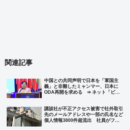
関連記事
中国との共同声明で日本を「軍国主
義」と非難したミャンマー、日本に
ODA再開を求める ➾ ネット「ビル
マのたわごと」
講談社が不正アクセス被害で社外取引
先のメールアドレスや一部の氏名など
個人情報3800件超流出 社員がフィ
ッシングメールに引っかかる ➾ ネッ