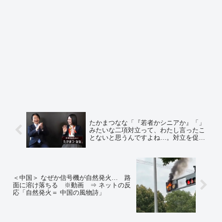
たかまつなな「『若者かシニアか』「」
みたいな二項対立って、わたし言ったこ
とないと思うんですよね…。対立を促し
てはきていません」⇒ コミュニティーノ
ート「苦しい言い訳です」
＜中国＞ なぜか信号機が自然発火… 路
面に溶け落ちる ※動画 ⇒ ネットの反
応「自然発火＝ 中国の風物詩」