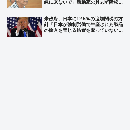
縄に来ないで」活動家の具志堅隆松氏
が「慰霊の日」を前に国会で訴え ➾
ネット「おまえは何様？」「アンタの
米政府、日本に12.5％の追加関税の方
ためには行かないから安心してね♪」
針「日本が強制労働で生産された製品
の輸入を禁じる措置を取っていない」
として ➾ ネット「中国製の太陽光パ
ネルのことですね？」「中国製品の輸
入を止めればいいのかな？」