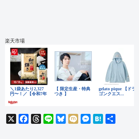
楽天市場
X
F
T
Li
Bl
M
M
H
共
a
hr
n
u
ixi
e
at
有
c
e
e
e
ss
e