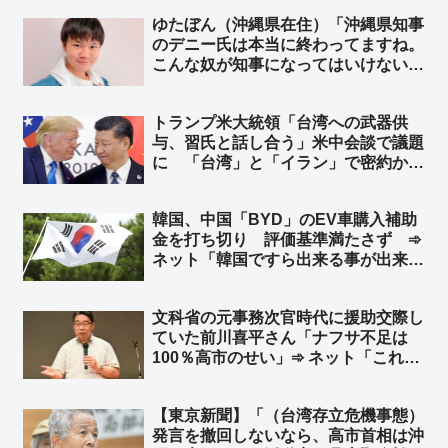
ト「で、講談社グループの日刊ゲンダ
ゆたぼん（沖縄県在住）「沖縄県知事
イや週刊現代はこれからも政府の危機
のデニー氏は本当に終わってますね。
管理を批判するの？w」
こんな奴が知事になってはいけない」
➾ ネット「いっつも我々の気持ち代弁
してくれる17才だと？」
トランプ米大統領「台湾への武器供
与、習氏と話し合う」米中会談で議題
に 「台湾」と「イラン」で密約か…
台湾有事の可能性高まる… 峯村健司
氏「ワシントンで高官らと意見交換し
韓国、中国「BYD」のEV車購入補助
て杞憂ではないことを確認しました」
金を打ち切り 評価基準満たさず ➾
➾ ネット「うわっ… 日本にとって最
ネット「韓国ですら出来る事が出来な
悪の事態に…」
い日本」
文科省の元事務次官時代に援助交際し
ていた前川喜平さん「ナフサ不足は
100％高市のせい」➾ ネット「これに
賛同するオツムがアレな人が一定数い
るという恐ろしさ」「ナフサは足りて
【東京新聞】「（台湾存立危機事態）
るよ？ 相場が急落してるらしいぞ、
発言を撤回しないなら、高市首相は沖
知らないの？w」