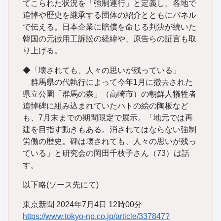
てこられた状況を「強制連行」と定義し、各地で
追悼や歴史を継承する団体の紹介とともにパネル
で伝える。日本企業に賠償を命じる判決が続いた
韓国の元徴用工訴訟の経緯や、原告らの証言も取
り上げる。
◆「壊されても、人々の思いが残っている」
群馬県の代執行によって今年1月に撤去された
県立公園「群馬の森」（高崎市）の朝鮮人犠牲者
追悼碑に組み込まれていたハトの絵の陶板など
も、7月末までの期間限定で展示。「地元では再
建を目指す動きもある。消されてはならない強制
労働の歴史。碑は壊されても、人々の思いが残っ
ている」と研究会の岡田千枝子さん（73）は話
す。
以下略(ソース先にて)
東京新聞 2024年7月4日 12時00分
https://www.tokyo-np.co.jp/article/337847?