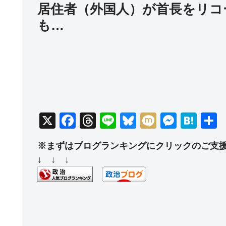
居住者（外国人）が首長をリコ
も…
X
F
T
Li
Bl
M
M
H
a
hr
n
u
ixi
e
at
※まずはブログランキングにクリックのご支
c
e
e
e
ss
e
↓ ↓ ↓
e
a
sk
e
n
b
d
y
n
a
o
s
g
o
er