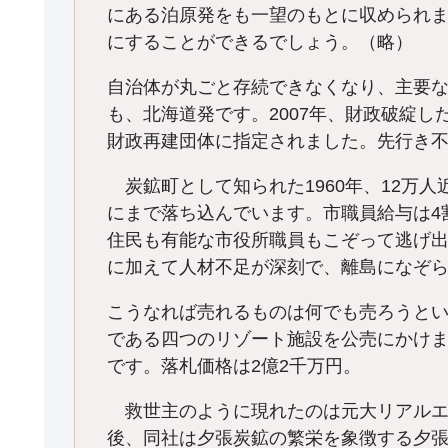
にある泊原発をも一望のもとに収められ
にすることができるでしょう。（略）
自治体が丸ごと存続できなくなり、主要
も、北海道発です。2007年、財政破綻
財政再建団体に指定されました。先行き
炭鉱町として知られた1960年、12万
にまで落ち込んでいます。市職員給与は4
住民も有能な市役所職員もこぞって逃げ出
に加えて人材不足が深刻で、離島になぞ
こうなれば売れるものは何でも売ろうとい
である四つのリゾート施設を公売にかけ
です。落札価格は2億2千万円。
救世主のように現れたのは元大リアルエ
後、同社は夕張炭鉱の繁栄を象徴する夕張