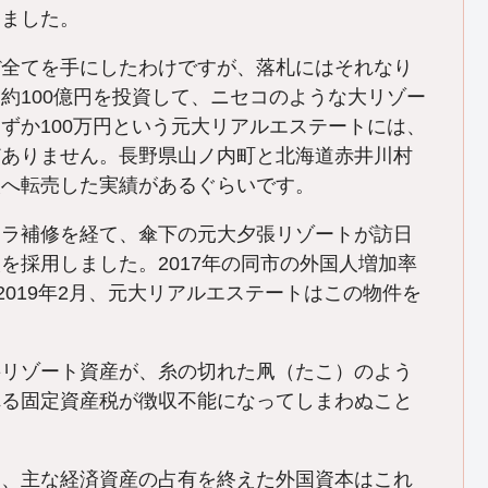
りました。
ぼ全てを手にしたわけですが、落札にはそれなり
約100億円を投資して、ニセコのような大リゾー
ずか100万円という元大リアルエステートには、
どありません。長野県山ノ内町と北海道赤井川村
人へ転売した実績があるぐらいです。
フラ補修を経て、傘下の元大夕張リゾートが訪日
を採用しました。2017年の同市の外国人増加率
2019年2月、元大リアルエステートはこの物件を
。
リゾート資産が、糸の切れた凧（たこ）のよう
れる固定資産税が徴収不能になってしまわぬこと
、主な経済資産の占有を終えた外国資本はこれ