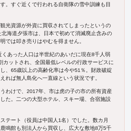
ます。すぐ近くで行われる自衛隊の雪中訓練も目
な観光資源が外資に買収されてしまったというの
した北海道夕張市は、日本で初めて消滅廃止含みの
不明では叩き売りはやむを得ません。
人近くあった人口は半世紀のあいだに現在8千人弱
割カットされ、全国最低レベルの行政サービスに
し、65歳以上の高齢化率は今や51％。財政破綻
らえれば無人島化へ一直線という状況です。
うわけで、2017年、市は虎の子の市の所有資産
ました。二つの大型ホテル、スキー場、合宿施設
ステート（役員は中国人1名）でした。数カ月
鹿鳴館も別法人から買収し、広大な敷地8万5千