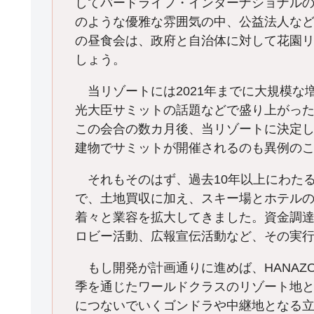
してバードライフ・インターナショナル
のような優雅な雰囲気の中、公益法人な
の昼食会は、政府と自治体に対して花園
しょう。
当リゾートには2021年までに大規模な増設
光大臣サミットの話題などで盛り上がっ
この会合の数カ月後、当リゾートに決定
建物でサミットが開催されるのも異例の
それもそのはず、過去10年以上にわた
で、土地買収に加え、スキー場とホテル
着々と業容を拡大してきました。資金調
ロビー活動、広報宣伝活動など、その実
もし開発が計画通りに進めば、HANAZ
季を通じたワールドクラスのリゾート地
につないでいくゴンドラや中継地となる立