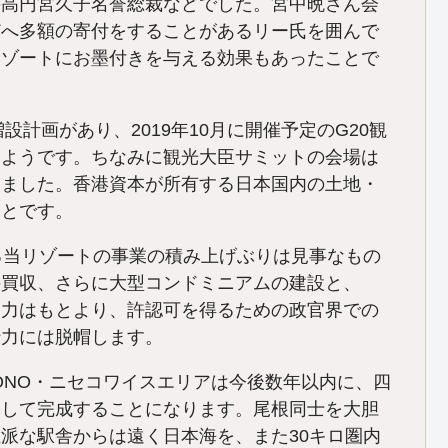
の高円宮久子名誉総裁などでした。宮中晩さん会
どへ多額の寄付をすることがあるリー氏を囲んで
リゾートにお墨付きを与える効果もあったことで
計画があり、2019年10月に開催予定のG20観
たようです。ちなみに観光大臣サミットの会場は
しました。香港資本が所有する日本国内の土地・
ことです。
る当リゾートの事業の積み上げぶりは見事なもの
の買収、さらに大型コンドミニアムの建設と、
達力はもとより、許認可を得るための政官界での
行力には脱帽します。
ONO・ニセコワイスエリアは今後数年以内に、四
として完成することになります。尾根同士を大胆
派な駅舎からは遠く日本海を、また30キロ圏内