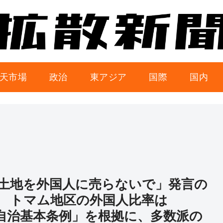
天市場
政治
東アジア
国際
国内
土地を外国人に売らないで」発言の
 トマム地区の外国人比率は
「自治基本条例」を根拠に、多数派の