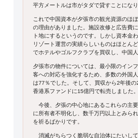
平方メートルは市がタダで貸すことにな
これで中国資本が夕張市の観光資源のほ
の理由がありました。施設改修と広告費に
ト地にするというのです。しかし資本金わ
リゾート運営の実績らしいものはほとん
でホテルやゴルフクラブを買収し、中国
夕張市の物件については、最小限のイン
客への対応を強化するため、多数の外国人
は77％でした。そして、買収から2年後の
香港系ファンドに15億円で転売しました
今後、夕張の中心地にあるこれらの主要
に所有者不明化し、数千万円以上とみら
を祈るばかりです。
消滅がちらつく脆弱な自治体にたいして