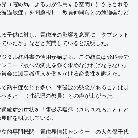
磁界（電磁気による力が作用する空間）にさらされる
磁波過敏症」を問題視し、教員仲間らとの勉強会など
れる子供に対し、電磁波の影響を念頭に「タブレット
っていたか」などと質問していると説明した。
デジタル教科書の使用が始まる。この教員は分科会で
ウンロード版への変更を強く求めなければならない」
委員会に測定器購入を働きかける必要性を訴えた。
ちで熱中症なども多い。電磁波の懸念があることはは
るべきだ」（沖縄県の教員）との声が上がった。
波過敏症の症状を「電磁界曝露（さらされること）と
の見解を明記している。
中立的専門機関「電磁界情報センター」の大久保千代