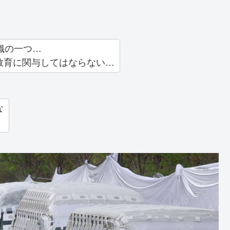
織の一つ…
教育に関与してはならない…
な