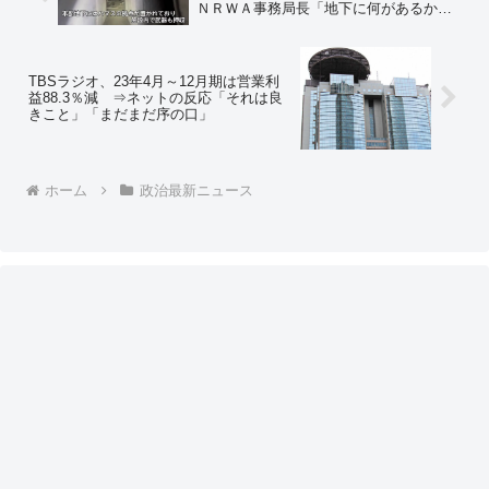
ＮＲＷＡ事務局長「地下に何があるかは
知らなかった」⇒ネットの反応「知らな
いわけねーだろw じゃあなんで中東関連
の識者は昔からＵＮＲＷＡがハマスマス
支配だとを知ってたんだよ」
TBSラジオ、23年4月～12月期は営業利
益88.3％減 ⇒ネットの反応「それは良
きこと」「まだまだ序の口」
ホーム
政治最新ニュース