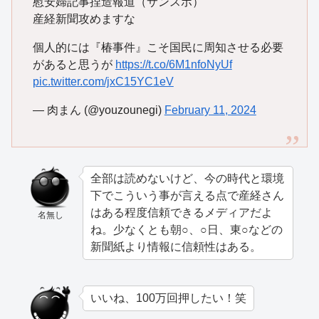
慰安婦記事捏造報道（サンスポ）
産経新聞攻めますな
個人的には『椿事件』こそ国民に周知させる必要
があると思うが
https://t.co/6M1nfoNyUf
pic.twitter.com/jxC15YC1eV
— 肉まん (@youzounegi)
February 11, 2024
全部は読めないけど、今の時代と環境
下でこういう事が言える点で産経さん
はある程度信頼できるメディアだよ
名無し
ね。少なくとも朝○、○日、東○などの
新聞紙より情報に信頼性はある。
いいね、100万回押したい！笑