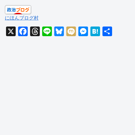
にほんブログ村
X
F
T
Li
Bl
M
M
H
共
a
hr
n
u
ixi
e
at
有
c
e
e
e
ss
e
e
a
sk
e
n
b
d
y
n
a
o
s
g
o
er
k