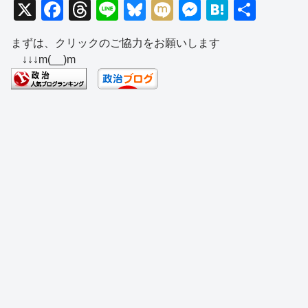
X
F
T
Li
Bl
M
M
H
共
a
hr
n
u
ixi
e
at
有
まずは、クリックのご協力をお願いします
c
e
e
e
ss
e
↓↓↓m(__)m
e
a
sk
e
n
b
d
y
n
a
o
s
g
o
er
k