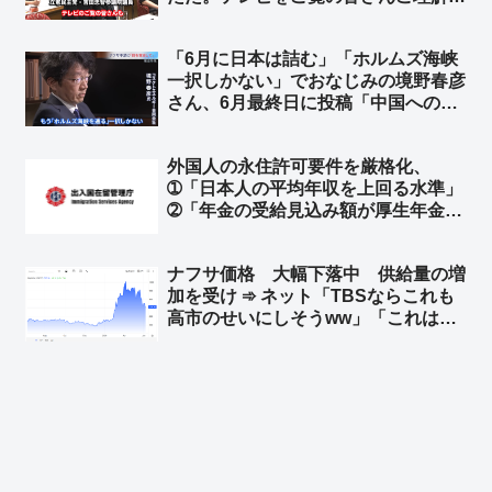
ださい」自分達に都合が悪い法案だか
ら審議拒否したことを認める ➾ ネッ
「6月に日本は詰む」「ホルムズ海峡
ト「定数削減しても問題ないと自ら証
一択しかない」でおなじみの境野春彦
明していくスタイル」
さん、6月最終日に投稿「中国への抗
議じゃなくて謝罪が先かと」➾ ネット
「左翼脳では撤回から謝罪になっとる
外国人の永住許可要件を厳格化、
w」「こういう人だからTBSに重宝さ
➀「日本人の平均年収を上回る水準」
れたんだろうね」
➁「年金の受給見込み額が厚生年金に
３０年加入していた水準に達している
こと」など新指針に明記へ ➾ ネット
ナフサ価格 大幅下落中 供給量の増
「『日本人の平均』ではなく、『日本
加を受け ➾ ネット「TBSならこれも
人の勤労世帯の平均以上』でお願いし
高市のせいにしそうww」「これは左
ます！」
翼さんも顔面白黒w」