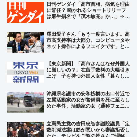
日刊ゲンダイ「高市首相、病気を理由
に辞任？ 囁かれるショートリリーフ
は麻生指名で『茂木敏充』か…」➾ ネ
ット「願望で記事書いてんじゃねーよ
ｗ」「＞永田町のあちこちで… ←
澤田愛子さん「もう一度言います。高
お前んとこ全く取材しないで有名だろ
市高支持率は大部分、コンピュータや
ｗ」
ネット操作によるフェイクです」と、
証拠もなしに妄想を振りまく ➾ ネッ
ト「どうやったら”アンチ高市”ばかり
【東京新聞】「高市さんはなぜ外国人
のオールドメディアをコントロールで
に厳しいの？」在留手数料の大幅引き
きるんですか？ｗ」
上げ 子を持つ外国人女性「暮らして
いけない」➾ ネット「いや、それでも
日本は安いよ？」
沖縄県名護市の安和桟橋の出口付近で
左翼活動家の女が警備員を死に至らし
めた事件、活動家の女（通称フェニッ
クスさん）をやっと書類送検
立憲民主党の吉田忠智参議院議員「定
数削減法案は筋が悪いから審議拒否し
たた。テレビをご覧の皆さんご理解く